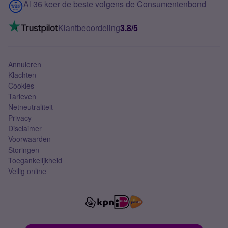
Contact
Al 36 keer de beste volgens de Consumentenbond
Mobiel internet
VoLTE 4G bellen
Klantbeoordeling
3.8/5
Mobiel abonnement
Simkaart
Annuleren
Klachten
Cookies
Tarieven
Netneutraliteit
Privacy
Disclaimer
Voorwaarden
Storingen
Toegankelijkheid
Veilig online