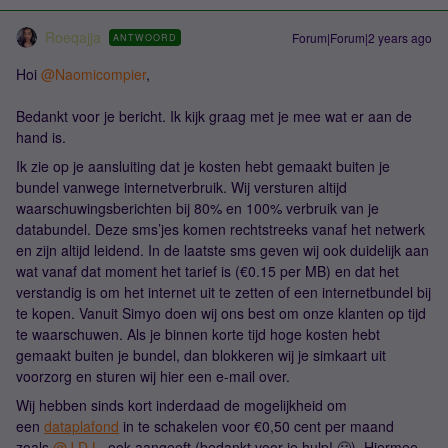
Roeqajja
Forum|Forum|2 years ago
ANTWOORD
Hoi
@Naomicompier
,
Bedankt voor je bericht. Ik kijk graag met je mee wat er aan de
hand is.
Ik zie op je aansluiting dat je kosten hebt gemaakt buiten je
bundel vanwege internetverbruik. Wij versturen altijd
waarschuwingsberichten bij 80% en 100% verbruik van je
databundel. Deze sms’jes komen rechtstreeks vanaf het netwerk
en zijn altijd leidend. In de laatste sms geven wij ook duidelijk aan
wat vanaf dat moment het tarief is (€0.15 per MB) en dat het
verstandig is om het internet uit te zetten of een internetbundel bij
te kopen. Vanuit Simyo doen wij ons best om onze klanten op tijd
te waarschuwen. Als je binnen korte tijd hoge kosten hebt
gemaakt buiten je bundel, dan blokkeren wij je simkaart uit
voorzorg en sturen wij hier een e-mail over.
Wij hebben sinds kort inderdaad de mogelijkheid om
een
dataplafond
in te schakelen voor €0,50 cent per maand
zoals
@J.D.L.
ook aangeeft (bedankt voor je hulp! 🙂). Hiermee