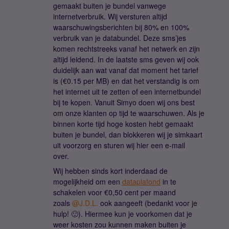
gemaakt buiten je bundel vanwege
internetverbruik. Wij versturen altijd
waarschuwingsberichten bij 80% en 100%
verbruik van je databundel. Deze sms’jes
komen rechtstreeks vanaf het netwerk en zijn
altijd leidend. In de laatste sms geven wij ook
duidelijk aan wat vanaf dat moment het tarief
is (€0.15 per MB) en dat het verstandig is om
het internet uit te zetten of een internetbundel
bij te kopen. Vanuit Simyo doen wij ons best
om onze klanten op tijd te waarschuwen. Als je
binnen korte tijd hoge kosten hebt gemaakt
buiten je bundel, dan blokkeren wij je simkaart
uit voorzorg en sturen wij hier een e-mail
over.
Wij hebben sinds kort inderdaad de
mogelijkheid om een
dataplafond
in te
schakelen voor €0,50 cent per maand
zoals
@J.D.L.
ook aangeeft (bedankt voor je
hulp! 🙂). Hiermee kun je voorkomen dat je
weer kosten zou kunnen maken buiten je