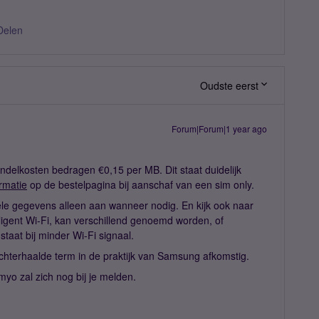
Delen
Oudste eerst
Forum|Forum|1 year ago
undelkosten bedragen €0,15 per MB. Dit staat duidelijk
ormatie
op de bestelpagina bij aanschaf van een sim only.
iele gegevens alleen aan wanneer nodig. En kijk ook naar
lligent Wi-Fi, kan verschillend genoemd worden, of
taat bij minder Wi-Fi signaal.
 achterhaalde term in de praktijk van Samsung afkomstig.
yo zal zich nog bij je melden.