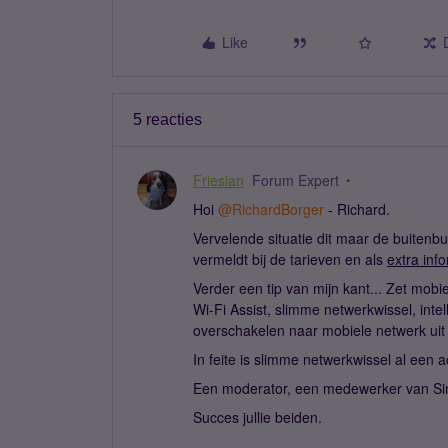
Like
5 reacties
Friesian
Forum Expert
Hoi ​
@RichardBorger
- Richard.
Vervelende situatie dit maar de buitenb
vermeldt bij de tarieven en als
extra inf
Verder een tip van mijn kant... Zet mob
Wi-Fi Assist, slimme netwerkwissel, inte
overschakelen naar mobiele netwerk uit s
In feite is slimme netwerkwissel al een
Een moderator, een medewerker van Sim
Succes jullie beiden.