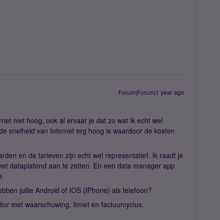
Forum|Forum|1 year ago
ernet niet hoog, ook al ervaar je dat zo wat ik echt wel
 de snelheid van Internet erg hoog is waardoor de kosten
en en de tarieven zijn echt wel representatief. Ik raadt je
het dataplafond aan te zetten. En een data manager app
le.
Hebben jullie Android of IOS (IPhone) als telefoon?
or met waarschuwing, limiet en factuurcyclus.