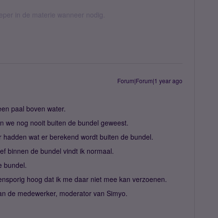
ieper in de materie wanneer nodig.
Forum|Forum|1 year ago
een paal boven water.
 we nog nooit buiten de bundel geweest.
 hadden wat er berekend wordt buiten de bundel.
ef binnen de bundel vindt ik normaal.
e bundel.
tensporig hoog dat ik me daar niet mee kan verzoenen.
van de medewerker, moderator van Simyo.