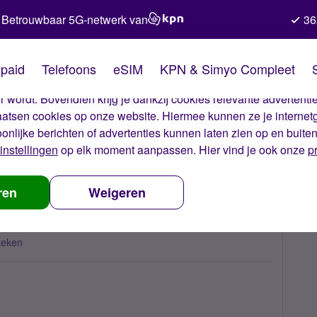
Betrouwbaar 5G-netwerk van
36
kies van Simyo
paid
Telefoons
eSIM
KPN & Simyo Compleet
okies op onze website. Met deze cookies zorgen wij ervoor dat j
 wordt. Bovendien krijg je dankzij cookies relevante advertentie
laatsen cookies op onze website. Hiermee kunnen ze je internet
oonlijke berichten of advertenties kunnen laten zien op en buite
instellingen
op elk moment aanpassen. Hier vind je ook onze
p
factuur, wat is er gebeurd?
ren
Weigeren
keken