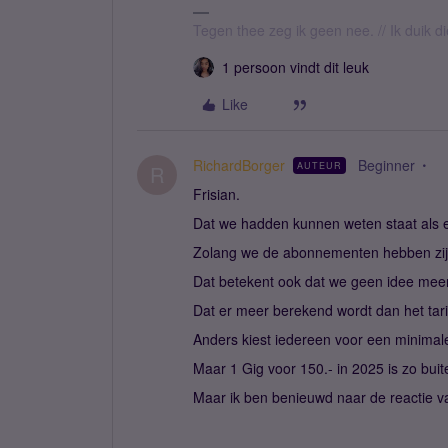
Tegen thee zeg ik geen nee. // Ik duik d
1 persoon vindt dit leuk
Like
RichardBorger
Beginner
AUTEUR
R
Frisian.
Dat we hadden kunnen weten staat als 
Zolang we de abonnementen hebben zijn
Dat betekent ook dat we geen idee meer
Dat er meer berekend wordt dan het tari
Anders kiest iedereen voor een minimal
Maar 1 Gig voor 150.- in 2025 is zo bui
Maar ik ben benieuwd naar de reactie 