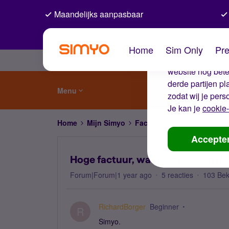
Maandelijks aanpasbaar
De coo
Home
Sim Only
Pre
Wij gebruiken co
website nog beter
derde partijen p
Menu
zodat wij je pers
Je kan je
cookie-
Home
Mijn Simyo
Factuur en betalen
Hoge 
Accepte
Hoge factuur, wat is er gebeurd?
Forum|Forum|1 year ago
5 reacties
103 Be
RichardBorger
Beginner
R
Simyo.