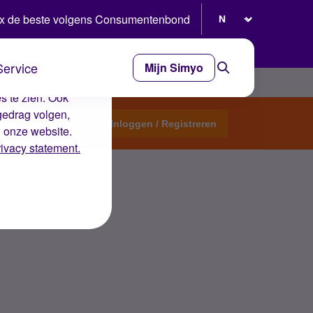
Selecteer taal
x de beste volgens Consumentenbond
Service
Mijn Simyo
e ervaring op de
s te zien. Ook
gedrag volgen,
Start een topic
Inloggen / Registreren
n onze website.
rivacy statement.