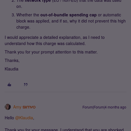
The
network type
(EU / non-EU) that the data was used
on.
Whether the
out-of-bundle spending cap
or automatic
block was applied, and if so, why it did not prevent this high
charge.
I would appreciate a detailed explanation, as I need to
understand how this charge was calculated.
Thank you for your prompt attention to this matter.
Thanks,
Klaudia
Amy
Forum|Forum|4 months ago
Hello ​
@Klaudia
,
Thank you for your message. I understand that you are shocked