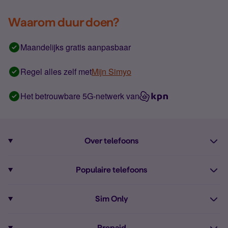
Waarom duur doen?
Maandelijks gratis aanpasbaar
Regel alles zelf met
Mijn Simyo
Het betrouwbare 5G-netwerk van
Over telefoons
Abonnement met telefoon
Populaire telefoons
Informatie over telefoons
Pixel 10
Sim Only
Alle telefoons
Pixel 9a
Sim Only
Prepaid