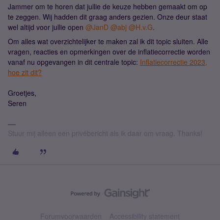
Jammer om te horen dat jullie de keuze hebben gemaakt om op
te zeggen. Wij hadden dit graag anders gezien. Onze deur staat
wel altijd voor jullie open
@JanD
@abj
@H.v.G
.
Om alles wat overzichtelijker te maken zal ik dit topic sluiten. Alle
vragen, reacties en opmerkingen over de inflatiecorrectie worden
vanaf nu opgevangen in dit centrale topic:
Inflatiecorrectie 2023,
hoe zit dit?
Groetjes,
Seren
Stuur mij alleen een privébericht als ik daar om vraag. Thanks!
Forumvoorwaarden
Accessibility statement