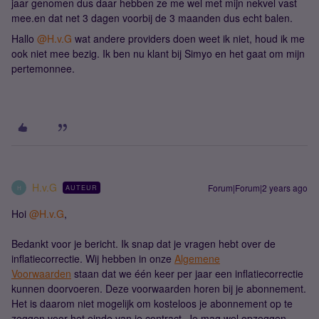
jaar genomen dus daar hebben ze me wel met mijn nekvel vast
mee.en dat net 3 dagen voorbij de 3 maanden dus echt balen.
Hallo
@H.v.G
wat andere providers doen weet ik niet, houd ik me
ook niet mee bezig. Ik ben nu klant bij Simyo en het gaat om mijn
pertemonnee.
H.v.G
Forum|Forum|2 years ago
AUTEUR
H
Hoi
@H.v.G
,
Bedankt voor je bericht. Ik snap dat je vragen hebt over de
inflatiecorrectie. Wij hebben in onze
Algemene
Voorwaarden
staan dat we één keer per jaar een inflatiecorrectie
kunnen doorvoeren. Deze voorwaarden horen bij je abonnement.
Het is daarom niet mogelijk om kosteloos je abonnement op te
zeggen voor het einde van je contract. Je mag wel opzeggen