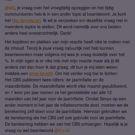
@abj
, je vraag over het vroegtijdig opzeggen en het tijdig
communiceren heb ik in een ander topic al beantwoord. Je kunt
het
hier teruglezen
. Ik wil je verzoeken om dezelfde vraag niet in
meerdere topics te stellen. Dit word namelijk voor ons beiden
anders heel onoverzichtelijk. Dank!
Het kopiëren en plakken van mijn reactie heeft niks te maken met
de inhoud. Tenzij ik jouw vraag natuurlijk niet heb kunnen
beantwoorden maar volgens mij was je vraag duidelijk over het
%. In mijn ogen is er niks mis met mijn reactie maar als jij dit
anders ziet dan hoor ik dat graag, dit kun je mij laten weten
middels een
privé bericht
. Om het verder nog toe te lichten:
Het CBS publiceert twee cijfers: de jaarinflatie en de
maandinflatie. De maandinflatie wordt elke maand gepubliceerd,
en 1 keer per jaar nemen ze het gemiddelde van alle 12
maanden van het jaar voor de jaarinflatie. Omdat Simyo op een
ander moment in het jaar de inflatiecorrectie doet, moeten we de
berekening zelf doen voor de jaarinflatie. Hiervoor gebruiken we
de berekening die het CBS zelf ook gebruikt voor de jaarinflatie.
De berekening hebben we van het CBS ontvangen. Hopelijk is je
vraag nu wel beantwoord
@H.v.G
.