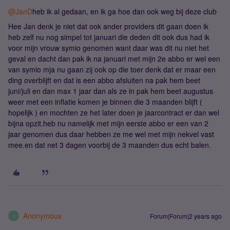
@JanD
heb ik al gedaan, en ik ga hoe dan ook weg bij deze club
Hee Jan denk je niet dat ook ander providers dit gaan doen ik
heb zelf nu nog simpel tot januari die deden dit ook dus had ik
voor mijn vrouw symio genomen want daar was dit nu niet het
geval en dacht dan pak ik na januari met mijn 2e abbo er wel een
van symio mja nu gaan zij ook op die toer denk dat er maar een
ding overblijft en dat is een abbo afsluiten na pak hem beet
juni/juli en dan max 1 jaar dan als ze in pak hem beet augustus
weer met een inflatie komen je binnen die 3 maanden blijft (
hopelijk ) en mochten ze het later doen je jaarcontract er dan wel
bijna opzit.heb nu namelijk met mijn eerste abbo er een van 2
jaar genomen dus daar hebben ze me wel met mijn nekvel vast
mee.en dat net 3 dagen voorbij de 3 maanden dus echt balen.
Anonymous
Forum|Forum|2 years ago
A