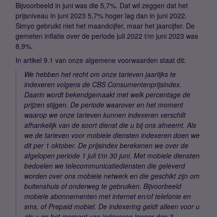
Bijvoorbeeld in juni was die 5,7%. Dat wil zeggen dat het
prijsniveau in juni 2023 5,7% hoger lag dan in juni 2022.
Simyo gebruikt niet het maandcijfer, maar het jaarcijfer. De
gemeten inflatie over de periode juli 2022 t/m juni 2023 was
8,9%.
In artikel 9.1 van onze algemene voorwaarden staat dit:
We hebben het recht om onze tarieven jaarlijks te
indexeren volgens de CBS Consumentenprijsindex.
Daarin wordt bekendgemaakt met welk percentage de
prijzen stijgen. De periode waarover en het moment
waarop we onze tarieven kunnen indexeren verschilt
afhankelijk van de soort dienst die u bij ons afneemt. Als
we de tarieven voor mobiele diensten indexeren doen we
dit per 1 oktober. De prijsindex berekenen we over de
afgelopen periode 1 juli t/m 30 juni. Met mobiele diensten
bedoelen we telecommunicatiediensten die geleverd
worden over ons mobiele netwerk en die geschikt zijn om
buitenshuis of onderweg te gebruiken. Bijvoorbeeld
mobiele abonnementen met internet en/of telefonie en
sms, of Prepaid mobiel. De indexering geldt alleen voor u
als u op het moment van indexeren langer dan 3