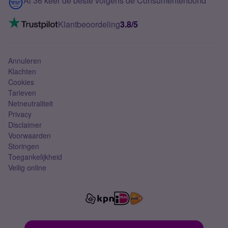
Al 36 keer de beste volgens de Consumentenbond
Mobiel internet
VoLTE 4G bellen
Klantbeoordeling
3.8/5
Mobiel abonnement
Simkaart
Annuleren
Klachten
Cookies
Tarieven
Netneutraliteit
Privacy
Disclaimer
Voorwaarden
Storingen
Toegankelijkheid
Veilig online