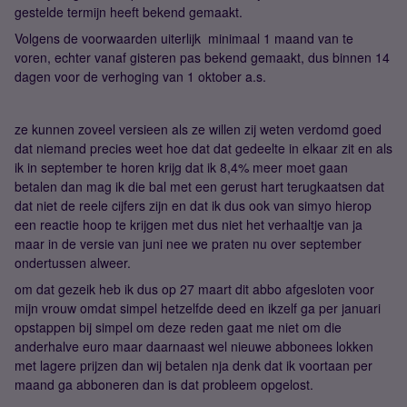
gestelde termijn heeft bekend gemaakt.
Volgens de voorwaarden uiterlijk minimaal 1 maand van te
voren, echter vanaf gisteren pas bekend gemaakt, dus binnen 14
dagen voor de verhoging van 1 oktober a.s.
ze kunnen zoveel versieen als ze willen zij weten verdomd goed
dat niemand precies weet hoe dat dat gedeelte in elkaar zit en als
ik in september te horen krijg dat ik 8,4% meer moet gaan
betalen dan mag ik die bal met een gerust hart terugkaatsen dat
dat niet de reele cijfers zijn en dat ik dus ook van simyo hierop
een reactie hoop te krijgen met dus niet het verhaaltje van ja
maar in de versie van juni nee we praten nu over september
ondertussen alweer.
om dat gezeik heb ik dus op 27 maart dit abbo afgesloten voor
mijn vrouw omdat simpel hetzelfde deed en ikzelf ga per januari
opstappen bij simpel om deze reden gaat me niet om die
anderhalve euro maar daarnaast wel nieuwe abbonees lokken
met lagere prijzen dan wij betalen nja denk dat ik voortaan per
maand ga abboneren dan is dat probleem opgelost.