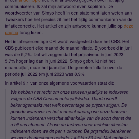
communiceren. Ik zal mijn antwoord even kopiëren. De
woordvoerder van Simyo heeft in een statement laten weten aan
Tweakers hoe het precies zit met het tijdig communiceren van de
inflatiecorrectie. Het artikel en zijn antwoord kunnen jullie op
deze
pagina
terug lezen.
Het inflatiepercentage CPI wordt vastgesteld door het CBS. Het
CBS publiceert elke maand de maandinflatie. Bijvoorbeeld in juni
was die 5,7%. Dat wil zeggen dat het prijsniveau in juni 2023
5,7% hoger lag dan in juni 2022. Simyo gebruikt niet het
maandcijfer, maar het jaarcijfer. De gemeten inflatie over de
periode juli 2022 t/m juni 2023 was 8,9%.
In artikel 9.1 van onze algemene voorwaarden staat dit:
We hebben het recht om onze tarieven jaarlijks te indexeren
volgens de CBS Consumentenprijsindex. Daarin wordt
bekendgemaakt met welk percentage de prijzen stijgen. De
periode waarover en het moment waarop we onze tarieven
kunnen indexeren verschilt afhankelijk van de soort dienst die
u bij ons afneemt. Als we de tarieven voor mobiele diensten
indexeren doen we dit per 1 oktober. De prijsindex berekenen
we over de afgelopen periode 1 juli t/m 30 juni. Met mobiele