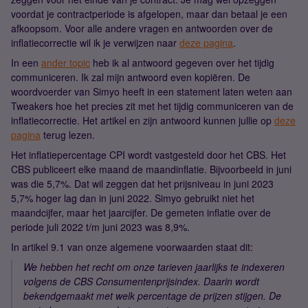
voordat je contractperiode is afgelopen, maar dan betaal je een
afkoopsom. Voor alle andere vragen en antwoorden over de
inflatiecorrectie wil ik je verwijzen naar
deze pagina
.
In een
ander topic
heb ik al antwoord gegeven over het tijdig
communiceren. Ik zal mijn antwoord even kopiëren. De
woordvoerder van Simyo heeft in een statement laten weten aan
Tweakers hoe het precies zit met het tijdig communiceren van de
inflatiecorrectie. Het artikel en zijn antwoord kunnen jullie op
deze
pagina
terug lezen.
Het inflatiepercentage CPI wordt vastgesteld door het CBS. Het
CBS publiceert elke maand de maandinflatie. Bijvoorbeeld in juni
was die 5,7%. Dat wil zeggen dat het prijsniveau in juni 2023
5,7% hoger lag dan in juni 2022. Simyo gebruikt niet het
maandcijfer, maar het jaarcijfer. De gemeten inflatie over de
periode juli 2022 t/m juni 2023 was 8,9%.
In artikel 9.1 van onze algemene voorwaarden staat dit:
We hebben het recht om onze tarieven jaarlijks te indexeren
volgens de CBS Consumentenprijsindex. Daarin wordt
bekendgemaakt met welk percentage de prijzen stijgen. De