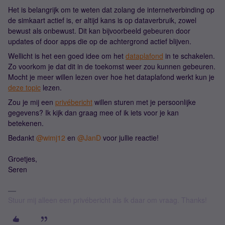
Het is belangrijk om te weten dat zolang de internetverbinding op
de simkaart actief is, er altijd kans is op dataverbruik, zowel
bewust als onbewust. Dit kan bijvoorbeeld gebeuren door
updates of door apps die op de achtergrond actief blijven.
Wellicht is het een goed idee om het
dataplafond
in te schakelen.
Zo voorkom je dat dit in de toekomst weer zou kunnen gebeuren.
Mocht je meer willen lezen over hoe het dataplafond werkt kun je
deze topic
lezen.
Zou je mij een
privébericht
willen sturen met je persoonlijke
gegevens? Ik kijk dan graag mee of ik iets voor je kan
betekenen.
Bedankt
@wimj12
en
@JanD
voor jullie reactie!
Groetjes,
Seren
Stuur mij alleen een privébericht als ik daar om vraag. Thanks!