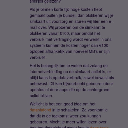
sms'jes gelezen?
Als je binnen korte tijd hoge kosten hebt
gemaakt buiten je bundel, dan blokkeren wij je
simkaart uit voorzorg en sturen wij hier een e-
mail over. Wij proberen om de simkaart te
blokkeren vanaf €100, maar omdat het
verbruik met vertraging wordt verwerkt in ons
systeem kunnen de kosten hoger dan €100
oplopen afhankelijk van hoeveel MB's er zijn
verbruikt.
Het is belangrijk om te weten dat zolang de
internetverbinding op de simkaart actief is, er
altijd kans is op dataverbruik, zowel bewust als
onbewust. Dit kan bijvoorbeeld gebeuren door
updates of door apps die op de achtergrond
actief blijven.
Wellicht is het een goed idee om het
dataplafond
in te schakelen. Zo voorkom je
dat dit in de toekomst weer zou kunnen
gebeuren. Mocht je meer willen lezen over
hoe het dataplafond werkt kun je
deze topic