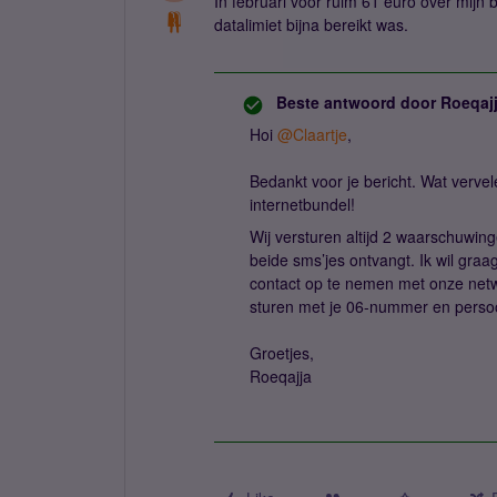
In februari voor ruim 61 euro over mijn
datalimiet bijna bereikt was.
Beste antwoord door
Roeqaj
Hoi
@Claartje
,
Bedankt voor je bericht. Wat verve
internetbundel!
Wij versturen altijd 2 waarschuwin
beide sms’jes ontvangt. Ik wil graa
contact op te nemen met onze netw
sturen met je 06-nummer en persoo
Groetjes,
Roeqajja