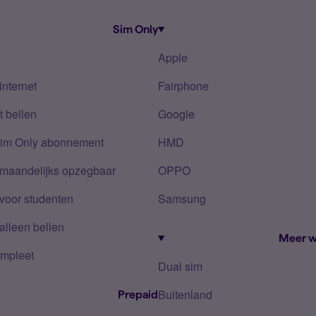
Sim Only
Apple
internet
Fairphone
 bellen
Google
Sim Only abonnement
HMD
 maandelijks opzegbaar
OPPO
voor studenten
Samsung
alleen bellen
Meer w
mpleet
Dual sim
Buitenland
Prepaid