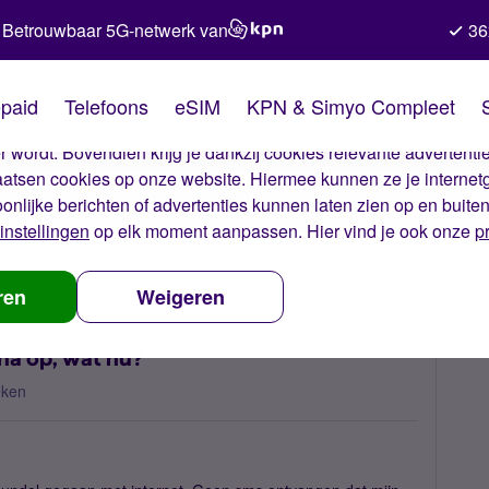
Betrouwbaar 5G-netwerk van
36
kies van Simyo
paid
Telefoons
eSIM
KPN & Simyo Compleet
okies op onze website. Met deze cookies zorgen wij ervoor dat j
 wordt. Bovendien krijg je dankzij cookies relevante advertentie
laatsen cookies op onze website. Hiermee kunnen ze je internet
oonlijke berichten of advertenties kunnen laten zien op en buite
instellingen
op elk moment aanpassen. Hier vind je ook onze
p
waarschuwings sms data bijna op, wat nu?
ren
Weigeren
na op, wat nu?
eken