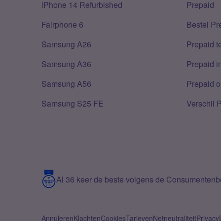
iPhone 14 Refurbished
Prepaid
Fairphone 6
Bestel Pr
Samsung A26
Prepaid 
Samsung A36
Prepaid i
Samsung A56
Prepaid o
Samsung S25 FE
Verschil 
Al 36 keer de beste volgens de Consumenten
Annuleren
Klachten
Cookies
Tarieven
Netneutraliteit
Privacy