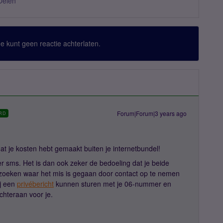
Delen
 Je kunt geen reactie achterlaten.
Forum|Forum|3 years ago
RD
at je kosten hebt gemaakt buiten je internetbundel!
er sms. Het is dan ook zeker de bedoeling dat je beide
uitzoeken waar het mis is gegaan door contact op te nemen
ij een
privébericht
kunnen sturen met je 06-nummer en
chteraan voor je.