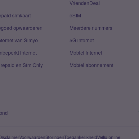
VriendenDeal
epaid simkaart
eSIM
tegoed opwaarderen
Meerdere nummers
nternet van Simyo
5G internet
nbeperkt internet
Mobiel internet
Prepaid en Sim Only
Mobiel abonnement
bond
Disclaimer
Voorwaarden
Storingen
Toegankelijkheid
Veilig online