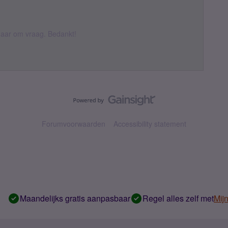
k daar om vraag. Bedankt!
Forumvoorwaarden
Accessibility statement
Maandelijks gratis aanpasbaar
Regel alles zelf met
Mij