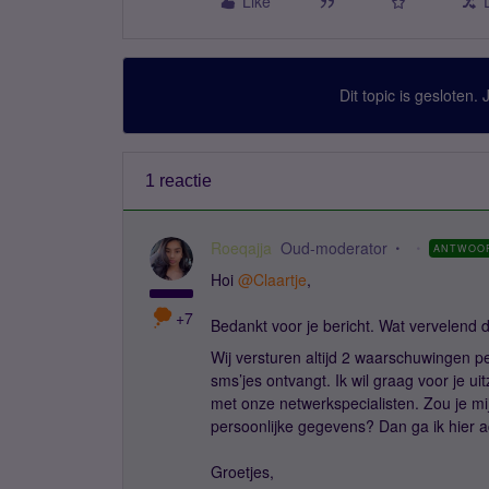
Like
Dit topic is gesloten.
1 reactie
Roeqajja
Oud-moderator
ANTWOO
Hoi
@Claartje
,
+7
Bedankt voor je bericht. Wat vervelend d
Wij versturen altijd 2 waarschuwingen p
sms’jes ontvangt. Ik wil graag voor je 
met onze netwerkspecialisten. Zou je m
persoonlijke gegevens? Dan ga ik hier a
Groetjes,