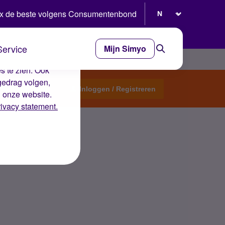
Selecteer taal
x de beste volgens Consumentenbond
Service
Mijn Simyo
e ervaring op de
s te zien. Ook
gedrag volgen,
Start een topic
Inloggen / Registreren
n onze website.
rivacy statement.