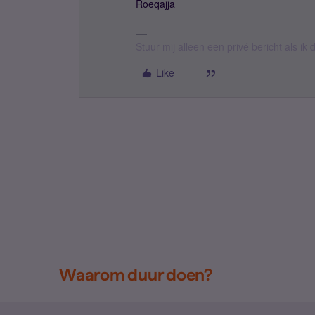
Roeqajja
Stuur mij alleen een privé bericht als i
Like
Waarom duur doen?