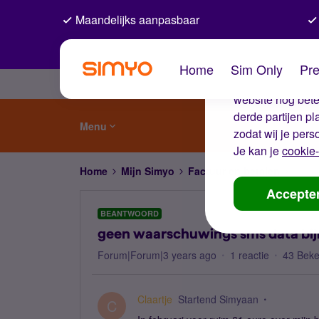
Maandelijks aanpasbaar
De coo
Home
Sim Only
Pre
Wij gebruiken co
website nog beter
derde partijen p
Menu
zodat wij je pers
Je kan je
cookie-
Home
Mijn Simyo
Factuur en betalen
geen 
Accepte
BEANTWOORD
geen waarschuwings sms data bij
Forum|Forum|3 years ago
1 reactie
43 Bek
Claartje
Startend Simyaan
C