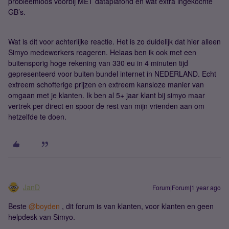
probleemloos voorbij MET dataplafond en wat extra ingekochte
GB’s.
Wat is dit voor achterlijke reactie. Het is zo duidelijk dat hier alleen
Simyo medewerkers reageren. Helaas ben ik ook met een
buitensporig hoge rekening van 330 eu in 4 minuten tijd
gepresenteerd voor buiten bundel internet in NEDERLAND. Echt
extreem schofterige prijzen en extreem kansloze manier van
omgaan met je klanten. Ik ben al 5+ jaar klant bij simyo maar
vertrek per direct en spoor de rest van mijn vrienden aan om
hetzelfde te doen.
JanD
Forum|Forum|1 year ago
Beste ​
@boyden
, dit forum is van klanten, voor klanten en geen
helpdesk van Simyo.