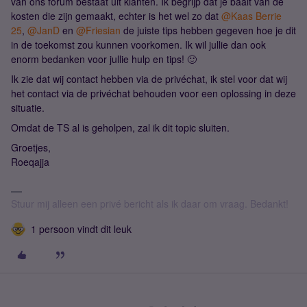
van ons forum bestaat uit klanten. Ik begrijp dat je baalt van de
kosten die zijn gemaakt, echter is het wel zo dat ​
@Kaas Berrie
25
, ​
@JanD
en ​
@Friesian
de juiste tips hebben gegeven hoe je dit
in de toekomst zou kunnen voorkomen. Ik wil jullie dan ook
enorm bedanken voor jullie hulp en tips! 🙂
Ik zie dat wij contact hebben via de privéchat, ik stel voor dat wij
het contact via de privéchat behouden voor een oplossing in deze
situatie.
Omdat de TS al is geholpen, zal ik dit topic sluiten.
Groetjes,
Roeqajja
Stuur mij alleen een privé bericht als ik daar om vraag. Bedankt!
1 persoon vindt dit leuk