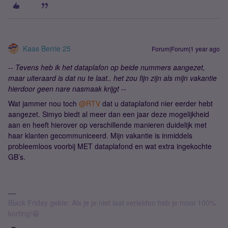
Kaas Berrie 25
Forum|Forum|1 year ago
-- Tevens heb ik het dataplafon op beide nummers aangezet,
maar uiteraard is dat nu te laat.. het zou fijn zijn als mijn vakantie
hierdoor geen nare nasmaak krijgt --
Wat jammer nou toch ​
@RTV
dat u dataplafond nier eerder hebt
aangezet. Simyo biedt al meer dan een jaar deze mogelijkheid
aan en heeft hierover op verschillende manieren duidelijk met
haar klanten gecommuniceerd. Mijn vakantie is inmiddels
probleemloos voorbij MET dataplafond en wat extra ingekochte
GB’s.
Black Friday gekte: Als je je niet laat verleiden heb je mooi 100%
korting!😁