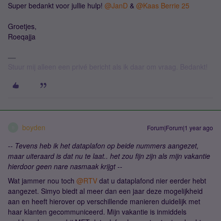
Super bedankt voor jullie hulp! ​
@JanD
& ​
@Kaas Berrie 25
Groetjes,
Roeqajja
Stuur mij alleen een privé bericht als ik daar om vraag. Bedankt!
boyden
Forum|Forum|1 year ago
B
-- Tevens heb ik het dataplafon op beide nummers aangezet,
maar uiteraard is dat nu te laat.. het zou fijn zijn als mijn vakantie
hierdoor geen nare nasmaak krijgt --
Wat jammer nou toch ​
@RTV
dat u dataplafond nier eerder hebt
aangezet. Simyo biedt al meer dan een jaar deze mogelijkheid
aan en heeft hierover op verschillende manieren duidelijk met
haar klanten gecommuniceerd. Mijn vakantie is inmiddels