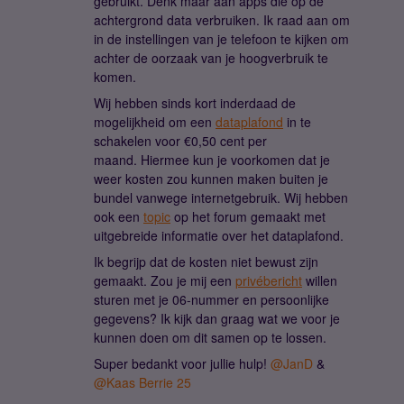
gebruikt. Denk maar aan apps die op de
achtergrond data verbruiken. Ik raad aan om
in de instellingen van je telefoon te kijken om
achter de oorzaak van je hoogverbruik te
komen.
Wij hebben sinds kort inderdaad de
mogelijkheid om een
dataplafond
in te
schakelen voor €0,50 cent per
maand. Hiermee kun je voorkomen dat je
weer kosten zou kunnen maken buiten je
bundel vanwege internetgebruik. Wij hebben
ook een
topic
op het forum gemaakt met
uitgebreide informatie over het dataplafond.
Ik begrijp dat de kosten niet bewust zijn
gemaakt. Zou je mij een
privébericht
willen
sturen met je 06-nummer en persoonlijke
gegevens? Ik kijk dan graag wat we voor je
kunnen doen om dit samen op te lossen.
Super bedankt voor jullie hulp! ​
@JanD
& ​
@Kaas Berrie 25