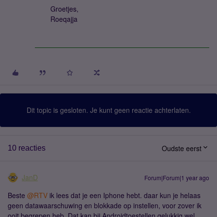
Groetjes,
Roeqajja
Dit topic is gesloten. Je kunt geen reactie achterlaten.
Oudste eerst
10 reacties
JanD
Forum|Forum|1 year ago
Beste ​
@RTV
ik lees dat je een Iphone hebt. daar kun je helaas
geen datawaarschuwing en blokkade op instellen, voor zover ik
ooit begrepen heb. Dat kan bij Androidtoestellen gelukkig wel.