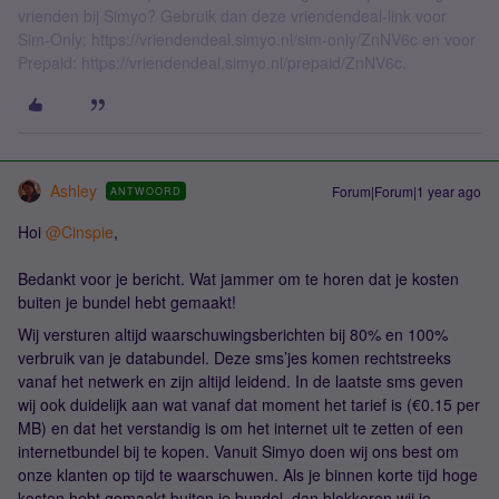
vrienden bij Simyo? Gebruik dan deze vriendendeal-link voor
Sim-Only: https://vriendendeal.simyo.nl/sim-only/ZnNV6c en voor
Prepaid: https://vriendendeal.simyo.nl/prepaid/ZnNV6c.
Ashley
Forum|Forum|1 year ago
ANTWOORD
Hoi
@Cinspie
,
Bedankt voor je bericht. Wat jammer om te horen dat je kosten
buiten je bundel hebt gemaakt!
Wij versturen altijd waarschuwingsberichten bij 80% en 100%
verbruik van je databundel. Deze sms’jes komen rechtstreeks
vanaf het netwerk en zijn altijd leidend. In de laatste sms geven
wij ook duidelijk aan wat vanaf dat moment het tarief is (€0.15 per
MB) en dat het verstandig is om het internet uit te zetten of een
internetbundel bij te kopen. Vanuit Simyo doen wij ons best om
onze klanten op tijd te waarschuwen. Als je binnen korte tijd hoge
kosten hebt gemaakt buiten je bundel, dan blokkeren wij je