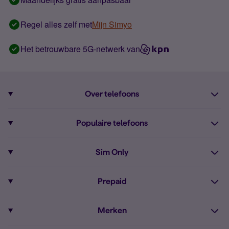
Regel alles zelf met
Mijn Simyo
Het betrouwbare 5G-netwerk van
Over telefoons
Abonnement met telefoon
Populaire telefoons
Informatie over telefoons
Pixel 10
Sim Only
Alle telefoons
Pixel 9a
Sim Only
Prepaid
iPhone 16
Sim Only internet
Prepaid
iPhone 16e
Merken
Onbeperkt bellen
Bestel Prepaid simkaart
iPhone 15