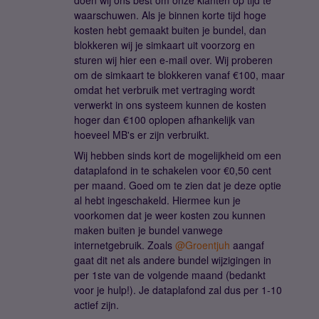
doen wij ons best om onze klanten op tijd te
waarschuwen. Als je binnen korte tijd hoge
kosten hebt gemaakt buiten je bundel, dan
blokkeren wij je simkaart uit voorzorg en
sturen wij hier een e-mail over. Wij proberen
om de simkaart te blokkeren vanaf €100, maar
omdat het verbruik met vertraging wordt
verwerkt in ons systeem kunnen de kosten
hoger dan €100 oplopen afhankelijk van
hoeveel MB's er zijn verbruikt.
Wij hebben sinds kort de mogelijkheid om een
dataplafond in te schakelen voor €0,50 cent
per maand. Goed om te zien dat je deze optie
al hebt ingeschakeld. Hiermee kun je
voorkomen dat je weer kosten zou kunnen
maken buiten je bundel vanwege
internetgebruik. Zoals
@Groentjuh
aangaf
gaat dit net als andere bundel wijzigingen in
per 1ste van de volgende maand (bedankt
voor je hulp!). Je dataplafond zal dus per 1-10
actief zijn.