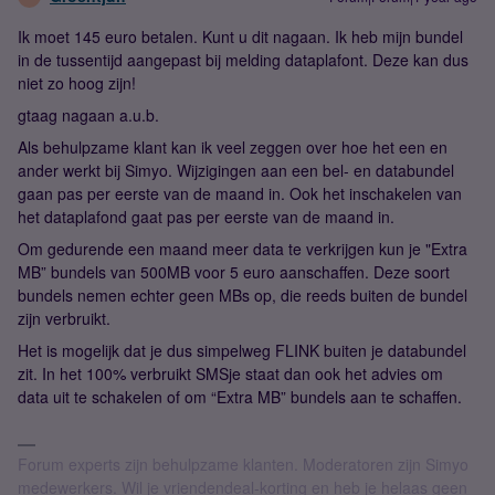
Ik moet 145 euro betalen. Kunt u dit nagaan. Ik heb mijn bundel
in de tussentijd aangepast bij melding dataplafont. Deze kan dus
niet zo hoog zijn!
gtaag nagaan a.u.b.
Als behulpzame klant kan ik veel zeggen over hoe het een en
ander werkt bij Simyo. Wijzigingen aan een bel- en databundel
gaan pas per eerste van de maand in. Ook het inschakelen van
het dataplafond gaat pas per eerste van de maand in.
Om gedurende een maand meer data te verkrijgen kun je "Extra
MB” bundels van 500MB voor 5 euro aanschaffen. Deze soort
bundels nemen echter geen MBs op, die reeds buiten de bundel
zijn verbruikt.
Het is mogelijk dat je dus simpelweg FLINK buiten je databundel
zit. In het 100% verbruikt SMSje staat dan ook het advies om
data uit te schakelen of om “Extra MB” bundels aan te schaffen.
Forum experts zijn behulpzame klanten. Moderatoren zijn Simyo
medewerkers. Wil je vriendendeal-korting en heb je helaas geen