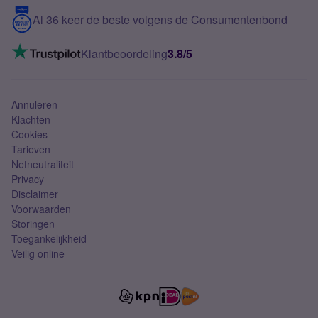
5G internet
Contact
Al 36 keer de beste volgens de Consumentenbond
Mobiel internet
VoLTE 4G bellen
Klantbeoordeling
3.8/5
Mobiel abonnement
Simkaart
Annuleren
Klachten
Cookies
Tarieven
Netneutraliteit
Privacy
Disclaimer
Voorwaarden
Storingen
Toegankelijkheid
Veilig online