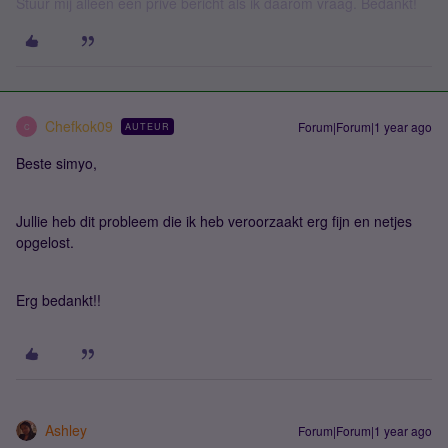
Stuur mij alleen een privé bericht als ik daarom vraag. Bedankt!
Chefkok09
Forum|Forum|1 year ago
AUTEUR
C
Beste simyo,
Jullie heb dit probleem die ik heb veroorzaakt erg fijn en netjes
opgelost.
Erg bedankt!!
Ashley
Forum|Forum|1 year ago