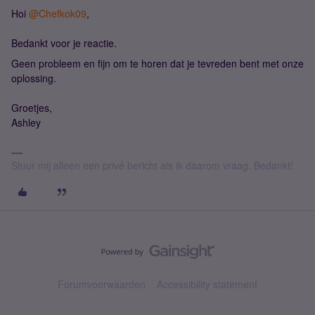
Hoi
@Chefkok09
,
Bedankt voor je reactie.
Geen probleem en fijn om te horen dat je tevreden bent met onze
oplossing.
Groetjes,
Ashley
Stuur mij alleen een privé bericht als ik daarom vraag. Bedankt!
Forumvoorwaarden
Accessibility statement