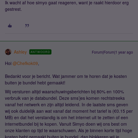
Ik wacht af hoe simyo gaat reageren, want je raakt hierdoor erg
gestrest.
Ashley
Forum|Forum|1 year ago
ANTWOORD
Hoi
@Chefkok09
,
Bedankt voor je bericht. Wat jammer om te horen dat je kosten
buiten je bundel hebt gemaakt!
Wij versturen altijd waarschuwingsberichten bij 80% en 100%
verbruik van je databundel. Deze sms’jes komen rechtstreeks
vanaf het netwerk en zijn altijd leidend. In de laatste sms geven
wij ook duidelijk aan wat vanaf dat moment het tarief is (€0.15 per
MB) en dat het verstandig is om het internet uit te zetten of een
internetbundel bij te kopen. Vanuit Simyo doen wij ons best om
onze klanten op tijd te waarschuwen. Als je binnen korte tijd hoge
kosten hebt gemaakt buiten je bundel, dan blokkeren wij je