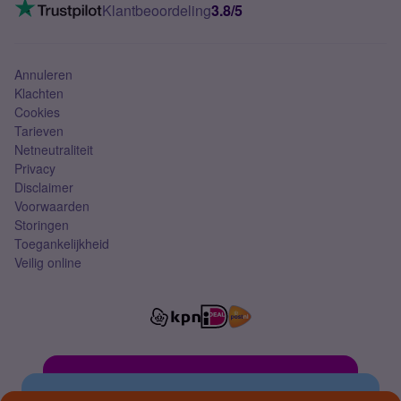
VoLTE 4G bellen
Klantbeoordeling
3.8/5
Mobiel abonnement
Simkaart
Annuleren
Klachten
Cookies
Tarieven
Netneutraliteit
Privacy
Disclaimer
Voorwaarden
Storingen
Toegankelijkheid
Veilig online