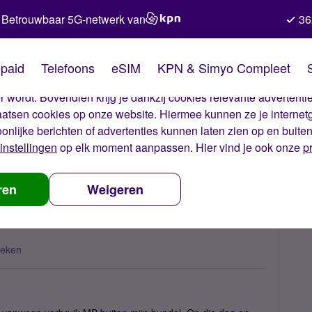
Betrouwbaar 5G-netwerk van
36
kies van Simyo
paid
Telefoons
eSIM
KPN & Simyo Compleet
okies op onze website. Met deze cookies zorgen wij ervoor dat j
 wordt. Bovendien krijg je dankzij cookies relevante advertentie
laatsen cookies op onze website. Hiermee kunnen ze je internet
oonlijke berichten of advertenties kunnen laten zien op en buite
instellingen
op elk moment aanpassen. Hier vind je ook onze
p
em hoog verbruik MB
ren
Weigeren
keken