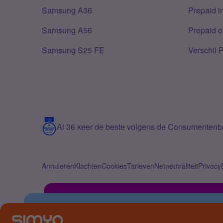
Samsung A36
Prepaid i
Samsung A56
Prepaid o
Samsung S25 FE
Verschil 
Al 36 keer de beste volgens de Consumenten
Annuleren
Klachten
Cookies
Tarieven
Netneutraliteit
Privacy