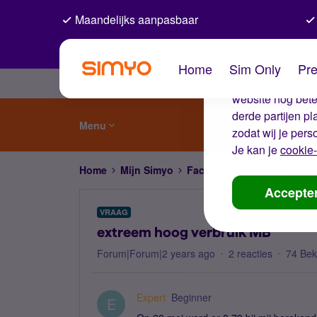
Maandelijks aanpasbaar
De coo
Home
Sim Only
Pre
Wij gebruiken co
website nog beter
derde partijen p
Menu
zodat wij je pers
Je kan je
cookie-
Home
Mijn Simyo
Factuur en betalen
extre
Accepte
VRAAG
extreem hoog verbruik MB
Forum|Forum|2 years ago
2 reacties
74 Be
Expert
Beginner
E