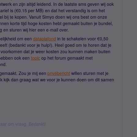
werk en zijn altijd leidend. In de laatste sms geven wij ook
arief is (€0.15 per MB) en dat het verstandig is om het
ndel bij te kopen. Vanuit Simyo doen wij ons best om onze
innen korte tijd hoge kosten hebt gemaakt buiten je bundel,
g en sturen wij hier een e-mail over.
gelijkheid om een
dataplafond
in te schakelen voor €0,50
eft (bedankt voor je hulp!). Heel goed om te horen dat je
je voorkomen dat je weer kosten zou kunnen maken buiten
j hebben ook een
topic
op het forum gemaakt met
ond.
n gemaakt. Zou je mij een
privébericht
willen sturen met je
k kijk dan graag wat we voor je kunnen doen om dit samen
k daar om vraag. Bedankt!