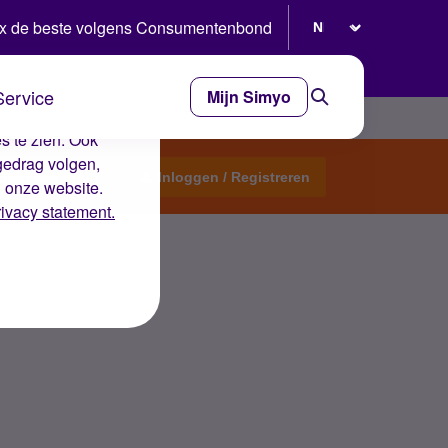
Selecteer taal
x de beste volgens Consumentenbond
Service
Mijn Simyo
e ervaring op de
s te zien. Ook
gedrag volgen,
Start een topic
Inloggen / Registreren
n onze website.
rivacy statement.