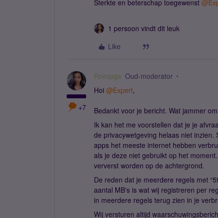
Sterkte en beterschap toegewenst
@Exp
1 persoon vindt dit leuk
Like
Roeqajja
Oud-moderator
Hoi
@Expert
,
+7
Bedankt voor je bericht. Wat jammer om 
Ik kan het me voorstellen dat je je afvr
de privacywetgeving helaas niet inzien. 
apps het meeste internet hebben verbruikt
als je deze niet gebruikt op het momen
ververst worden op de achtergrond.
De reden dat je meerdere regels met “59
aantal MB's is wat wij registreren per reg
in meerdere regels terug zien in je verbr
Wij versturen altijd waarschuwingsberic