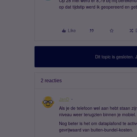
Op 28 mei werd er 8,79 bij mij bereken
op dat tijdstip werd ik geopereerd en ge
Like
Dit topic is gesloten.
2 reacties
JanD
Als je de telefoon wel aan hebt staan zijn
niveau weer terugzien binnen je mobiel.
Nog beter is het om dataplafond te acti
gevrijwaard van buiten-bundel-kosten.