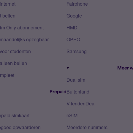
internet
Fairphone
 bellen
Google
Sim Only abonnement
HMD
 maandelijks opzegbaar
OPPO
voor studenten
Samsung
alleen bellen
Meer w
mpleet
Dual sim
Buitenland
Prepaid
VriendenDeal
epaid simkaart
eSIM
tegoed opwaarderen
Meerdere nummers