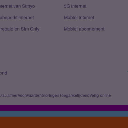
nternet van Simyo
5G internet
nbeperkt internet
Mobiel internet
Prepaid en Sim Only
Mobiel abonnement
bond
Disclaimer
Voorwaarden
Storingen
Toegankelijkheid
Veilig online