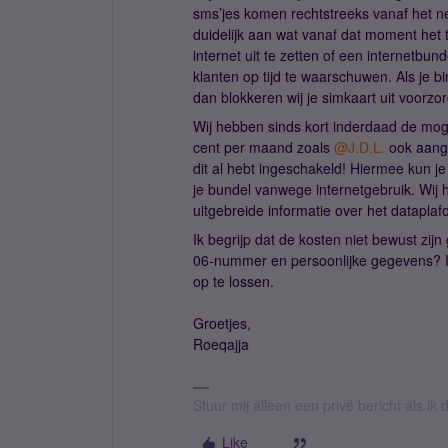
sms’jes komen rechtstreeks vanaf het net
duidelijk aan wat vanaf dat moment het t
internet uit te zetten of een internetbu
klanten op tijd te waarschuwen. Als je b
dan blokkeren wij je simkaart uit voorzor
Wij hebben sinds kort inderdaad de mo
cent per maand zoals
@J.D.L.
ook aange
dit al hebt ingeschakeld! Hiermee kun 
je bundel vanwege internetgebruik. Wi
uitgebreide informatie over het dataplaf
Ik begrijp dat de kosten niet bewust zij
06-nummer en persoonlijke gegevens? I
op te lossen.
Groetjes,
Roeqajja
Stuur mij alleen een privé bericht als i
Like