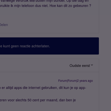
d vanwege verbruik MB buiten mijn bundel. Op die dag en
bruikte ik mijn telefoon dus niet. Hoe kan dit zo gebeuren ?
Delen
 Je kunt geen reactie achterlaten.
Oudste eerst
Forum|Forum|2 years ago
 er altijd apps die internet gebruiken, dit kun je op app-
veren voor slechts 50 cent per maand, dan ben je