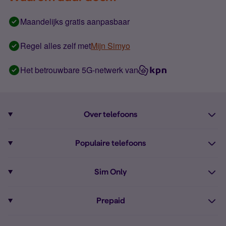
Maandelijks gratis aanpasbaar
Regel alles zelf met
Mijn Simyo
Het betrouwbare 5G-netwerk van
Over telefoons
Abonnement met telefoon
Populaire telefoons
Informatie over telefoons
Pixel 10
Sim Only
Alle telefoons
Pixel 9a
Sim Only
Prepaid
iPhone 16
Sim Only internet
Prepaid
iPhone 16e