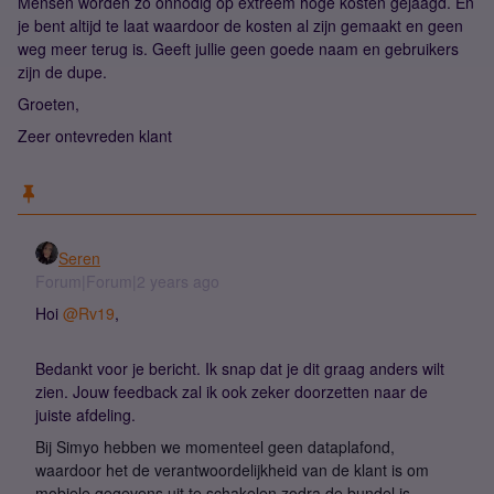
Mensen worden zo onnodig op extreem hoge kosten gejaagd. En
je bent altijd te laat waardoor de kosten al zijn gemaakt en geen
weg meer terug is. Geeft jullie geen goede naam en gebruikers
zijn de dupe.
Groeten,
Zeer ontevreden klant
Seren
Forum|Forum|2 years ago
Hoi
@Rv19
,
Bedankt voor je bericht. Ik snap dat je dit graag anders wilt
zien. Jouw feedback zal ik ook zeker doorzetten naar de
juiste afdeling.
Bij Simyo hebben we momenteel geen dataplafond,
waardoor het de verantwoordelijkheid van de klant is om
mobiele gegevens uit te schakelen zodra de bundel is