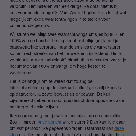
verbruikt. Het instellen van een dergelijke datalimiet is bij
ons voor nu niet mogelijk. Voor Android-gebruikers is het wel
mogelijk om extra waarschuwingen in te stellen voor
buitenbundelgebruik.
Wij sturen wel altijd twee waarschuwings-sms'jes bij 80% en
100% van de bundel. De app loopt niet altijd gelijk met je
daadwerkelijke verbruik, maar de sms’jes die wij versturen
komen rechtstreeks van het netwerk en zijn leidend. Het is
verstandig om de mobiele 4G direct uit te schakelen zodra je
het sms'je van 100% ontvangt, om hoge kosten te
voorkomen.
Het is belangrijk om te weten dat zolang de
internetverbinding op de simkaart actief is, er altijd kans is
op dataverbruik, zowel bewust als onbewust. Dit kan
bijvoorbeeld gebeuren door updates of door apps die op de
achtergrond actief blijven.
Ik zou graag nog met je willen meekijken op de aansluiting.
Zou jij mij een
privé bericht
willen sturen? Dan kan ik je daar
om wat persoonlijke gegevens vragen.
Daarnaast kan
deze
blog
met tips en informatie handig zijn om hoge kosten in te