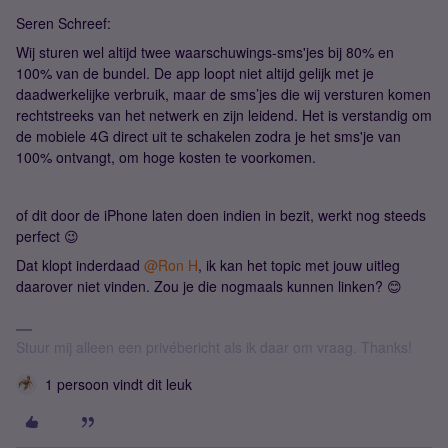
Seren Schreef:
Wij sturen wel altijd twee waarschuwings-sms'jes bij 80% en
100% van de bundel. De app loopt niet altijd gelijk met je
daadwerkelijke verbruik, maar de sms’jes die wij versturen komen
rechtstreeks van het netwerk en zijn leidend. Het is verstandig om
de mobiele 4G direct uit te schakelen zodra je het sms'je van
100% ontvangt, om hoge kosten te voorkomen.
of dit door de iPhone laten doen indien in bezit, werkt nog steeds
perfect 😉
Dat klopt inderdaad
@Ron H
, ik kan het topic met jouw uitleg
daarover niet vinden. Zou je die nogmaals kunnen linken? 😊
Stuur mij alleen een privébericht als ik daar om vraag. Thanks!
1 persoon vindt dit leuk