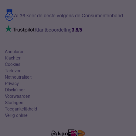
Samsung S25 FE
Blog
5G internet
Contact
Al 36 keer de beste volgens de Consumentenbond
Mobiel internet
VoLTE 4G bellen
Klantbeoordeling
3.8/5
Mobiel abonnement
Simkaart
Annuleren
Klachten
Cookies
Tarieven
Netneutraliteit
Privacy
Disclaimer
Voorwaarden
Storingen
Toegankelijkheid
Veilig online