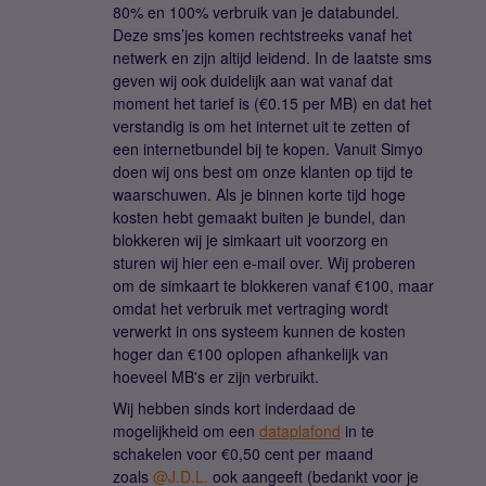
80% en 100% verbruik van je databundel.
Deze sms’jes komen rechtstreeks vanaf het
netwerk en zijn altijd leidend. In de laatste sms
geven wij ook duidelijk aan wat vanaf dat
moment het tarief is (€0.15 per MB) en dat het
verstandig is om het internet uit te zetten of
een internetbundel bij te kopen. Vanuit Simyo
doen wij ons best om onze klanten op tijd te
waarschuwen. Als je binnen korte tijd hoge
kosten hebt gemaakt buiten je bundel, dan
blokkeren wij je simkaart uit voorzorg en
sturen wij hier een e-mail over. Wij proberen
om de simkaart te blokkeren vanaf €100, maar
omdat het verbruik met vertraging wordt
verwerkt in ons systeem kunnen de kosten
hoger dan €100 oplopen afhankelijk van
hoeveel MB's er zijn verbruikt.
Wij hebben sinds kort inderdaad de
mogelijkheid om een
dataplafond
in te
schakelen voor €0,50 cent per maand
zoals
@J.D.L.
ook aangeeft (bedankt voor je