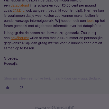
Wij hebben sinds kort inderdaad de mogelijkheid om
een
dataplafond
in te schakelen voor €0,50 cent per maand
zoals
@J.D.L.
ook aangeeft (bedankt voor je hulp!). Hiermee kun
je voorkomen dat je weer kosten zou kunnen maken buiten je
bundel vanwege internetgebruik. Wij hebben ook een
topic
op het
forum gemaakt met uitgebreide informatie over het dataplafond.
Ik begrijp dat de kosten niet bewust zijn gemaakt. Zou je mij
een
privébericht
willen sturen met je 06-nummer en persoonlijke
gegevens? Ik kijk dan graag wat we voor je kunnen doen om dit
samen op te lossen.
Groetjes,
Roeqajja
Stuur mij alleen een privé bericht als ik daar om vraag. Bedankt!