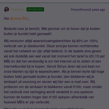
Roeqajja
Forum|Forum|2 years ago
ANTWOORD
Hoi
@Jena-R22
,
Bedankt voor je bericht. Wat jammer om te horen dat je kosten
buiten je bundel hebt gemaakt!
Wij versturen altijd waarschuwingsberichten bij 80% en 100%
verbruik van je databundel. Deze sms’jes komen rechtstreeks
vanaf het netwerk en zijn altijd leidend. In de laatste sms geven
wij ook duidelijk aan wat vanaf dat moment het tarief is (€0.15 per
MB) en dat het verstandig is om het internet uit te zetten of een
internetbundel bij te kopen. Vanuit Simyo doen wij ons best om
onze klanten op tijd te waarschuwen. Als je binnen korte tijd hoge
kosten hebt gemaakt buiten je bundel, dan blokkeren wij je
simkaart uit voorzorg en sturen wij hier een e-mail over. Wij
proberen om de simkaart te blokkeren vanaf €100, maar omdat
het verbruik met vertraging wordt verwerkt in ons systeem
kunnen de kosten hoger dan €100 oplopen afhankelijk van
hoeveel MB's er zijn verbruikt.