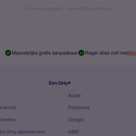
Forumvoorwaarden
Accessibility statement
Maandelijks gratis aanpasbaar
Regel alles zelf met
Mij
Sim Only
Apple
internet
Fairphone
 bellen
Google
Sim Only abonnement
HMD