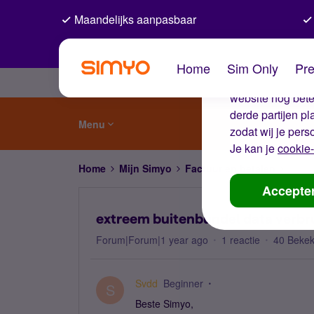
Maandelijks aanpasbaar
De coo
Home
Sim Only
Pre
Wij gebruiken co
website nog beter
derde partijen p
Menu
zodat wij je pers
Je kan je
cookie-
Home
Mijn Simyo
Factuur en betalen
extre
Accepte
extreem buitenbundel data verbr
Forum|Forum|1 year ago
1 reactie
40 Beke
Svdd
Beginner
S
Beste Simyo,