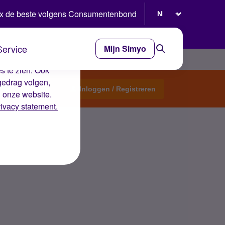
Selecteer taal
x de beste volgens Consumentenbond
Service
Mijn Simyo
e ervaring op de
s te zien. Ook
gedrag volgen,
Start een topic
Inloggen / Registreren
n onze website.
rivacy statement.