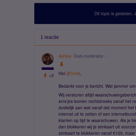
Dit topic is gesloten.
1 reactie
Ashley
Oud-moderator
Hoi
@Svdd
,
+3
Bedankt voor je bericht. Wat jammer om 
Wij versturen altijd waarschuwingsberic
sms’jes komen rechtstreeks vanaf het net
duidelijk aan wat vanaf dat moment het t
internet uit te zetten of een internetbu
klanten op tijd te waarschuwen. Als je b
dan blokkeren wij je simkaart uit voorzo
simkaart te blokkeren vanaf €100, maar 