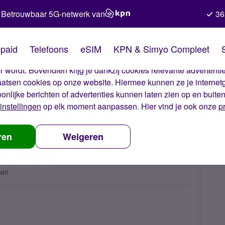
Betrouwbaar 5G-netwerk van
36
kies van Simyo
paid
Telefoons
eSIM
KPN & Simyo Compleet
okies op onze website. Met deze cookies zorgen wij ervoor dat j
 wordt. Bovendien krijg je dankzij cookies relevante advertentie
laatsen cookies op onze website. Hiermee kunnen ze je internet
oonlijke berichten of advertenties kunnen laten zien op en buite
instellingen
op elk moment aanpassen. Hier vind je ook onze
p
em buitenbundel data verbruik, wat nu?
ren
Weigeren
uik, wat nu?
ken