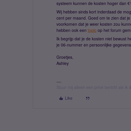
systeem kunnen de kosten hoger dan €10
Wij hebben sinds kort inderdaad de mog
cent per maand. Goed om te zien dat je 
voorkomen dat je weer kosten zou kunne
hebben ook een
topic
op het forum gema
Ik begrijp dat je de kosten niet bewust 
je 06-nummer en persoonlijke gegevens?
Groetjes,
Ashley
Stuur mij alleen een privé bericht als i
Like