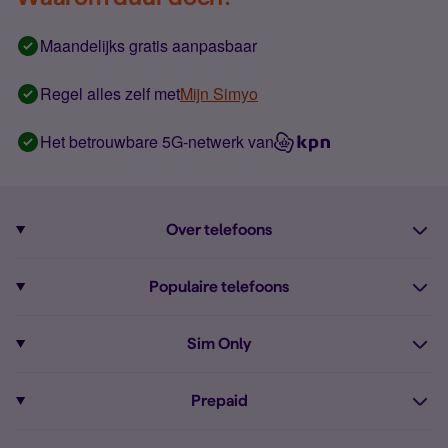
Maandelijks gratis aanpasbaar
Regel alles zelf met
Mijn Simyo
Het betrouwbare 5G-netwerk van
Over telefoons
Abonnement met telefoon
Populaire telefoons
Informatie over telefoons
Pixel 10
Sim Only
Alle telefoons
Pixel 9a
Sim Only
Prepaid
iPhone 16
Sim Only internet
Prepaid
iPhone 16e