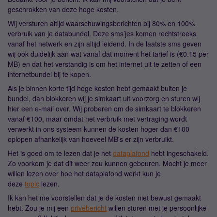
geschrokken van deze hoge kosten.
Wij versturen altijd waarschuwingsberichten bij 80% en 100%
verbruik van je databundel. Deze sms’jes komen rechtstreeks
vanaf het netwerk en zijn altijd leidend. In de laatste sms geven
wij ook duidelijk aan wat vanaf dat moment het tarief is (€0.15 per
MB) en dat het verstandig is om het internet uit te zetten of een
internetbundel bij te kopen.
Als je binnen korte tijd hoge kosten hebt gemaakt buiten je
bundel, dan blokkeren wij je simkaart uit voorzorg en sturen wij
hier een e-mail over. Wij proberen om de simkaart te blokkeren
vanaf €100, maar omdat het verbruik met vertraging wordt
verwerkt in ons systeem kunnen de kosten hoger dan €100
oplopen afhankelijk van hoeveel MB's er zijn verbruikt.
Het is goed om te lezen dat je het
dataplafond
hebt ingeschakeld.
Zo voorkom je dat dit weer zou kunnen gebeuren. Mocht je meer
willen lezen over hoe het dataplafond werkt kun je
deze
topic
lezen.
Ik kan het me voorstellen dat je de kosten niet bewust gemaakt
hebt. Zou je mij een
privébericht
willen sturen met je persoonlijke