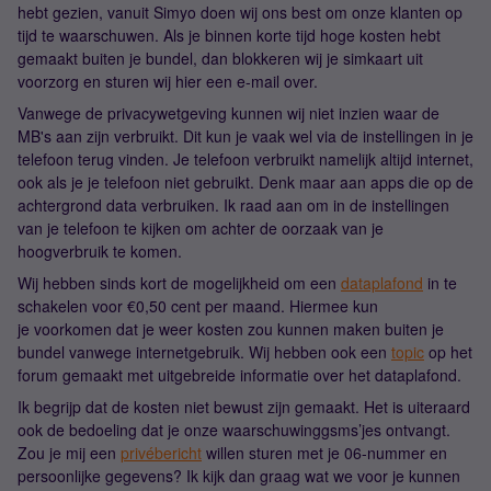
hebt gezien, vanuit Simyo doen wij ons best om onze klanten op
tijd te waarschuwen. Als je binnen korte tijd hoge kosten hebt
gemaakt buiten je bundel, dan blokkeren wij je simkaart uit
voorzorg en sturen wij hier een e-mail over.
Vanwege de privacywetgeving kunnen wij niet inzien waar de
MB's aan zijn verbruikt. Dit kun je vaak wel via de instellingen in je
telefoon terug vinden. Je telefoon verbruikt namelijk altijd internet,
ook als je je telefoon niet gebruikt. Denk maar aan apps die op de
achtergrond data verbruiken. Ik raad aan om in de instellingen
van je telefoon te kijken om achter de oorzaak van je
hoogverbruik te komen.
Wij hebben sinds kort de mogelijkheid om een
dataplafond
in te
schakelen voor €0,50 cent per maand. Hiermee kun
je voorkomen dat je weer kosten zou kunnen maken buiten je
bundel vanwege internetgebruik. Wij hebben ook een
topic
op het
forum gemaakt met uitgebreide informatie over het dataplafond.
Ik begrijp dat de kosten niet bewust zijn gemaakt. Het is uiteraard
ook de bedoeling dat je onze waarschuwinggsms’jes ontvangt.
Zou je mij een
privébericht
willen sturen met je 06-nummer en
persoonlijke gegevens? Ik kijk dan graag wat we voor je kunnen