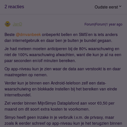
Oudste eerst
2 reacties
JanD
Forum|Forum|1 year ago
Beste ​
@dmvanbeek
onbeperkt bellen en SMS’en is iets anders
dan internetgebruik en daar ben je buiten je bundel gegaan.
Je had meteen moeten anticiperen bij de 80% waarschuwing en
niet de 100% waarschuwing afwachten, want die kun je al na een
paar seconden en/oif minuten bereiken.
Op app-niveau kun je zien waar de data aan verstookt is en daar
maatregelen op nemen.
Verder kun je binnen een Android-telefoon zelf een data-
waarschuiwing en blokkade instellen bij het bereiken van einde
internetbundel.
Zet verder binnen MijnSimyo Dataplafond aan voor €0,50 per
maand om dit soort extra kosten te voorkomen.
Simyo heeft geen inzake in je verbruik i.v.m. de privaxy, maar
zoals ik eerder schreef op app-niveau kun je het terugzien binnen