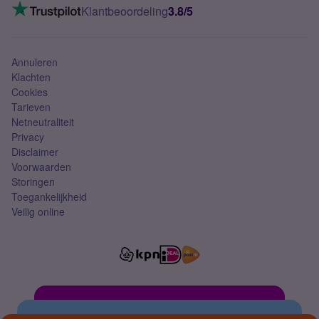
VoLTE 4G bellen
Klantbeoordeling
3.8/5
Mobiel abonnement
Simkaart
Annuleren
Klachten
Cookies
Tarieven
Netneutraliteit
Privacy
Disclaimer
Voorwaarden
Storingen
Toegankelijkheid
Veilig online