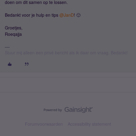
doen om dit samen op te lossen.
Bedankt voor je hulp en tips ​
@JanD
! 🙂
Groetjes,
Roeqajja
Stuur mij alleen een privé bericht als ik daar om vraag. Bedankt!
Forumvoorwaarden
Accessibility statement