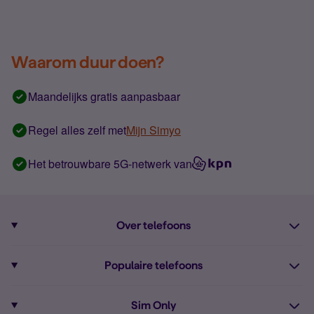
Waarom duur doen?
Maandelijks gratis aanpasbaar
Regel alles zelf met
Mijn Simyo
Het betrouwbare 5G-netwerk van
Over telefoons
Abonnement met telefoon
Populaire telefoons
Informatie over telefoons
Pixel 10
Sim Only
Alle telefoons