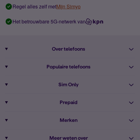
Regel alles zelf met
Mijn Simyo
Het betrouwbare 5G-netwerk van
Over telefoons
Abonnement met telefoon
Populaire telefoons
Informatie over telefoons
Pixel 10
Sim Only
Alle telefoons
Pixel 9a
Sim Only
Prepaid
iPhone 16
Sim Only internet
Prepaid
iPhone 16e
Merken
Onbeperkt bellen
Bestel Prepaid simkaart
iPhone 15
Apple
Zakelijk Sim Only abonnement
Meer weten over
Prepaid tegoed opwaarderen