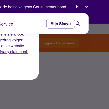
Selecteer taal
x de beste volgens Consumentenbond
Service
Mijn Simyo
e ervaring op de
s te zien. Ook
gedrag volgen,
Start een topic
Inloggen / Registreren
n onze website.
rivacy statement.