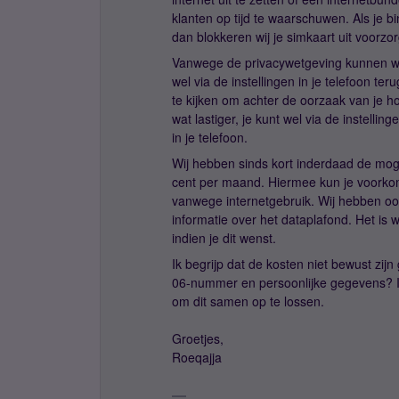
klanten op tijd te waarschuwen. Als je b
dan blokkeren wij je simkaart uit voorzor
Vanwege de privacywetgeving kunnen wij n
wel via de instellingen in je telefoon ter
te kijken om achter de oorzaak van je ho
wat lastiger, je kunt wel via de instelli
in je telefoon.
Wij hebben sinds kort inderdaad de mo
cent per maand. Hiermee kun je voorko
vanwege internetgebruik. Wij hebben o
informatie over het dataplafond. Het is w
indien je dit wenst.
Ik begrijp dat de kosten niet bewust zij
06-nummer en persoonlijke gegevens? I
om dit samen op te lossen.
Groetjes,
Roeqajja