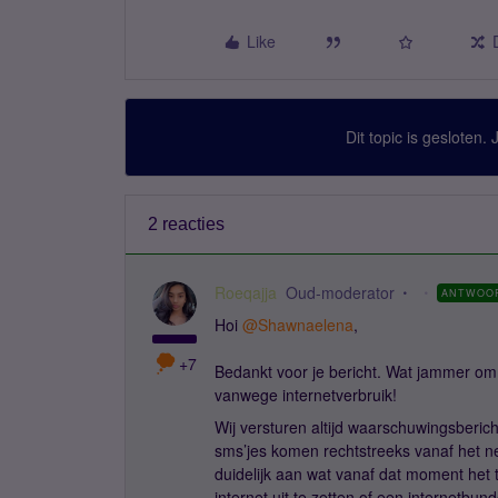
Like
Dit topic is gesloten.
2 reacties
Roeqajja
Oud-moderator
ANTWOO
Hoi
@Shawnaelena
,
+7
Bedankt voor je bericht. Wat jammer om 
vanwege internetverbruik!
Wij versturen altijd waarschuwingsberic
sms’jes komen rechtstreeks vanaf het net
duidelijk aan wat vanaf dat moment het t
internet uit te zetten of een internetbu