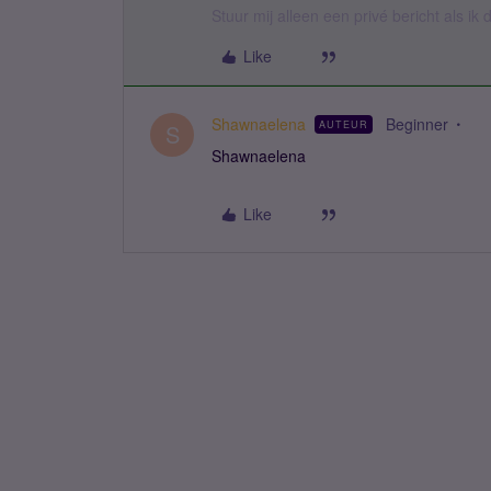
Stuur mij alleen een privé bericht als i
Like
Shawnaelena
Beginner
AUTEUR
S
Shawnaelena
Like