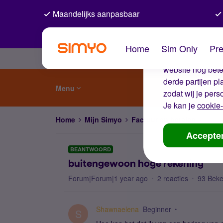
Maandelijks aanpasbaar
De coo
Home
Sim Only
Pre
Wij gebruiken co
website nog beter
derde partijen p
Menu
zodat wij je pers
Je kan je
cookie-
Home
Mijn Simyo
Factuur en betalen
buite
Accepte
BEANTWOORD
buitengewoon hoge rekening
Forum|Forum|1 year ago
2 reacties
93 Bek
Shawnaelena
Beginner
S