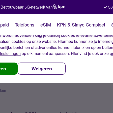
Betrouwbaar 5G-netwerk van
36
kies van Simyo
paid
Telefoons
eSIM
KPN & Simyo Compleet
okies op onze website. Met deze cookies zorgen wij ervoor dat j
 wordt. Bovendien krijg je dankzij cookies relevante advertentie
laatsen cookies op onze website. Hiermee kunnen ze je internet
oonlijke berichten of advertenties kunnen laten zien op en buite
instellingen
op elk moment aanpassen. Hier vind je ook onze
p
ngewoon hoge rekening
ren
Weigeren
eken