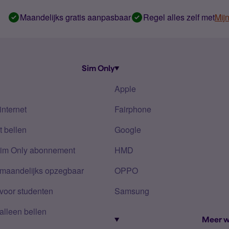
Maandelijks gratis aanpasbaar
Regel alles zelf met
Mij
Sim Only
Apple
internet
Fairphone
 bellen
Google
Sim Only abonnement
HMD
 maandelijks opzegbaar
OPPO
voor studenten
Samsung
alleen bellen
Meer w