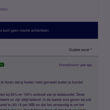
Delen
 Je kunt geen reactie achterlaten.
Oudste eerst
Forum|Forum|1 year ago
RD
te horen dat je kosten hebt gemaakt buiten je bundel
hten bij 80% en 100% verbruik van je databundel. Deze
werk en zijn altijd leidend. In de laatste sms geven wij ook
arief is (€0.15 per MB) en dat het verstandig is om het
ndel bij te kopen. Vanuit Simyo doen wij ons best om onze