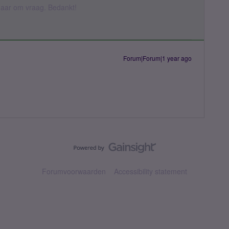
k daar om vraag. Bedankt!
Forum|Forum|1 year ago
Forumvoorwaarden
Accessibility statement