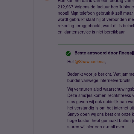
Hoe kan het dat ik van een bedrag van 
212,96? Volgens de factuur heb ik binne
nooit!! Mijn telefoon gebruik ik zelf ma
wordt gebruikt staat hij of verbonden me
rekening teruggeboekt, want dit is belac
en klantenservice is niet bereikbaar.
Beste antwoord door
Roeqaj
Hoi
@Shawnaelena
,
Bedankt voor je bericht. Wat jamme
bundel vanwege internetverbruik!
Wij versturen altijd waarschuwings
Deze sms’jes komen rechtstreeks van
sms geven wij ook duidelijk aan wa
het verstandig is om het internet ui
Simyo doen wij ons best om onze kla
hoge kosten hebt gemaakt buiten je
sturen wij hier een e-mail over.