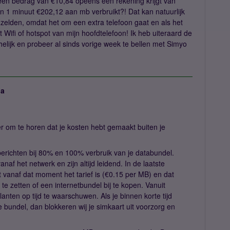
een bedrag van €10,84 opeens een rekening krijgt van
n 1 minuut €202,12 aan mb verbruikt?! Dat kan natuurlijk
ar zelden, omdat het om een extra telefoon gaat en als het
t Wifi of hotspot van mijn hoofdtelefoon! Ik heb uiteraard de
helijk en probeer al sinds vorige week te bellen met Simyo
ja
r om te horen dat je kosten hebt gemaakt buiten je
berichten bij 80% en 100% verbruik van je databundel.
af het netwerk en zijn altijd leidend. In de laatste
t vanaf dat moment het tarief is (€0.15 per MB) en dat
t te zetten of een internetbundel bij te kopen. Vanuit
nten op tijd te waarschuwen. Als je binnen korte tijd
 bundel, dan blokkeren wij je simkaart uit voorzorg en