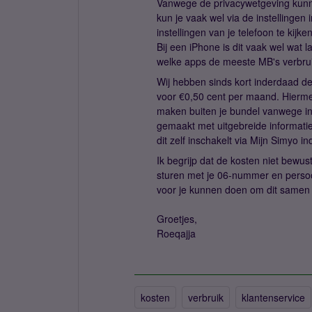
Vanwege de privacywetgeving kunnen 
kun je vaak wel via de instellingen 
instellingen van je telefoon te kij
Bij een iPhone is dit vaak wel wat la
welke apps de meeste MB's verbruik
Wij hebben sinds kort inderdaad d
voor €0,50 cent per maand. Hierm
maken buiten je bundel vanwege in
gemaakt met uitgebreide informatie 
dit zelf inschakelt via Mijn Simyo in
Ik begrijp dat de kosten niet bewus
sturen met je 06-nummer en persoo
voor je kunnen doen om dit samen 
Groetjes,
Roeqajja
kosten
verbruik
klantenservice