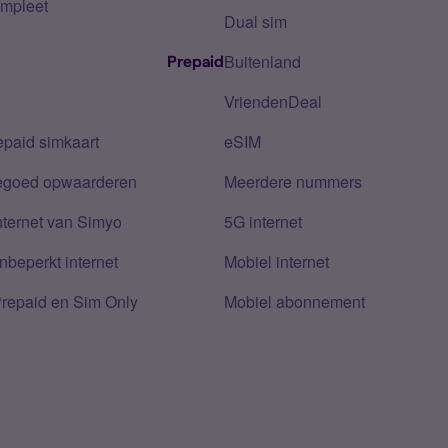
mpleet
Dual sim
Buitenland
Prepaid
VriendenDeal
epaid simkaart
eSIM
tegoed opwaarderen
Meerdere nummers
nternet van Simyo
5G internet
nbeperkt internet
Mobiel internet
Prepaid en Sim Only
Mobiel abonnement