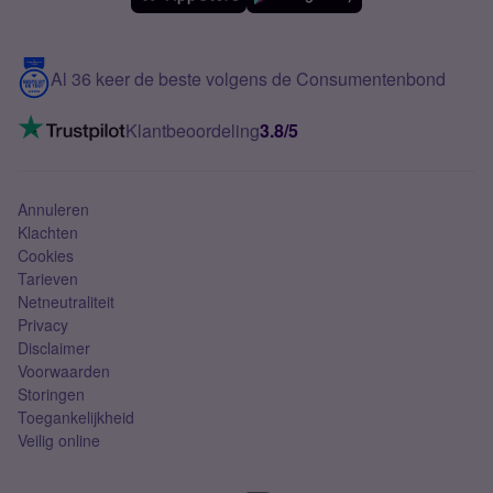
Meerdere nummers
Samsung S25 FE
Blog
5G internet
Contact
Al 36 keer de beste volgens de Consumentenbond
Mobiel internet
VoLTE 4G bellen
Klantbeoordeling
3.8/5
Mobiel abonnement
Simkaart
Annuleren
Klachten
Cookies
Tarieven
Netneutraliteit
Privacy
Disclaimer
Voorwaarden
Storingen
Toegankelijkheid
Veilig online