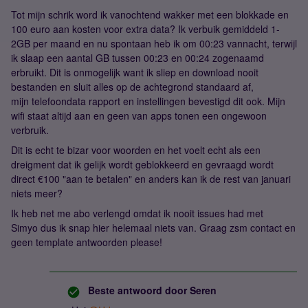
Tot mijn schrik word ik vanochtend wakker met een blokkade en
100 euro aan kosten voor extra data? Ik verbuik gemiddeld 1-
2GB per maand en nu spontaan heb ik om 00:23 vannacht, terwijl
ik slaap een aantal GB tussen 00:23 en 00:24 zogenaamd
erbruikt. Dit is onmogelijk want ik sliep en download nooit
bestanden en sluit alles op de achtegrond standaard af,
mijn telefoondata rapport en instellingen bevestigd dit ook. Mijn
wifi staat altijd aan en geen van apps tonen een ongewoon
verbruik.
Dit is echt te bizar voor woorden en het voelt echt als een
dreigment dat ik gelijk wordt geblokkeerd en gevraagd wordt
direct €100 "aan te betalen" en anders kan ik de rest van januari
niets meer?
Ik heb net me abo verlengd omdat ik nooit issues had met
Simyo dus ik snap hier helemaal niets van. Graag zsm contact en
geen template antwoorden please!
Beste antwoord door
Seren