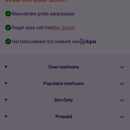
Maandelijks gratis aanpasbaar
Regel alles zelf met
Mijn Simyo
Het betrouwbare 5G-netwerk van
Over telefoons
Abonnement met telefoon
Populaire telefoons
Informatie over telefoons
Pixel 10
Sim Only
Alle telefoons
Pixel 9a
Sim Only
Prepaid
iPhone 16
Sim Only internet
Prepaid
iPhone 16e