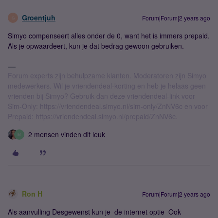
Groentjuh
Forum|Forum|2 years ago
G
Simyo compenseert alles onder de 0, want het is immers prepaid.
Als je opwaardeert, kun je dat bedrag gewoon gebruiken.
Forum experts zijn behulpzame klanten. Moderatoren zijn Simyo
medewerkers. Wil je vriendendeal-korting en heb je helaas geen
vrienden bij Simyo? Gebruik dan deze vriendendeal-link voor
Sim-Only: https://vriendendeal.simyo.nl/sim-only/ZnNV6c en voor
Prepaid: https://vriendendeal.simyo.nl/prepaid/ZnNV6c.
2 mensen vinden dit leuk
M
Ron H
Forum|Forum|2 years ago
Als aanvulling Desgewenst kun je de internet optie Ook