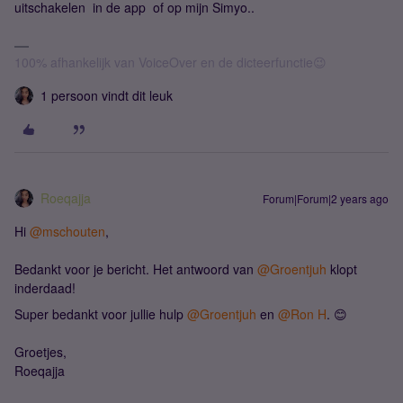
uitschakelen in de app of op mijn Simyo..
100% afhankelijk van VoiceOver en de dicteerfunctie😉
1 persoon vindt dit leuk
Roeqajja
Forum|Forum|2 years ago
Hi
@mschouten
,
Bedankt voor je bericht. Het antwoord van
@Groentjuh
klopt
inderdaad!
Super bedankt voor jullie hulp
@Groentjuh
en
@Ron H
. 😊
Groetjes,
Roeqajja