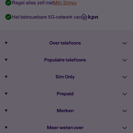
Regel alles zelf met
Mijn Simyo
Het betrouwbare 5G-netwerk van
Over telefoons
Abonnement met telefoon
Populaire telefoons
Informatie over telefoons
Pixel 10
Sim Only
Alle telefoons
Pixel 9a
Sim Only
Prepaid
iPhone 16
Sim Only internet
Prepaid
iPhone 16e
Merken
Onbeperkt bellen
Bestel Prepaid simkaart
iPhone 15
Apple
Zakelijk Sim Only abonnement
Meer weten over
Prepaid tegoed opwaarderen
iPhone 14 Refurbished