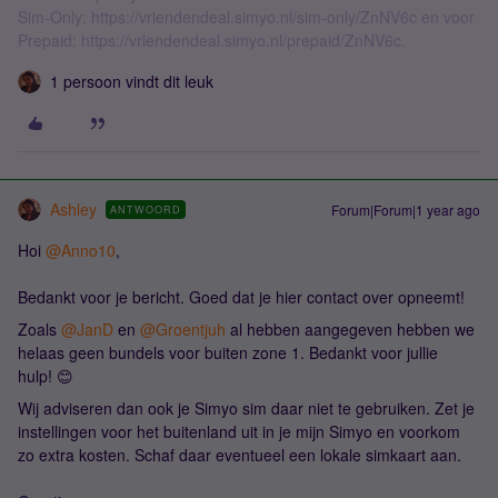
Sim-Only: https://vriendendeal.simyo.nl/sim-only/ZnNV6c en voor
Prepaid: https://vriendendeal.simyo.nl/prepaid/ZnNV6c.
1 persoon vindt dit leuk
Ashley
Forum|Forum|1 year ago
ANTWOORD
Hoi
@Anno10
,
Bedankt voor je bericht. Goed dat je hier contact over opneemt!
Zoals
@JanD
en
@Groentjuh
al hebben aangegeven hebben we
helaas geen bundels voor buiten zone 1. Bedankt voor jullie
hulp! 😊
Wij adviseren dan ook je Simyo sim daar niet te gebruiken. Zet je
instellingen voor het buitenland uit in je mijn Simyo en voorkom
zo extra kosten. Schaf daar eventueel een lokale simkaart aan.