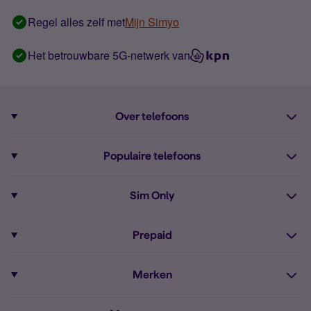
Regel alles zelf met
Mijn Simyo
Het betrouwbare 5G-netwerk van
Over telefoons
Abonnement met telefoon
Populaire telefoons
Informatie over telefoons
Pixel 10
Sim Only
Alle telefoons
Pixel 9a
Sim Only
Prepaid
iPhone 16
Sim Only internet
Prepaid
iPhone 16e
Merken
Onbeperkt bellen
Bestel Prepaid simkaart
iPhone 15
Apple
Zakelijk Sim Only abonnement