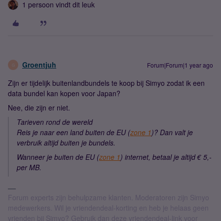
1 persoon vindt dit leuk
Groentjuh
Forum|Forum|1 year ago
G
Zijn er tijdelijk buitenlandbundels te koop bij Simyo zodat ik een
data bundel kan kopen voor Japan?
Nee, die zijn er niet.
Tarieven rond de wereld
Reis je naar een land buiten de EU (
zone 1
)? Dan valt je
verbruik altijd buiten je bundels.
Wanneer je buiten de EU (
zone 1
) internet, betaal je altijd € 5,-
per MB.
Forum experts zijn behulpzame klanten. Moderatoren zijn Simyo
medewerkers. Wil je vriendendeal-korting en heb je helaas geen
vrienden bij Simyo? Gebruik dan deze vriendendeal-link voor