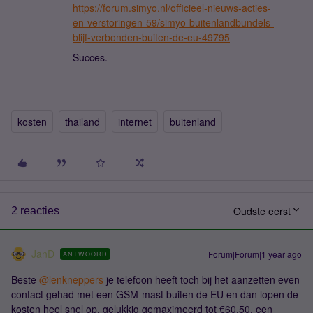
https://forum.simyo.nl/officieel-nieuws-acties-
en-verstoringen-59/simyo-buitenlandbundels-
blijf-verbonden-buiten-de-eu-49795
Succes.
kosten
thailand
internet
buitenland
Oudste eerst
2 reacties
JanD
Forum|Forum|1 year ago
ANTWOORD
Beste ​
@lenkneppers
je telefoon heeft toch bij het aanzetten even
contact gehad met een GSM-mast buiten de EU en dan lopen de
kosten heel snel op, gelukkig gemaximeerd tot €60,50, een