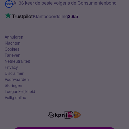
Contact
Al 36 keer de beste volgens de Consumentenbond
Mobiel internet
VoLTE 4G bellen
Klantbeoordeling
3.8/5
Mobiel abonnement
Simkaart
Annuleren
Klachten
Cookies
Tarieven
Netneutraliteit
Privacy
Disclaimer
Voorwaarden
Storingen
Toegankelijkheid
Veilig online