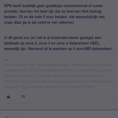
KPN heeft duidelijk geen goedkope overeenkomst of zuster
provider, dus kan het best zijn dat ze best een flink bedrag
betalen. Of ze die hele 5 euro betalen, dat waarschijnlijk niet,
maar daar ga je als externe niet uitkomen.
In dit geval zou (en het is al duizenden keren gezegd) een
blokkade op zone 2, zone 3 en zone 4 dataverkeer HEEL
wenselijk zijn. Niemand zit te wachten op 5 euro/MB dataverkeer.
Forum experts zijn behulpzame klanten. Moderatoren zijn Simyo
medewerkers. Wil je vriendendeal-korting en heb je helaas geen
vrienden bij Simyo? Gebruik dan deze vriendendeal-link voor
Sim-Only: https://vriendendeal.simyo.nl/sim-only/ZnNV6c en voor
Prepaid: https://vriendendeal.simyo.nl/prepaid/ZnNV6c.