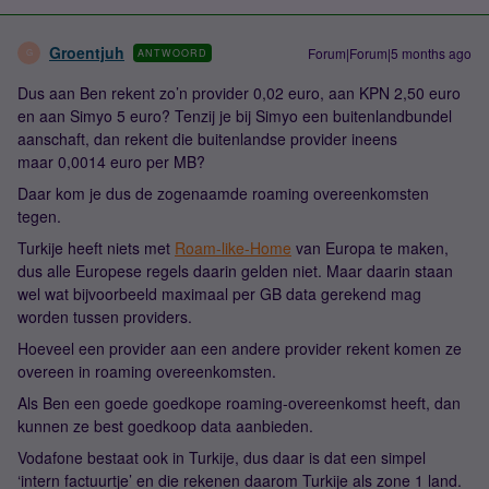
Groentjuh
Forum|Forum|5 months ago
ANTWOORD
G
Dus aan Ben rekent zo’n provider 0,02 euro, aan KPN 2,50 euro
en aan Simyo 5 euro? Tenzij je bij Simyo een buitenlandbundel
aanschaft, dan rekent die buitenlandse provider ineens
maar 0,0014 euro per MB?
Daar kom je dus de zogenaamde roaming overeenkomsten
tegen.
Turkije heeft niets met
Roam-like-Home
van Europa te maken,
dus alle Europese regels daarin gelden niet. Maar daarin staan
wel wat bijvoorbeeld maximaal per GB data gerekend mag
worden tussen providers.
Hoeveel een provider aan een andere provider rekent komen ze
overeen in roaming overeenkomsten.
Als Ben een goede goedkope roaming-overeenkomst heeft, dan
kunnen ze best goedkoop data aanbieden.
Vodafone bestaat ook in Turkije, dus daar is dat een simpel
‘intern factuurtje’ en die rekenen daarom Turkije als zone 1 land.