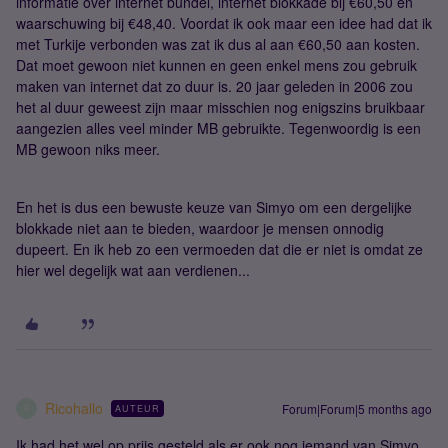
informatie over internet bundel, internet blokkade bij €60,50 en
waarschuwing bij €48,40. Voordat ik ook maar een idee had dat ik
met Turkije verbonden was zat ik dus al aan €60,50 aan kosten.
Dat moet gewoon niet kunnen en geen enkel mens zou gebruik
maken van internet dat zo duur is. 20 jaar geleden in 2006 zou
het al duur geweest zijn maar misschien nog enigszins bruikbaar
aangezien alles veel minder MB gebruikte. Tegenwoordig is een
MB gewoon niks meer.
En het is dus een bewuste keuze van Simyo om een dergelijke
blokkade niet aan te bieden, waardoor je mensen onnodig
dupeert. En ik heb zo een vermoeden dat die er niet is omdat ze
hier wel degelijk wat aan verdienen...
Ricohallo
Forum|Forum|5 months ago
AUTEUR
R
Ik had het wel op prijs gesteld als er ook nog iemand van Simyo