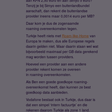
aan KPN 2,50 euro en aan Simyo 5 euro?
Tenzij je bij Simyo een buitenlandbundel
aanschaft, dan rekent die buitenlandse
provider ineens maar 0,0014 euro per MB?
Daar kom je dus de zogenaamde
roaming overeenkomsten tegen.
Turkije heeft niets met
Roam-like-Home
van
Europa te maken, dus alle Europese regels
daarin gelden niet. Maar daarin staan wel wat
bijvoorbeeld maximaal per GB data gerekend
mag worden tussen providers.
Hoeveel een provider aan een andere
provider rekent komen ze overeen
in roaming overeenkomsten.
Als Ben een goede goedkope roaming-
overeenkomst heeft, dan kunnen ze best
goedkoop data aanbieden.
Vodafone bestaat ook in Turkije, dus daar is
dat een simpel ‘intern factuurtje’ en die
rekenen daarom Turkije als zone 1 land.