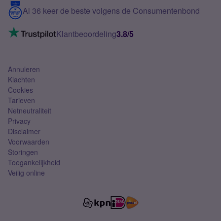
5G internet
Contact
Al 36 keer de beste volgens de Consumentenbond
Mobiel internet
VoLTE 4G bellen
Klantbeoordeling
3.8/5
Mobiel abonnement
Simkaart
Annuleren
Klachten
Cookies
Tarieven
Netneutraliteit
Privacy
Disclaimer
Voorwaarden
Storingen
Toegankelijkheid
Veilig online