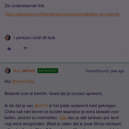
Zie onderstaande link:
https://www.simyo.nl/klantenservice/roaming#bellen-en-internet
1 persoon vindt dit leuk
Amy
Forum|Forum|1 year ago
ANTWOORD
Hoi ​
@need help
,
Bedankt voor je bericht. Goed dat je contact opneemt.
Ik zie dat je van ​
@JanD
al het juiste antwoord hebt gekregen.
China valt niet binnen je bundel waardoor je extra betaald voor
bellen, sms'en en internetten.
Hier
kan je alle tarieven per land
nog eens terugvinden. Weet je zeker dat je jouw Simyo simkaart