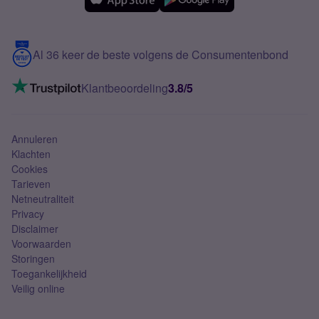
Samsung
Meerdere nummers
Samsung S25 FE
Blog
5G internet
Contact
Al 36 keer de beste volgens de Consumentenbond
Mobiel internet
VoLTE 4G bellen
Klantbeoordeling
3.8/5
Mobiel abonnement
Simkaart
Annuleren
Klachten
Cookies
Tarieven
Netneutraliteit
Privacy
Disclaimer
Voorwaarden
Storingen
Toegankelijkheid
Veilig online