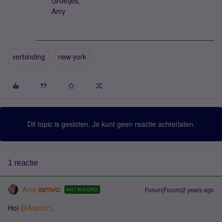
Groetjes,
Amy
verbinding
new york
Dit topic is gesloten. Je kunt geen reactie achterlaten.
1 reactie
Amy
Forum|Forum|2 years ago
ANTWOORD
Hoi
@Aram31
,