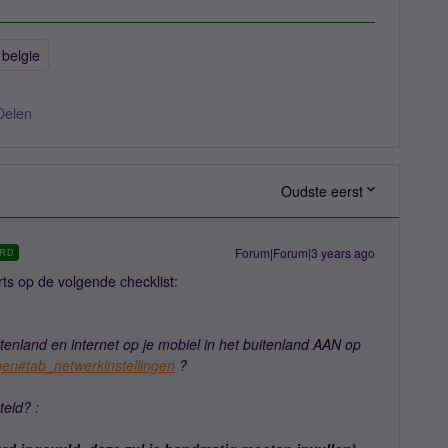
belgie
Delen
Oudste eerst
Forum|Forum|3 years ago
RD
ts op de volgende checklist:
tenland en internet op je mobiel in het buitenland AAN op
ingen#tab_netwerkinstellingen
?
eld? :