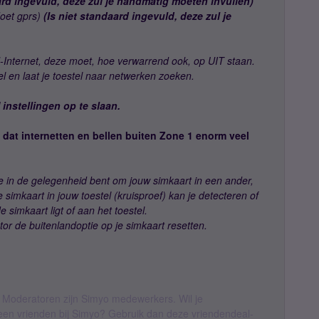
ard ingevuld, deze zul je handmatig moeten invullen)
oet gprs)
(Is niet standaard ingevuld, deze zul je
Internet, deze moet, hoe verwarrend ook, op UIT staan.
tel en laat je toestel naar netwerken zoeken.
 instellingen op te slaan.
dat internetten en bellen buiten Zone 1 enorm veel
e in de gelegenheid bent om jouw simkaart in een ander,
e simkaart in jouw toestel (kruisproef) kan je detecteren of
 simkaart ligt of aan het toestel.
ator de buitenlandoptie op je simkaart resetten.
 Moderatoren zijn Simyo medewerkers. Wil je
geen vrienden bij Simyo? Gebruik dan deze vriendendeal-