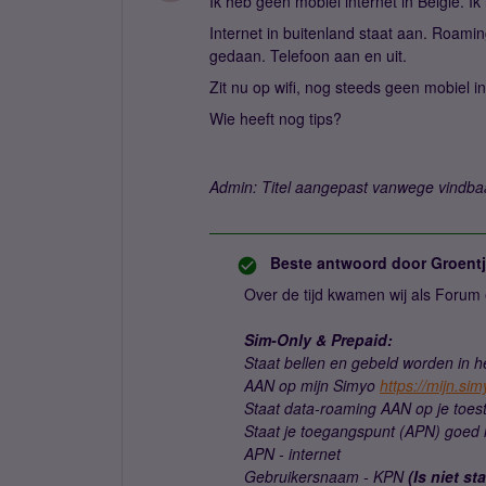
Ik heb geen mobiel internet in België. I
Internet in buitenland staat aan. Roami
gedaan. Telefoon aan en uit.
Zit nu op wifi, nog steeds geen mobiel in
Wie heeft nog tips?
Admin: Titel aangepast vanwege vindba
Beste antwoord door
Groent
Over de tijd kwamen wij als Forum 
Sim-Only & Prepaid:
Staat bellen en gebeld worden in he
AAN op mijn Simyo
https://mijn.si
Staat data-roaming AAN op je toes
Staat je toegangspunt (APN) goed i
APN - internet
Gebruikersnaam - KPN
(Is niet s