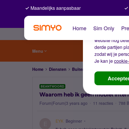
Maandelijks aanpasbaar
De coo
Home
Sim Only
Pre
Wij gebruiken co
website nog beter
derde partijen p
Menu
zodat wij je pers
Je kan je
cookie-
Home
Diensten
Buitenland
Waarom heb ik g
Accepte
BEANTWOORD
Waarom heb ik geen mobiel intern
Forum|Forum|3 years ago
11 reacties
788 
EYK
Beginner
E