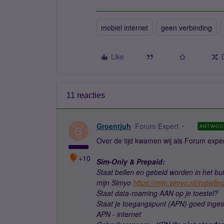
mobiel internet
geen verbinding
Like
11 reacties
Groentjuh
Forum Expert
ANTWOO
G
Over de tijd kwamen wij als Forum exper
+10
Sim-Only & Prepaid:
Staat bellen en gebeld worden in het bui
mijn Simyo
https://mijn.simyo.nl/instell
Staat data-roaming AAN op je toestel?
Staat je toegangspunt (APN) goed ingest
APN - internet