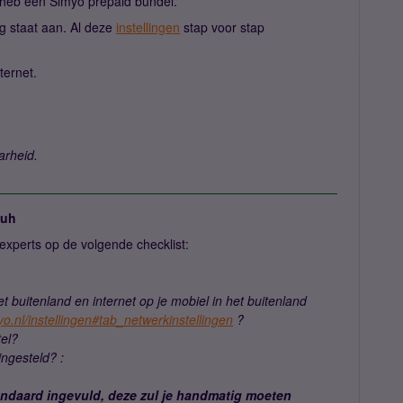
k heb een Simyo prepaid bundel.
ng staat aan. Al deze
instellingen
stap voor stap
ternet.
arheid.
juh
experts op de volgende checklist:
t buitenland en internet op je mobiel in het buitenland
myo.nl/instellingen#tab_netwerkinstellingen
?
tel?
ngesteld? :
tandaard ingevuld, deze zul je handmatig moeten