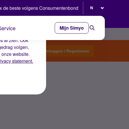
Selecteer taal
x de beste volgens Consumentenbond
Service
Mijn Simyo
e ervaring op de
s te zien. Ook
gedrag volgen,
Start een topic
Inloggen / Registreren
n onze website.
rivacy statement.