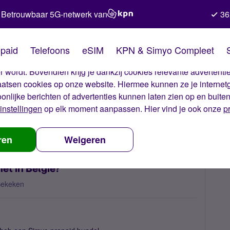
Betrouwbaar 5G-netwerk van
36
kies van Simyo
paid
Telefoons
eSIM
KPN & Simyo Compleet
okies op onze website. Met deze cookies zorgen wij ervoor dat j
 wordt. Bovendien krijg je dankzij cookies relevante advertentie
laatsen cookies op onze website. Hiermee kunnen ze je internet
oonlijke berichten of advertenties kunnen laten zien op en buite
instellingen
op elk moment aanpassen. Hier vind je ook onze
p
een mobiel internet in België?
ren
Weigeren
et in België?
Bekeken