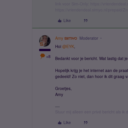
link voor Sim-Only: https://vriendendea
https://vriendendeal.simyo.nl/prepaid/Z
Like
Amy
Moderator
Hoi
@EYK
,
+8
Bedankt voor je bericht. Wat lastig dat j
Hopelijk krijg je het internet aan de praa
gedeeld! Zo niet, dan hoor ik dit graag v
Groetjes,
Amy
Stuur mij alleen een privé bericht als i
Like