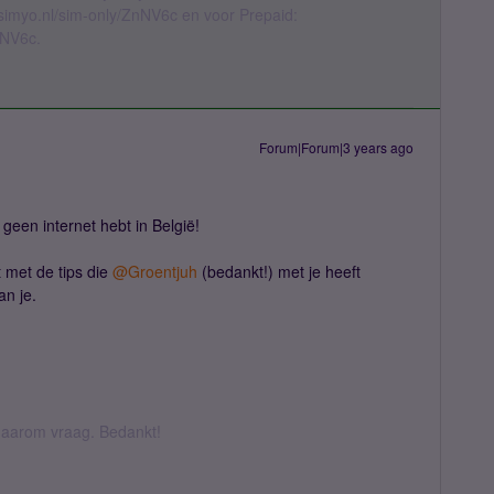
l.simyo.nl/sim-only/ZnNV6c en voor Prepaid:
nNV6c.
Forum|Forum|3 years ago
e geen internet hebt in België!
t met de tips die
@Groentjuh
(bedankt!) met je heeft
an je.
k daarom vraag. Bedankt!