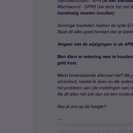
Gebruikersnaam - KPN
(Is niet standa
Wachtwoord - GPRS (als deze het niet d
handmatig moeten invullen)
Sommige toestellen hebben de optie EU-
Staat dit alles goed herstart dan je toes
Vergeet niet de wijzigingen in de APN
Men dient er rekening mee te houden 
geld kost.
Werkt bovenstaande allemaal niet? Als j
simlockvrij, toestel te doen en die ander
het probleem aan (de instellingen van) de
Als dit alles niet lukt dan zal een moder
Hou je ons op de hoogte?
Forum experts zijn behulpzame klanten.
vriendendeal-korting en heb je helaas 