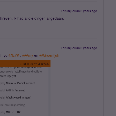
Forum|Forum|3 years ago
chreven, ik had al die dingen al gedaan.
Forum|Forum|3 years ago
 Simyo
@EYK
,
@Amy
en
@Groentjuh