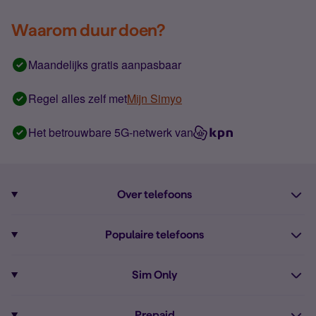
Waarom duur doen?
Maandelijks gratis aanpasbaar
Regel alles zelf met
Mijn Simyo
Het betrouwbare 5G-netwerk van
Over telefoons
Abonnement met telefoon
Populaire telefoons
Informatie over telefoons
Pixel 10
Sim Only
Alle telefoons
Pixel 9a
Sim Only
Prepaid