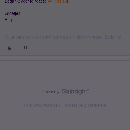
Bedankt voor je reactie ​
@Friesian
!
Groetjes,
Amy
Stuur mij alleen een privé bericht als ik daarom vraag. Bedankt!
Forumvoorwaarden
Accessibility statement