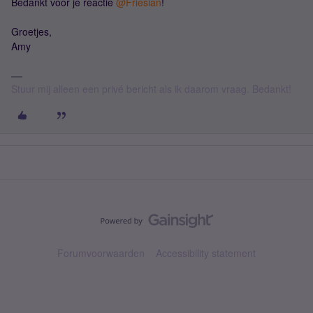
Bedankt voor je reactie ​
@Friesian
!
Groetjes,
Amy
Stuur mij alleen een privé bericht als ik daarom vraag. Bedankt!
Forumvoorwaarden
Accessibility statement