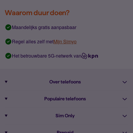
Waarom duur doen?
Maandelijks gratis aanpasbaar
Regel alles zelf met
Mijn Simyo
Het betrouwbare 5G-netwerk van
Over telefoons
Abonnement met telefoon
Populaire telefoons
Informatie over telefoons
Pixel 10
Sim Only
Alle telefoons
Pixel 9a
Sim Only
Prepaid