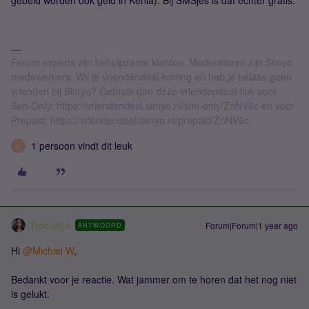
gebeld worden ook geld in Kenia). Bij SMSjes is dat echter gratis.
Forum experts zijn behulpzame klanten. Moderatoren zijn Simyo
medewerkers. Wil je vriendendeal-korting en heb je helaas geen
vrienden bij Simyo? Gebruik dan deze vriendendeal-link voor
Sim-Only: https://vriendendeal.simyo.nl/sim-only/ZnNV6c en voor
Prepaid: https://vriendendeal.simyo.nl/prepaid/ZnNV6c.
1 persoon vindt dit leuk
M
Roeqajja
Forum|Forum|1 year ago
ANTWOORD
Hi ​
@Michiel W
,
Bedankt voor je reactie. Wat jammer om te horen dat het nog niet
is gelukt.