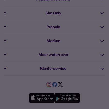
Informatie over telefoons
Pixel 10
Sim Only
Alle telefoons
Pixel 9a
Sim Only
Prepaid
iPhone 16
Sim Only internet
Prepaid
iPhone 16e
Merken
Onbeperkt bellen
Bestel Prepaid simkaart
iPhone 15
Apple
Zakelijk Sim Only abonnement
Meer weten over
Prepaid tegoed opwaarderen
iPhone 14 Refurbished
Fairphone
Sim Only maandelijks opzegbaar
Dual sim
Prepaid internet van Simyo
Fairphone 6
Klantenservice
Google
Sim Only voor studenten
Buitenland
Prepaid onbeperkt internet
Samsung A26
Service
HMD
Sim Only alleen bellen
VriendenDeal
Verschil Prepaid en Sim Only
Samsung A36
Forum
OPPO
Simyo Compleet
eSIM
Samsung A56
Over Simyo
Samsung
Meerdere nummers
Samsung S25 FE
Blog