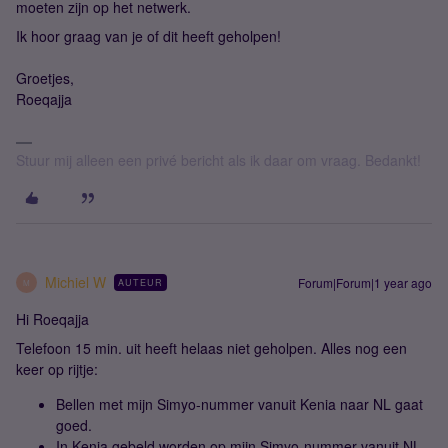
moeten zijn op het netwerk.
Ik hoor graag van je of dit heeft geholpen!
Groetjes,
Roeqajja
Stuur mij alleen een privé bericht als ik daar om vraag. Bedankt!
Michiel W
Forum|Forum|1 year ago
AUTEUR
M
Hi Roeqajja
Telefoon 15 min. uit heeft helaas niet geholpen. Alles nog een
keer op rijtje:
Bellen met mijn Simyo-nummer vanuit Kenia naar NL gaat
goed.
In Kenia gebeld worden op mijn Simyo-nummer vanuit NL