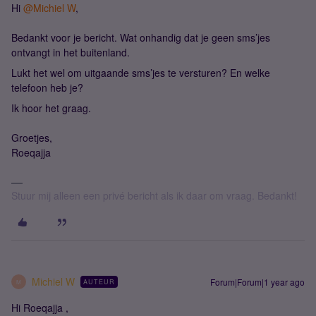
Hi ​
@Michiel W
,
Bedankt voor je bericht. Wat onhandig dat je geen sms’jes
ontvangt in het buitenland.
Lukt het wel om uitgaande sms’jes te versturen? En welke
telefoon heb je?
Ik hoor het graag.
Groetjes,
Roeqajja
Stuur mij alleen een privé bericht als ik daar om vraag. Bedankt!
Michiel W
Forum|Forum|1 year ago
AUTEUR
M
Hi Roeqajja ,