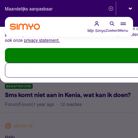
Selecteer
Maandelijks aanpasbaar
Betrouwbaar 5G
De cookies van Simyo
Wij gebruiken cookies op onze website. Met deze cookies zorgen wij 
cookies relevante advertenties te zien. Ook derde partijen plaatsen
Mijn Simyo
Zoeken
Menu
persoonlijke berichten of advertenties kunnen laten zien op en buit
ook onze
privacy statement.
Inloggen / Registreren
Buitenland
BEANTWOORD
Sms komt niet aan in Kenia, wat kan ik doen?
Forum|Forum|1 year ago
12 reacties
Michiel W
M
Hallo,