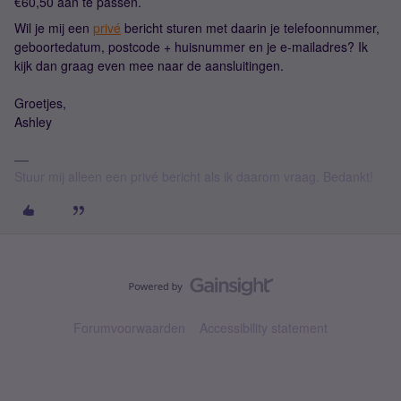
€60,50 aan te passen.
Wil je mij een
privé
bericht sturen met daarin je telefoonnummer,
geboortedatum, postcode + huisnummer en je e-mailadres? Ik
kijk dan graag even mee naar de aansluitingen.
Groetjes,
Ashley
Stuur mij alleen een privé bericht als ik daarom vraag. Bedankt!
Forumvoorwaarden
Accessibility statement