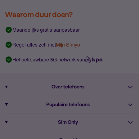
Waarom duur doen?
Maandelijks gratis aanpasbaar
Regel alles zelf met
Mijn Simyo
Het betrouwbare 5G-netwerk van
Over telefoons
Abonnement met telefoon
Populaire telefoons
Informatie over telefoons
Pixel 10
Sim Only
Alle telefoons
Pixel 9a
Sim Only