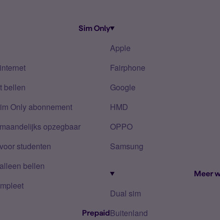
Sim Only
Apple
internet
Fairphone
 bellen
Google
Sim Only abonnement
HMD
 maandelijks opzegbaar
OPPO
voor studenten
Samsung
alleen bellen
Meer w
mpleet
Dual sim
Buitenland
Prepaid