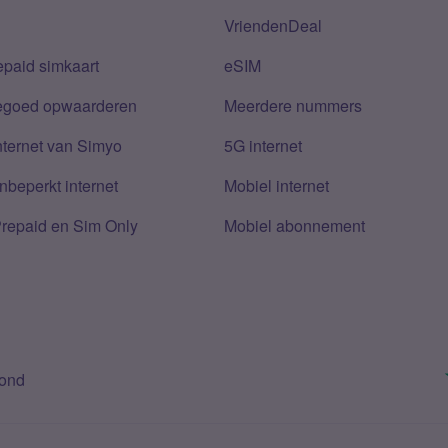
VriendenDeal
epaid simkaart
eSIM
tegoed opwaarderen
Meerdere nummers
nternet van Simyo
5G internet
nbeperkt internet
Mobiel internet
Prepaid en Sim Only
Mobiel abonnement
bond