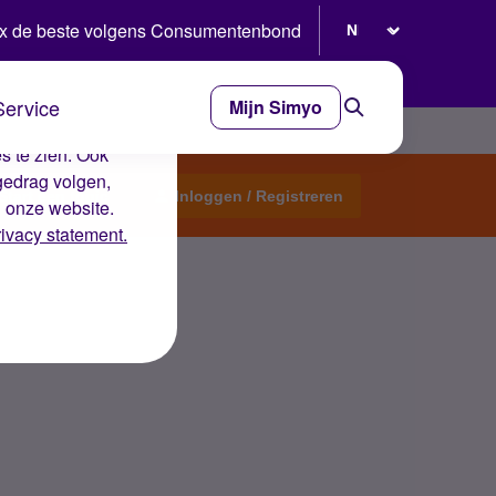
Selecteer taal
x de beste volgens Consumentenbond
Service
Mijn Simyo
e ervaring op de
s te zien. Ook
gedrag volgen,
Start een topic
Inloggen / Registreren
n onze website.
rivacy statement.