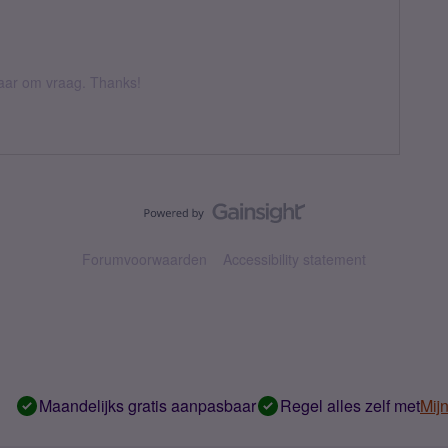
 daar om vraag. Thanks!
Forumvoorwaarden
Accessibility statement
Maandelijks gratis aanpasbaar
Regel alles zelf met
Mij