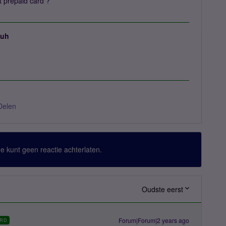
 prepaid card ?
juh
Delen
 Je kunt geen reactie achterlaten.
Oudste eerst
Forum|Forum|2 years ago
RD