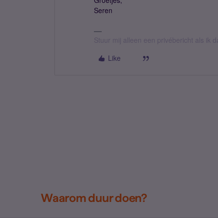
Groetjes,
Seren
Stuur mij alleen een privébericht als ik
Like
Waarom duur doen?