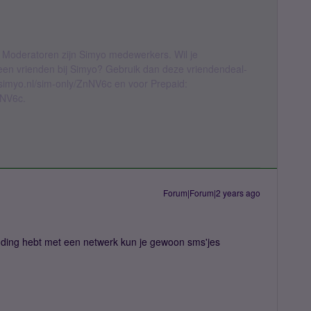
 Moderatoren zijn Simyo medewerkers. Wil je
geen vrienden bij Simyo? Gebruik dan deze vriendendeal-
l.simyo.nl/sim-only/ZnNV6c en voor Prepaid:
nNV6c.
Forum|Forum|2 years ago
inding hebt met een netwerk kun je gewoon sms'jes