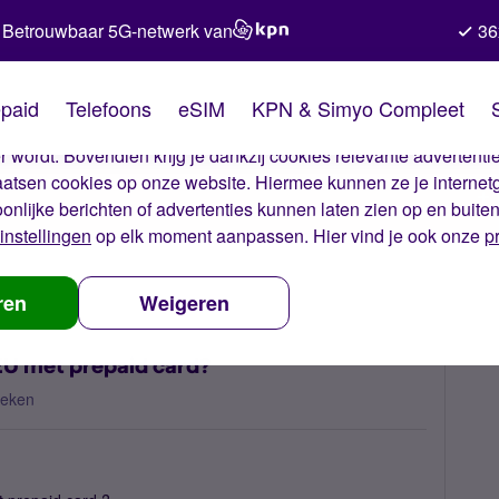
Betrouwbaar 5G-netwerk van
36
kies van Simyo
paid
Telefoons
eSIM
KPN & Simyo Compleet
okies op onze website. Met deze cookies zorgen wij ervoor dat j
 wordt. Bovendien krijg je dankzij cookies relevante advertentie
laatsen cookies op onze website. Hiermee kunnen ze je internet
oonlijke berichten of advertenties kunnen laten zien op en buite
instellingen
op elk moment aanpassen. Hier vind je ook onze
p
angen buiten de EU met prepaid card?
ren
Weigeren
EU met prepaid card?
keken