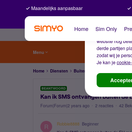
Maandelijks aanpasbaar
De coo
Home
Sim Only
Pre
Wij gebruiken co
website nog beter
derde partijen p
Menu
zodat wij je pers
Je kan je
cookie-
Home
Diensten
Buitenland
Kan ik SMS ontv
Accepte
BEANTWOORD
Kan ik SMS ontvangen buiten de 
Forum|Forum|2 years ago
2 reacties
42 Be
Robbie8888
Beginner
R