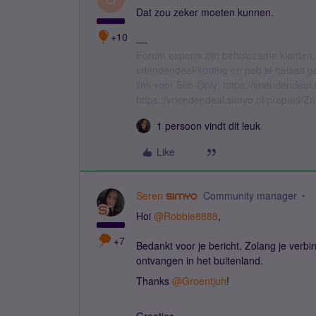
Dat zou zeker moeten kunnen.
+10
Forum experts zijn behulpzame klanten.
vriendendeal-korting en heb je helaas 
link voor Sim-Only: https://vriendendea
https://vriendendeal.simyo.nl/prepaid/Z
1 persoon vindt dit leuk
Like
Seren
Community manager
Hoi
@Robbie8888
,
+7
Bedankt voor je bericht. Zolang je verb
ontvangen in het buitenland.
Thanks
@Groentjuh
!