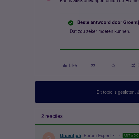
Kan ik SMS ontvangen buiten de EU met
Beste antwoord door
Groent
Dat zou zeker moeten kunnen.
Like
Dit topic is gesloten.
2 reacties
Groentjuh
Forum Expert
ANTWOO
G