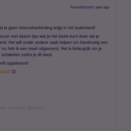
Forum|Forum|1 year ago
 je geen internetverbinding krijgt in het buitenland!
orum met daarin tips wat je het beste kunt doen als je
nland. Het wilt onder andere vaak helpen om handmatig een
r nu heb ik een reset uitgevoerd. Het is belangrijk om je
 schakelen zodra je dit leest.
eeft opgeleverd!
JanD
😊
k daar om vraag. Bedankt!