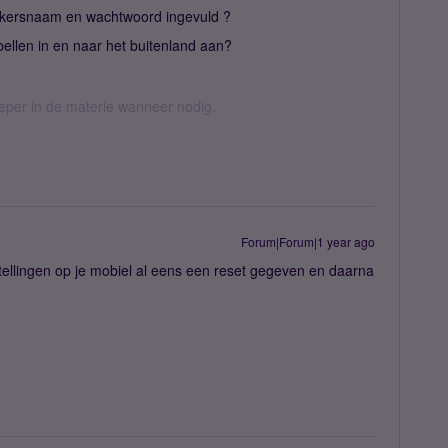
uikersnaam en wachtwoord ingevuld ?
 bellen in en naar het buitenland aan?
ieper in de materie wanneer nodig.
Forum|Forum|1 year ago
tellingen op je mobiel al eens een reset gegeven en daarna