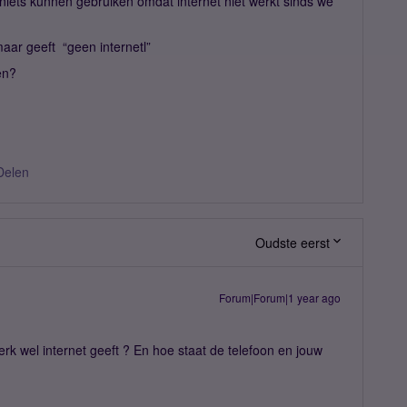
iets kunnen gebruiken omdat internet niet werkt sinds we
aar geeft “geen internetl”
en?
Delen
Oudste eerst
Forum|Forum|1 year ago
rk wel internet geeft ? En hoe staat de telefoon en jouw