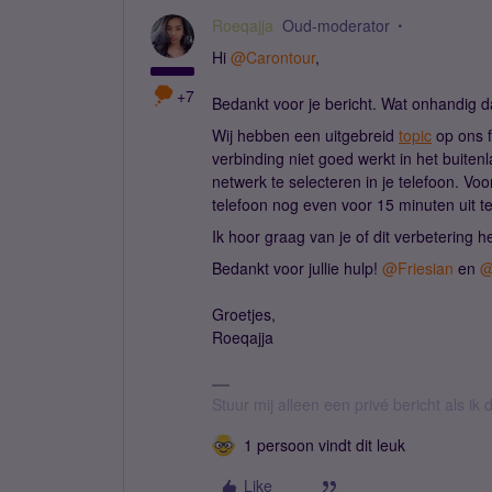
Roeqajja
Oud-moderator
Hi ​
@Carontour
,
+7
Bedankt voor je bericht. Wat onhandig dat
Wij hebben een uitgebreid
topic
op ons f
verbinding niet goed werkt in het buite
netwerk te selecteren in je telefoon. Voo
telefoon nog even voor 15 minuten uit te
Ik hoor graag van je of dit verbetering h
Bedankt voor jullie hulp! ​
@Friesian
en ​
@
Groetjes,
Roeqajja
Stuur mij alleen een privé bericht als i
1 persoon vindt dit leuk
Like