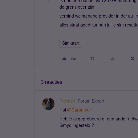
Ik heb een bundel van 30 GB maar nog n
de grens over zijn
verbind welmenend provider in de/ au m
alles staat goed kunnen jullie sim resett
Simkaart
Like
3 reacties
Friesian
Forum Expert
Hoi ​
@Carontour
Heb je al geprobeerd of een ander netwe
Simyo ingesteld ?