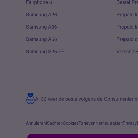
Fairphone 6
Bestel Pr
Samsung A26
Prepaid 
Samsung A36
Prepaid i
Samsung A56
Prepaid o
Samsung S25 FE
Verschil 
Al 36 keer de beste volgens de Consumenten
Annuleren
Klachten
Cookies
Tarieven
Netneutraliteit
Privacy