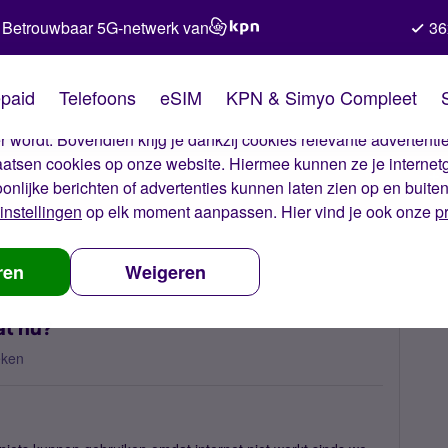
Betrouwbaar 5G-netwerk van
36
kies van Simyo
paid
Telefoons
eSIM
KPN & Simyo Compleet
okies op onze website. Met deze cookies zorgen wij ervoor dat j
 wordt. Bovendien krijg je dankzij cookies relevante advertentie
laatsen cookies op onze website. Hiermee kunnen ze je internet
oonlijke berichten of advertenties kunnen laten zien op en buite
instellingen
op elk moment aanpassen. Hier vind je ook onze
p
and werkt niet, wat nu?
ren
Weigeren
at nu?
eken