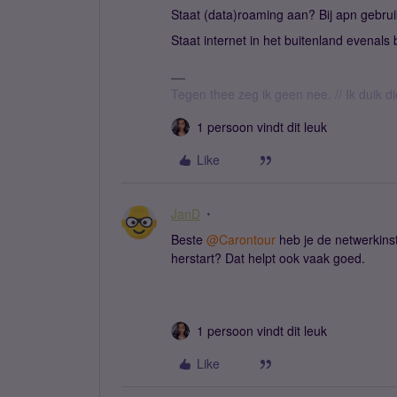
Staat (data)roaming aan? Bij apn gebr
Staat internet in het buitenland evenals
Tegen thee zeg ik geen nee. // Ik duik d
1 persoon vindt dit leuk
Like
JanD
Beste ​
@Carontour
heb je de netwerkins
herstart? Dat helpt ook vaak goed.
1 persoon vindt dit leuk
Like