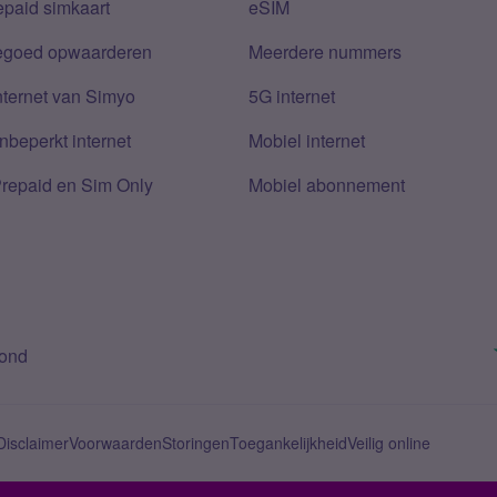
epaid simkaart
eSIM
tegoed opwaarderen
Meerdere nummers
nternet van Simyo
5G internet
nbeperkt internet
Mobiel internet
Prepaid en Sim Only
Mobiel abonnement
bond
Disclaimer
Voorwaarden
Storingen
Toegankelijkheid
Veilig online