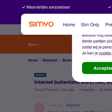
Maandelijks aanpasbaar
De coo
Home
Sim Only
Pre
Wij gebruiken co
website nog beter
derde partijen p
Menu
zodat wij je pers
Je kan je
cookie-
Home
Diensten
Buitenland
Internet buitenl
Accepte
VRAAG
Internet buitenland werkt niet, w
Forum|Forum|1 year ago
3 reacties
46 Bek
Carontour
Beginner
C