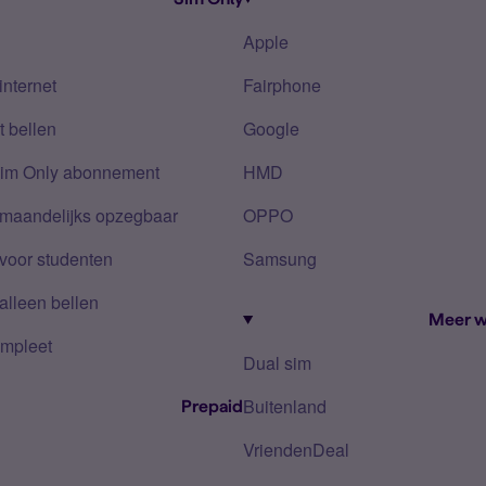
Apple
internet
Fairphone
 bellen
Google
Sim Only abonnement
HMD
 maandelijks opzegbaar
OPPO
voor studenten
Samsung
alleen bellen
Meer w
mpleet
Dual sim
Buitenland
Prepaid
VriendenDeal