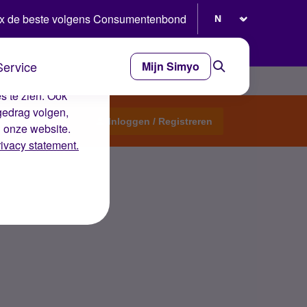
Selecteer taal
x de beste volgens Consumentenbond
Service
Mijn Simyo
e ervaring op de
s te zien. Ook
gedrag volgen,
Start een topic
Inloggen / Registreren
n onze website.
rivacy statement.