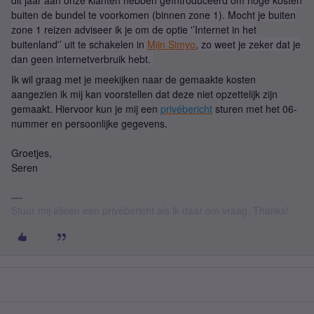
dit jaar aan onze klanten hebben geïntroduceerd om hoge kosten
buiten de bundel te voorkomen (binnen zone 1). Mocht je buiten
zone 1 reizen adviseer ik je om de optie '’Internet in het
buitenland'’ uit te schakelen in
Mijn Simyo
, zo weet je zeker dat je
dan geen internetverbruik hebt.
Ik wil graag met je meekijken naar de gemaakte kosten
aangezien ik mij kan voorstellen dat deze niet opzettelijk zijn
gemaakt. Hiervoor kun je mij een
privébericht
sturen met het 06-
nummer en persoonlijke gegevens.
Groetjes,
Seren
Stuur mij alleen een privébericht als ik daar om vraag. Thanks!