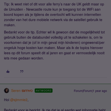
Tip: Ik weet niet of dit voor alle ferry’s naar de UK geldt maar op
de IJmuiden - Newcastle route kun je toegang tot de WiFi aan
boord kopen als je tijdens de overtocht wilt kunnen internetten
zonder van het dure mobiele netwerk via de satelliet gebruik te
maken.
Bedankt voor de tip. Echter wil ik gewoon dat de mogelijkheid tot
gebruik buiten de databundel volledig uit te schakelen is, om te
voorkomen dat je (of in mijn geval mijn kinderen) ongewenst/per
ongeluk hoge kosten kan maken. Maar als ik de topics hierover
lees op dit forum speelt dit al jaren en gaat er vermoedelijk nooit
iets mee gedaan worden.
Seren
Forum|Forum|1 year ago
ANTWOORD
Hoi ​
@sjimmie2
,
Bedankt voor je bericht. Ik zie dat je al aardig wat informatie hebt