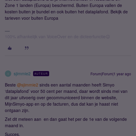
Zone 1 landen (Europa) beschermd. Buiten Europa vallen de
kosten buiten je bundel en ook buiten het dataplafond. Bekijk de
tarieven voor buiten Europa
100% afhankelijk van VoiceOver en de dicteerfunctie😉
sjimmie2
Forum|Forum|1 year ago
AUTEUR
S
Beste ​
@sjimmie2
sinds een aantal maanden heeft Simyo
‘dataplafond’ voor 50 cent per maand, daar wordt sinds mei van
dit jaar uitvoerig over gecommuniceerd binnen de website,
MijnSimyo-app en op de facturen, dus dat kan je haast niet
ontgaan zijn.
Zet dit meteen aan en dan gaat het per de 1e van de volgende
maand in.
Succes.