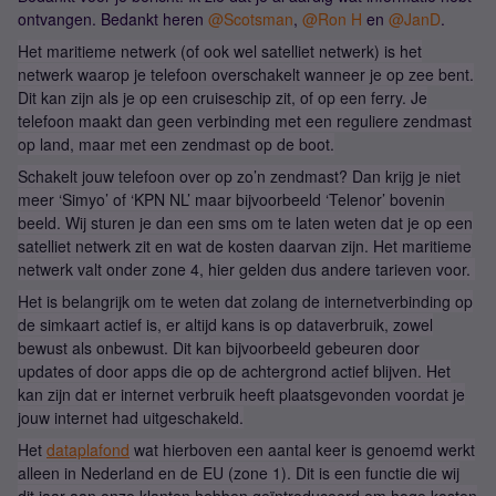
ontvangen. Bedankt heren ​
@Scotsman
, ​
@Ron H
en ​
@JanD
.
Het maritieme netwerk (of ook wel satelliet netwerk) is het
netwerk waarop je telefoon overschakelt wanneer je op zee bent.
Dit kan zijn als je op een cruiseschip zit, of op een ferry. Je
telefoon maakt dan geen verbinding met een reguliere zendmast
op land, maar met een zendmast op de boot.
Schakelt jouw telefoon over op zo’n zendmast? Dan krijg je niet
meer ‘Simyo’ of ‘KPN NL’ maar bijvoorbeeld ‘Telenor’ bovenin
beeld. Wij sturen je dan een sms om te laten weten dat je op een
satelliet netwerk zit en wat de kosten daarvan zijn. Het maritieme
netwerk valt onder zone 4, hier gelden dus andere tarieven voor.
Het is belangrijk om te weten dat zolang de internetverbinding op
de simkaart actief is, er altijd kans is op dataverbruik, zowel
bewust als onbewust. Dit kan bijvoorbeeld gebeuren door
updates of door apps die op de achtergrond actief blijven. Het
kan zijn dat er internet verbruik heeft plaatsgevonden voordat je
jouw internet had uitgeschakeld.
Het
dataplafond
wat hierboven een aantal keer is genoemd werkt
alleen in Nederland en de EU (zone 1). Dit is een functie die wij