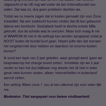
uitgezocht of de UK nog wel onder de bel-/internetbundel zou
vallen. Dat was zo, dus geen probleem dachten we.
Totdat we nu ineens zagen dat er kosten gemaakt zijn voor Zone
4/satelliet. Na een zoektocht kunnen vinden dat dit kan gebeuren
tijdens een boottocht. Godzijdank heeft ie slechts enkele MBs
gebruikt, dus de schade was te overzien. Maar toch vraag ik me
af WAAROM dit niet in de settings kan worden aangepast zodat je
NOOIT buiten de bundel kunt gaan. Hopen jullie dan dat mensen
het vergeten/niet door hebben en daardoor tot enorme kosten
komen?
Ik vond een topic van 2 jaar geleden, waar gezegd werd ‘gaan we
bespreken/op het change board zetten’. Inmiddels zijn we 2 jaar
verder en kan het dus blijkbaar nog steeds niet (ik heb in ieder
geval niets kunnen vinden, alleen ‘internet/bellen in buitenland’
aan/uit zetten.
Een setting ‘Alleen zone 1’ zou al een uitkomst zijn voor velen lijkt
me.
Moderator: Titel aangepast voor betere vindbaarheid.