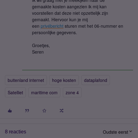
Ik wil graag met je meekijken naar de
gemaakte kosten aangezien ik mij kan
voorstellen dat deze niet opzettelijk zijn
gemaakt. Hiervoor kun je mij
een
privébericht
sturen met het 06-nummer en
persoonlijke gegevens.
Groetjes,
Seren
buitenland internet
hoge kosten
dataplafond
Satelliet
maritime com
zone 4
Oudste eerst
8 reacties