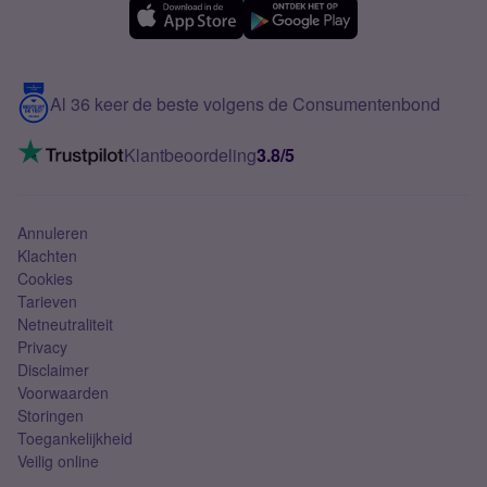
Samsung A56
Over Simyo
Samsung
Meerdere nummers
Samsung S25 FE
Blog
5G internet
Contact
Al 36 keer de beste volgens de Consumentenbond
Mobiel internet
VoLTE 4G bellen
Klantbeoordeling
3.8/5
Mobiel abonnement
Simkaart
Annuleren
Klachten
Cookies
Tarieven
Netneutraliteit
Privacy
Disclaimer
Voorwaarden
Storingen
Toegankelijkheid
Veilig online