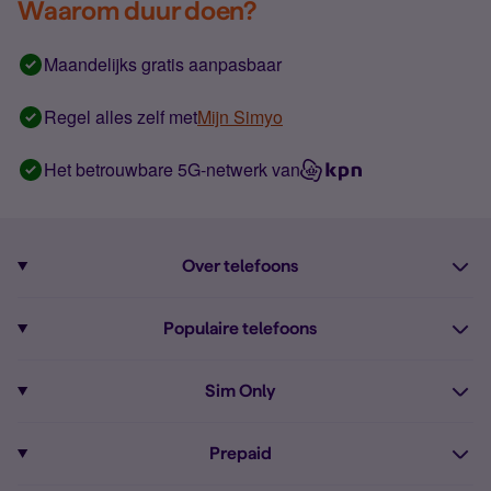
Waarom duur doen?
Maandelijks gratis aanpasbaar
Regel alles zelf met
Mijn Simyo
Het betrouwbare 5G-netwerk van
Over telefoons
Abonnement met telefoon
Populaire telefoons
Informatie over telefoons
Pixel 10
Sim Only
Alle telefoons
Pixel 9a
Sim Only
Prepaid
iPhone 16
Sim Only internet