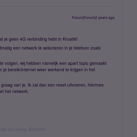
Forum|Forum|2 years ago
t je geen 4G verbinding hebt in Kroatië!
atig een netwerk te selecteren in je telefoon zoals
te volgen, wij hebben namelijk een apart topic gemaakt
 je bereik/internet weer werkend te krijgen in het
t graag van je. Ik zal dan een reset uitvoeren, hiermee
et het netwerk.
k daar om vraag. Bedankt!