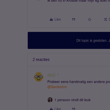
Ik ben nu in Kroatië maar mijn 4g doet 
Like
Dit topic is gesloten.
2 reacties
JanD
Probeer eens handmatig een andere prov
@Sambohm
1 persoon vindt dit leuk
Like