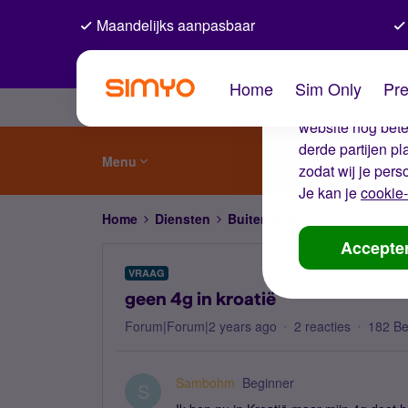
Maandelijks aanpasbaar
De coo
Home
Sim Only
Pre
Wij gebruiken co
website nog beter
derde partijen p
Menu
zodat wij je pers
Je kan je
cookie-
Home
Diensten
Buitenland
geen 4g in kroat
Accepte
VRAAG
geen 4g in kroatië
Forum|Forum|2 years ago
2 reacties
182 B
Sambohm
Beginner
S