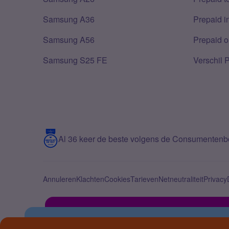
Samsung A36
Prepaid i
Samsung A56
Prepaid o
Samsung S25 FE
Verschil 
Al 36 keer de beste volgens de Consumenten
Annuleren
Klachten
Cookies
Tarieven
Netneutraliteit
Privacy