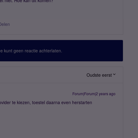
het niet. Hoe kan dit komen?
Delen
 Je kunt geen reactie achterlaten.
Oudste eerst
Forum|Forum|2 years ago
ider te kiezen, toestel daarna even herstarten