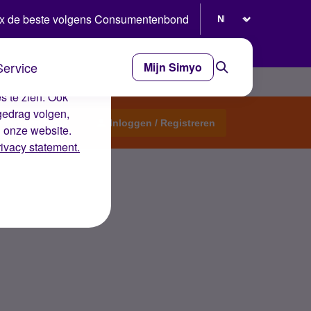
Selecteer taal
x de beste volgens Consumentenbond
Service
Mijn Simyo
e ervaring op de
s te zien. Ook
gedrag volgen,
Start een topic
Inloggen / Registreren
n onze website.
rivacy statement.