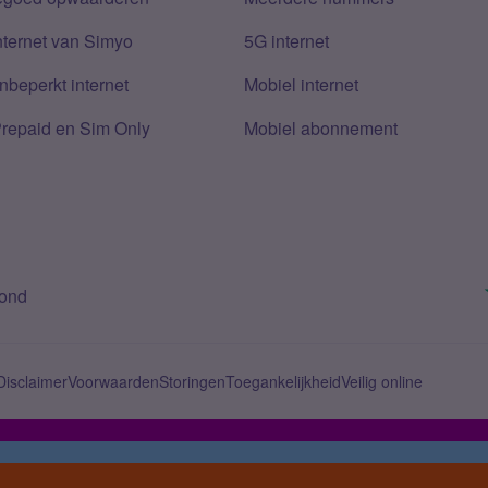
nternet van Simyo
5G internet
nbeperkt internet
Mobiel internet
Prepaid en Sim Only
Mobiel abonnement
bond
Disclaimer
Voorwaarden
Storingen
Toegankelijkheid
Veilig online