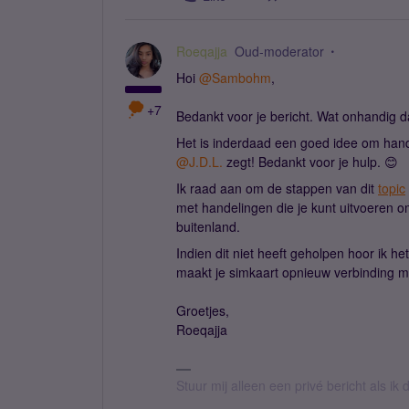
Roeqajja
Oud-moderator
Hoi
@Sambohm
,
+7
Bedankt voor je bericht. Wat onhandig da
Het is inderdaad een goed idee om handm
@J.D.L.
zegt! Bedankt voor je hulp. 😊
Ik raad aan om de stappen van dit
topic
met handelingen die je kunt uitvoeren om
buitenland.
Indien dit niet heeft geholpen hoor ik he
maakt je simkaart opnieuw verbinding m
Groetjes,
Roeqajja
Stuur mij alleen een privé bericht als i