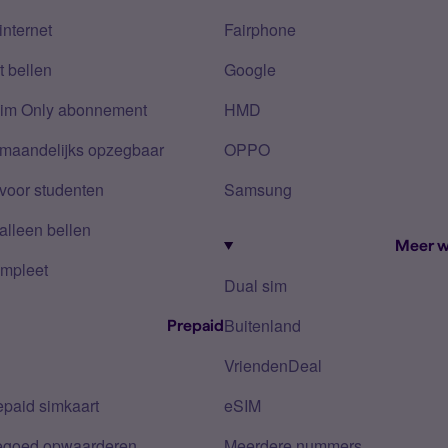
internet
Fairphone
 bellen
Google
Sim Only abonnement
HMD
 maandelijks opzegbaar
OPPO
voor studenten
Samsung
alleen bellen
Meer w
mpleet
Dual sim
Buitenland
Prepaid
VriendenDeal
epaid simkaart
eSIM
tegoed opwaarderen
Meerdere nummers