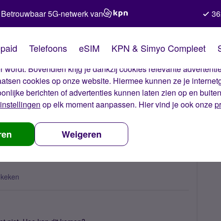
Betrouwbaar 5G-netwerk van
36
kies van Simyo
paid
Telefoons
eSIM
KPN & Simyo Compleet
okies op onze website. Met deze cookies zorgen wij ervoor dat j
 wordt. Bovendien krijg je dankzij cookies relevante advertentie
laatsen cookies op onze website. Hiermee kunnen ze je internet
oonlijke berichten of advertenties kunnen laten zien op en buite
instellingen
op elk moment aanpassen. Hier vind je ook onze
p
ië
ren
Weigeren
ekeken