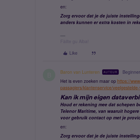
en:
Zorg ervoor dat je de juiste instellin
anders kunnen er extra kosten in rek
Fàilte gu Alba!
Like
Baron van Lunteren
Beginne
AUTEUR
B
Het is even zoeken maar op
https://www
passagiers/klantenservice/veelgestelde
Kan ik mijn eigen dataverb
Houd er rekening mee dat schepen be
Telenor Maritime, van waaruit hogere
voor gebruik contact op met je provid
en:
Zorg ervoor dat je de juiste instellin