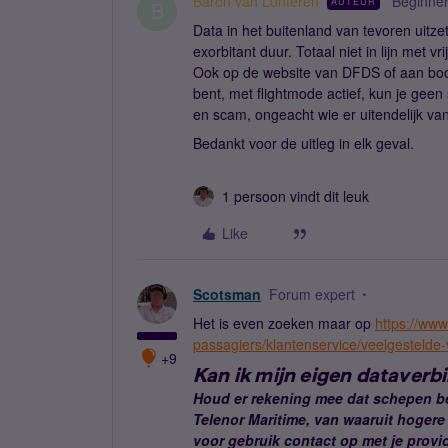
Baron van Lunteren
Beginne
AUTEUR
B
Data in het buitenland van tevoren uitze
exorbitant duur. Totaal niet in lijn met
Ook op de website van DFDS of aan boor
bent, met flightmode actief, kun je geen
en scam, ongeacht wie er uitendelijk van
Bedankt voor de uitleg in elk geval.
1 persoon vindt dit leuk
Like
Scotsman
Forum expert
Het is even zoeken maar op
https://www
passagiers/klantenservice/veelgestelde
+9
Kan ik mijn eigen dataverb
Houd er rekening mee dat schepen be
Telenor Maritime, van waaruit hogere
voor gebruik contact op met je provid