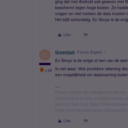
ging dat met Android ook gewoon met fl
beschermt tegen hoge kosten. Ze hadde
vragen en niet meteen de data moeten 
Het blijft schandalig. En Simyo is de en
Like
Groentjuh
Forum Expert
G
En Simyo is de enige of een van de wein
Is niet waar. Vele providers rekening di
+10
een mogelijkheid om dataroaming buiten 
Forum experts zijn behulpzame klanten.
vriendendeal-korting en heb je helaas 
link voor Sim-Only: https://vriendendea
https://vriendendeal.simyo.nl/prepaid/Z
Like