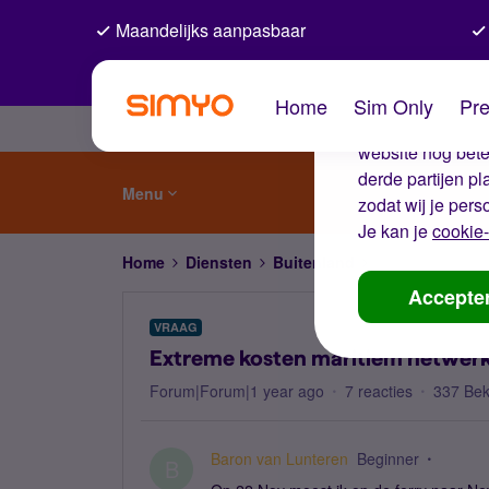
Maandelijks aanpasbaar
De coo
Home
Sim Only
Pre
Wij gebruiken co
website nog beter
derde partijen p
Menu
zodat wij je pers
Je kan je
cookie-
Home
Diensten
Buitenland
Extreme kosten 
Accepte
VRAAG
Extreme kosten maritiem netwerk 
Forum|Forum|1 year ago
7 reacties
337 Be
Baron van Lunteren
Beginner
B