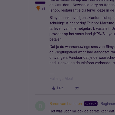
de IJmuiden - Newcastle ferry en tijdens
+9
(shop, restaurant e.d.) terwijl deze in d
Simyo maakt overigens klanten niet op 
schuldige is het bedrijf Telenor Maritim
tarieven van internetgebruik vaststelt.
provider op het vaste land (KPN/Simyo in 
betalen.
Dat je de waarschuwings sms van Simyo pa
de vliegtuigstand weer had aangezet, w
ontvangen. Vandaar dat je de waarschu
had uitgezet en de telefoon verbonden
Fàilte gu Alba!
Like
Baron van Lunteren
Beginne
AUTEUR
B
Het was voor mij ook de eerste keer dat 