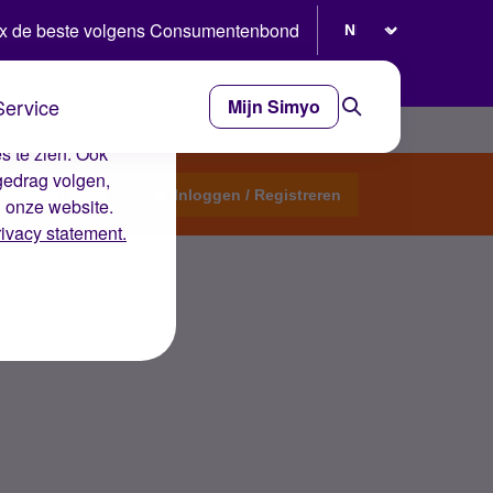
Selecteer taal
x de beste volgens Consumentenbond
Service
Mijn Simyo
e ervaring op de
s te zien. Ook
gedrag volgen,
Start een topic
Inloggen / Registreren
n onze website.
rivacy statement.