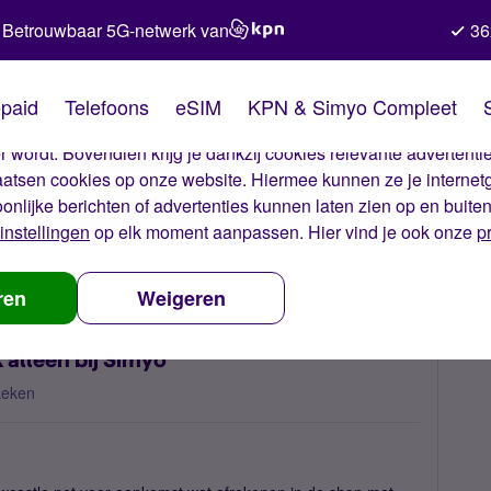
Betrouwbaar 5G-netwerk van
36
kies van Simyo
paid
Telefoons
eSIM
KPN & Simyo Compleet
okies op onze website. Met deze cookies zorgen wij ervoor dat j
 wordt. Bovendien krijg je dankzij cookies relevante advertentie
laatsen cookies op onze website. Hiermee kunnen ze je internet
oonlijke berichten of advertenties kunnen laten zien op en buite
instellingen
op elk moment aanpassen. Hier vind je ook onze
p
maritiem netwerk alleen bij Simyo
ren
Weigeren
alleen bij Simyo
keken