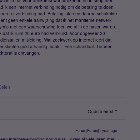
wcastle net voor aankomst wat afrekenen in de shop met
 ik een internet verbinding nodig om de betaling te doen.
k een h+ verbinding had. Betaling lukte en daarna schakelde
ment geen enkele aanwijzing dat ik het maritieme netwerk
Symio met een waarschuwing toen we al in de haven waren.
 dat ik ruim 20 euro had verbruikt. Voor ongeveer 20
diefstal en misleiding. Wat zoekwerk op internet leert dat
er klanten geld afhandig maakt. Een schandaal. Temeer
hteraf is ontvangen.
Delen
Oudste eerst
Forum|Forum|1 year ago
een internetverbinding nodig was. Ik reis al vele jaren met