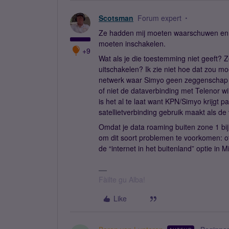
Scotsman
Forum expert
Ze hadden mij moeten waarschuwen en e
moeten inschakelen.
+9
Wat als je die toestemming niet geeft?
uitschakelen? Ik zie niet hoe dat zou m
netwerk waar Simyo geen zeggenschap ov
of niet de dataverbinding met Telenor 
is het al te laat want KPN/Simyo krijgt 
satellietverbinding gebruik maakt als de 
Omdat je data roaming buiten zone 1 bij 
om dit soort problemen te voorkomen: of
de “internet in het buitenland” optie in M
Fàilte gu Alba!
Like