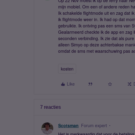
Op 22 Nov moest ik op de ferry naar Ne
mijn mobiel. Om een of andere reden had
Ik schakelde flightmode uit en zag dat i
ik flightmode weer in. Ik had op dat mo
gebruikte. Ik ontving pas een sms van 
Gealarmeerd checkte ik de app en zag ik
seconden verbinding. Ik zie dat als pure 
alleen Simyo op deze achterbakse mani
omdat de sms met waarschuwing pas ac
kosten
Like
7 reacties
Scotsman
Forum expert
Het is merkwaardig dat voor de betaling 