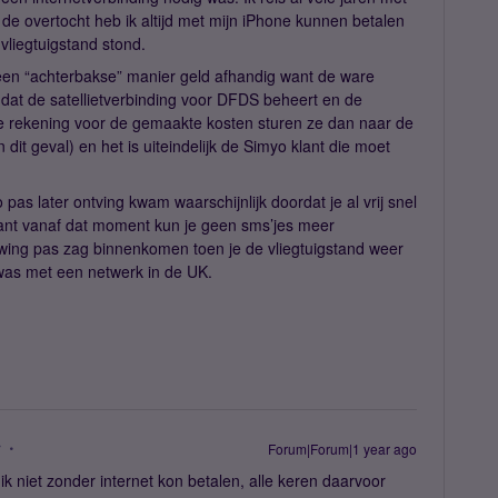
 de overtocht heb ik altijd met mijn iPhone kunnen betalen
e vliegtuigstand stond.
een “achterbakse” manier geld afhandig want de ware
e dat de satellietverbinding voor DFDS beheert en de
 De rekening voor de gemaakte kosten sturen ze dan naar de
dit geval) en het is uiteindelijk de Simyo klant die moet
s later ontving kwam waarschijnlijk doordat je al vrij snel
ant vanaf dat moment kun je geen sms’jes meer
wing pas zag binnenkomen toen je de vliegtuigstand weer
 was met een netwerk in de UK.
r
Forum|Forum|1 year ago
ik niet zonder internet kon betalen, alle keren daarvoor