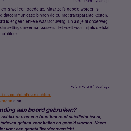
r
Forum|Forum|1 year ago
tten is wel een goede tip. Maar zelfs gebeld worden is
 vrije datcommunicatie binnen de eu met transparante kosten.
d is er geen enkele waarschuwing. En als je al onderweg
 sim settings meer aanpassen. Het voelt voor mij als diefstal
 profiteert.
Forum|Forum|1 year ago
.dfds.com/nl-nl/overtochten-
-vragen
staat
inding aan boord gebruiken?
schikken over een functionerend satellietnetwerk,
 tarieven gelden voor bellen en gebeld worden. Neem
er voor een gedetailleerder overzicht.