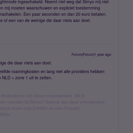
ightmode ingeschakeld. Neemt niet weg dat Simyo mij niet
n mij moeten waarschuwen en expliciet toestemming
inschakelen. Een paar seconden en dan 20 euro betalen.
ige of een van de weinige die daar niets aan doet.
Forum|Forum|1 year ago
ige die daar niets aan doet.
ezelfde roamingkosten en lang niet alle providers hebben
NLD + zone 1 uit te zetten.
 Moderatoren zijn Simyo medewerkers. Wil je
geen vrienden bij Simyo? Gebruik dan deze vriendendeal-
l.simyo.nl/sim-only/ZnNV6c en voor Prepaid:
nNV6c.