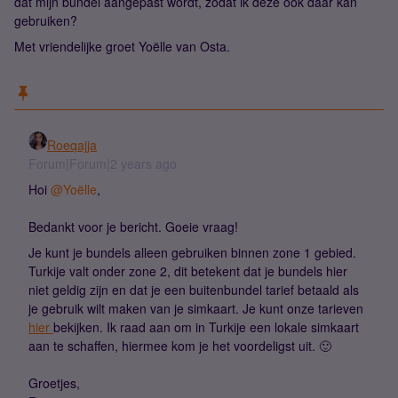
dat mijn bundel aangepast wordt, zodat ik deze ook daar kan
gebruiken?
Met vriendelijke groet Yoëlle van Osta.
Roeqajja
Forum|Forum|2 years ago
Hoi
@Yoëlle
,
Bedankt voor je bericht. Goeie vraag!
Je kunt je bundels alleen gebruiken binnen zone 1 gebied.
Turkije valt onder zone 2, dit betekent dat je bundels hier
niet geldig zijn en dat je een buitenbundel tarief betaald als
je gebruik wilt maken van je simkaart. Je kunt onze tarieven
hier
bekijken. Ik raad aan om in Turkije een lokale simkaart
aan te schaffen, hiermee kom je het voordeligst uit. 🙂
Groetjes,