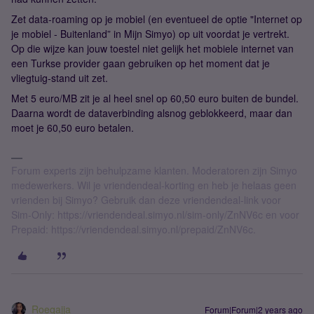
Zet data-roaming op je mobiel (en eventueel de optie "Internet op
je mobiel - Buitenland” in Mijn Simyo) op uit voordat je vertrekt.
Op die wijze kan jouw toestel niet gelijk het mobiele internet van
een Turkse provider gaan gebruiken op het moment dat je
vliegtuig-stand uit zet.
Met 5 euro/MB zit je al heel snel op 60,50 euro buiten de bundel.
Daarna wordt de dataverbinding alsnog geblokkeerd, maar dan
moet je 60,50 euro betalen.
Forum experts zijn behulpzame klanten. Moderatoren zijn Simyo
medewerkers. Wil je vriendendeal-korting en heb je helaas geen
vrienden bij Simyo? Gebruik dan deze vriendendeal-link voor
Sim-Only: https://vriendendeal.simyo.nl/sim-only/ZnNV6c en voor
Prepaid: https://vriendendeal.simyo.nl/prepaid/ZnNV6c.
Roeqajja
Forum|Forum|2 years ago