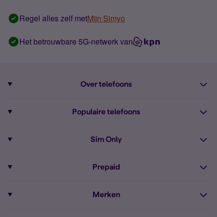
Regel alles zelf met
Mijn Simyo
Het betrouwbare 5G-netwerk van
Over telefoons
Abonnement met telefoon
Populaire telefoons
Informatie over telefoons
Pixel 10
Sim Only
Alle telefoons
Pixel 9a
Sim Only
Prepaid
iPhone 16
Sim Only internet
Prepaid
iPhone 16e
Merken
Onbeperkt bellen
Bestel Prepaid simkaart
iPhone 15
Apple
Zakelijk Sim Only abonnement