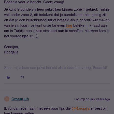
Bedankt voor je bericht. Goeie vraag!
Je kunt je bundels alleen gebruiken binnen zone 1 gebied. Turkije
valt onder zone 2, dit betekent dat je bundels hier niet geldig zijn
en dat je een buitenbundel tarief betaald als je gebruik wilt maken
van je simkaart. Je kunt onze tarieven
hier
bekijken. Ik raad aan
om in Turkije een lokale simkaart aan te schaffen, hiermee kom je
het voordeligst uit. 🙂
Groetjes,
Roeqajja
Stuur mij alleen een privé bericht als ik daar om vraag. Bedankt!
Groentjuh
Forum|Forum|2 years ago
G
Ik vul dan even aan met een paar tips die
@Roeqajja
er best bij
had kunnen zetten.