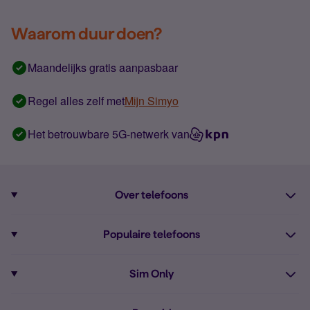
Waarom duur doen?
Maandelijks gratis aanpasbaar
Regel alles zelf met
Mijn Simyo
Het betrouwbare 5G-netwerk van
Over telefoons
Abonnement met telefoon
Populaire telefoons
Informatie over telefoons
Pixel 10
Sim Only
Alle telefoons
Pixel 9a
Sim Only