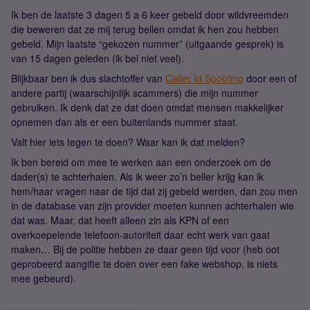
Ik ben de laatste 3 dagen 5 a 6 keer gebeld door wildvreemden
die beweren dat ze mij terug bellen omdat ik hen zou hebben
gebeld. Mijn laatste “gekozen nummer” (uitgaande gesprek) is
van 15 dagen geleden (ik bel niet veel).
Blijkbaar ben ik dus slachtoffer van
Caller Id Spoofing
door een of
andere partij (waarschijnlijk scammers) die mijn nummer
gebruiken. Ik denk dat ze dat doen omdat mensen makkelijker
opnemen dan als er een buitenlands nummer staat.
Valt hier iets tegen te doen? Waar kan ik dat melden?
Ik ben bereid om mee te werken aan een onderzoek om de
dader(s) te achterhalen. Als ik weer zo’n beller krijg kan ik
hem/haar vragen naar de tijd dat zij gebeld werden, dan zou men
in de database van zijn provider moeten kunnen achterhalen wie
dat was. Maar, dat heeft alleen zin als KPN of een
overkoepelende telefoon-autoriteit daar echt werk van gaat
maken… Bij de politie hebben ze daar geen tijd voor (heb oot
geprobeerd aangifte te doen over een fake webshop, is niets
mee gebeurd).