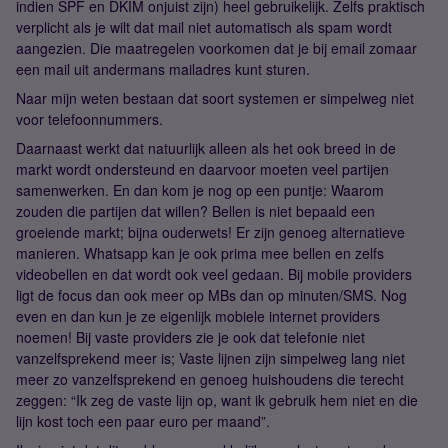
indien SPF en DKIM onjuist zijn) heel gebruikelijk. Zelfs praktisch
verplicht als je wilt dat mail niet automatisch als spam wordt
aangezien. Die maatregelen voorkomen dat je bij email zomaar
een mail uit andermans mailadres kunt sturen.
Naar mijn weten bestaan dat soort systemen er simpelweg niet
voor telefoonnummers.
Daarnaast werkt dat natuurlijk alleen als het ook breed in de
markt wordt ondersteund en daarvoor moeten veel partijen
samenwerken. En dan kom je nog op een puntje: Waarom
zouden die partijen dat willen? Bellen is niet bepaald een
groeiende markt; bijna ouderwets! Er zijn genoeg alternatieve
manieren. Whatsapp kan je ook prima mee bellen en zelfs
videobellen en dat wordt ook veel gedaan. Bij mobile providers
ligt de focus dan ook meer op MBs dan op minuten/SMS. Nog
even en dan kun je ze eigenlijk mobiele internet providers
noemen! Bij vaste providers zie je ook dat telefonie niet
vanzelfsprekend meer is; Vaste lijnen zijn simpelweg lang niet
meer zo vanzelfsprekend en genoeg huishoudens die terecht
zeggen: “Ik zeg de vaste lijn op, want ik gebruik hem niet en die
lijn kost toch een paar euro per maand”.