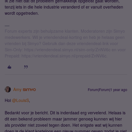
Ik zie niet dat dit probleem gemakkelijk opgelost gaat worden,
tenzij iets in die hele industrie veranderd of er vanuit overheden
wordt opgetreden.
Forum experts zijn behulpzame klanten. Moderatoren zijn Simyo
medewerkers. Wil je vriendendeal-korting en heb je helaas geen
vrienden bij Simyo? Gebruik dan deze vriendendeal-link voor
Sim-Only: https://vriendendeal.simyo.nl/sim-only/ZnNV6c en voor
Prepaid: https://vriendendeal.simyo.nl/prepaid/ZnNV6c.
Amy
Forum|Forum|1 year ago
Hoi
@LouisS
,
Bedankt voor je bericht. Dit is inderdaad erg vervelend. Helaas is
dit een bekend probleem maar jammer genoeg kunnen wij hier
als provider niet zoveel tegen doen. Het enigste wat wij kunnen
doen is de klant kosteloos een nieuw nummer geven zodat je niet