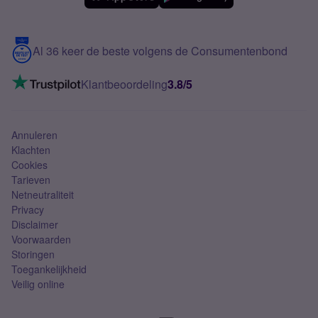
Meerdere nummers
Samsung S25 FE
Blog
5G internet
Contact
Al 36 keer de beste volgens de Consumentenbond
Mobiel internet
VoLTE 4G bellen
Klantbeoordeling
3.8/5
Mobiel abonnement
Simkaart
Annuleren
Klachten
Cookies
Tarieven
Netneutraliteit
Privacy
Disclaimer
Voorwaarden
Storingen
Toegankelijkheid
Veilig online