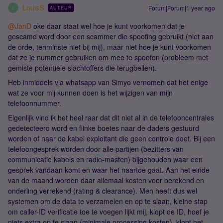
LouisS
Forum|Forum|1 year ago
AUTEUR
L
@JanD
oke daar staat wel hoe je kunt voorkomen dat je
gescamd word door een scammer die spoofing gebruikt (niet aan
de orde, tenminste niet bij mij), maar niet hoe je kunt voorkomen
dat ze je nummer gebruiken om mee te spoofen (probleem met
gemiste potentiële slachtoffers die terugbellen).
Heb inmiddels via whatsapp van Simyo vernomen dat het enige
wat ze voor mij kunnen doen is het wijzigen van mijn
telefoonnummer.
Eigenlijk vind ik het heel raar dat dit niet al in de telefooncentrales
gedetecteerd word en flinke boetes naar de daders gestuurd
worden of naar de kabel exploitant die geen controle doet. Bij een
telefoongesprek worden door alle partijen (bezitters van
communicatie kabels en radio-masten) bijgehouden waar een
gesprek vandaan komt en waar het naartoe gaat. Aan het einde
van de maand worden daar allemaal kosten voor berekend en
onderling verrekend (rating & clearance). Men heeft dus wel
systemen om de data te verzamelen en op te slaan, kleine stap
om caller-ID verificatie toe te voegen lijkt mij, klopt de ID, hoef je
niets extra op te slaan (minimale processing kosten), klopt het