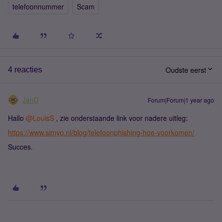
telefoonnummer
Scam
Oudste eerst
4 reacties
JanD
Forum|Forum|1 year ago
Hallo
@LouisS
, zie onderstaande link voor nadere uitleg:
https://www.simyo.nl/blog/telefoonphishing-hoe-voorkomen/
Succes.