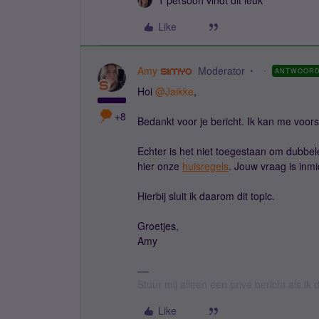
1 persoon vindt dit leuk
Like
Amy
Moderator
ANTWOOR
Hoi ​
@Jaikke
,
+8
Bedankt voor je bericht. Ik kan me voorst
Echter is het niet toegestaan om dubbel
hier onze
huisregels
. Jouw vraag is inm
Hierbij sluit ik daarom dit topic.
Groetjes,
Amy
Stuur mij alleen een privé bericht als i
Like