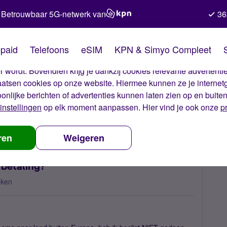
Betrouwbaar 5G-netwerk van
36
kies van Simyo
paid
Telefoons
eSIM
KPN & Simyo Compleet
okies op onze website. Met deze cookies zorgen wij ervoor dat j
 wordt. Bovendien krijg je dankzij cookies relevante advertentie
laatsen cookies op onze website. Hiermee kunnen ze je internet
oonlijke berichten of advertenties kunnen laten zien op en buite
instellingen
op elk moment aanpassen. Hier vind je ook onze
p
 nummerbehoud
Wat is de oorzaak van onterechte betaling?
ren
Weigeren
 betaling?
eken