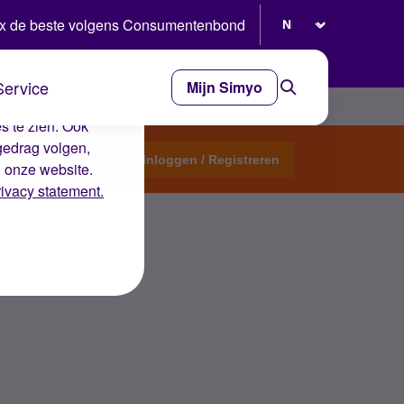
Selecteer taal
x de beste volgens Consumentenbond
Service
Mijn Simyo
e ervaring op de
s te zien. Ook
gedrag volgen,
Start een topic
Inloggen / Registreren
n onze website.
rivacy statement.