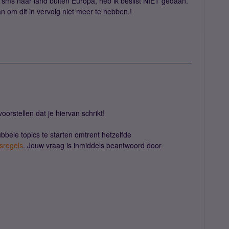
n sms naar land buiten Europa, heb ik beslist NIET gedaan.
om dit in vervolg niet meer te hebben.!
oorstellen dat je hiervan schrikt!
bbele topics te starten omtrent hetzelfde
sregels
. Jouw vraag is inmiddels beantwoord door