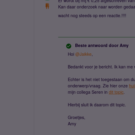
Er wordt bij mij € 0,25 afgeschreven va
Kan daar onderzoek naar worden gedaan 
wacht nog steeds op een reactie.!!!!
Beste antwoord door
Amy
Hoi ​
@Jaikke
,
Bedankt voor je bericht. Ik kan me v
Echter is het niet toegestaan om du
onderwerp/vraag. Zie hier onze
hui
mijn collega Seren in
dit topic
.
Hierbij sluit ik daarom dit topic.
Groetjes,
Amy