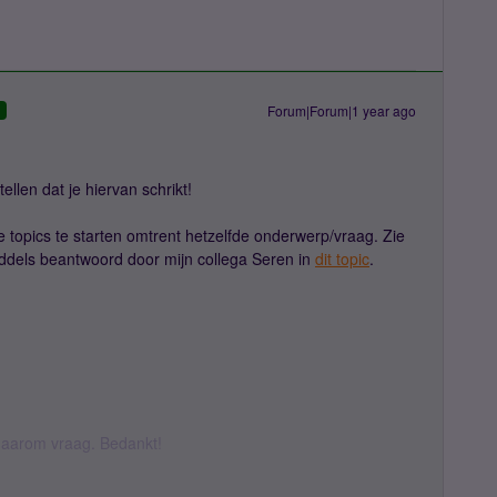
Forum|Forum|1 year ago
D
ellen dat je hiervan schrikt!
e topics te starten omtrent hetzelfde onderwerp/vraag. Zie
iddels beantwoord door mijn collega Seren in
dit topic
.
k daarom vraag. Bedankt!