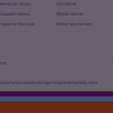
nternet van Simyo
5G internet
nbeperkt internet
Mobiel internet
Prepaid en Sim Only
Mobiel abonnement
bond
Disclaimer
Voorwaarden
Storingen
Toegankelijkheid
Veilig online