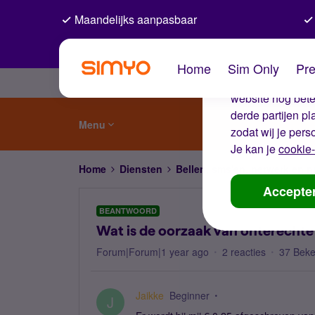
Maandelijks aanpasbaar
De coo
Home
Sim Only
Pre
Wij gebruiken co
website nog beter
derde partijen p
Menu
zodat wij je pers
Je kan je
cookie-
Home
Diensten
Bellen, sms'en, netwerk en
Accepte
BEANTWOORD
Wat is de oorzaak van onterechte
Forum|Forum|1 year ago
2 reacties
37 Bek
Jaikke
Beginner
J