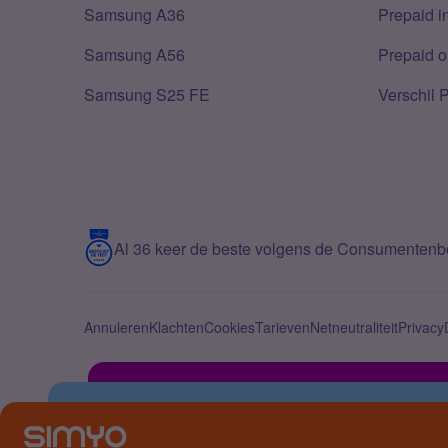
Samsung A36
Prepaid i
Samsung A56
Prepaid o
Samsung S25 FE
Verschil 
Al 36 keer de beste volgens de Consumenten
Annuleren
Klachten
Cookies
Tarieven
Netneutraliteit
Privacy