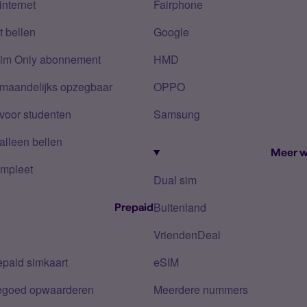
internet
Fairphone
 bellen
Google
Sim Only abonnement
HMD
 maandelijks opzegbaar
OPPO
voor studenten
Samsung
alleen bellen
Meer w
mpleet
Dual sim
Buitenland
Prepaid
VriendenDeal
epaid simkaart
eSIM
tegoed opwaarderen
Meerdere nummers