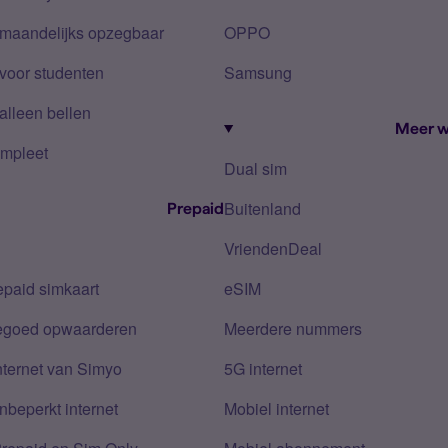
 maandelijks opzegbaar
OPPO
voor studenten
Samsung
alleen bellen
Meer w
mpleet
Dual sim
Buitenland
Prepaid
VriendenDeal
epaid simkaart
eSIM
tegoed opwaarderen
Meerdere nummers
nternet van Simyo
5G internet
nbeperkt internet
Mobiel internet