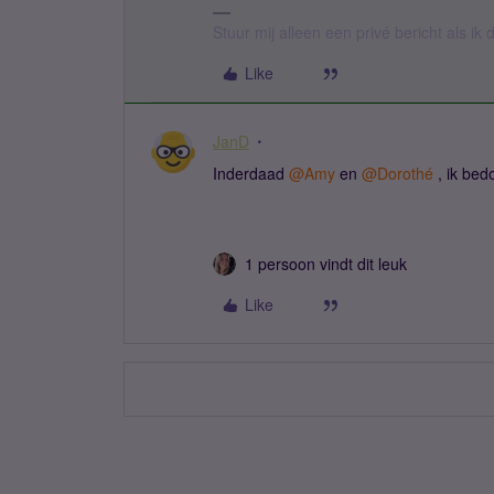
Stuur mij alleen een privé bericht als i
Like
JanD
Inderdaad ​
@Amy
en ​
@Dorothé
, ik bed
1 persoon vindt dit leuk
Like