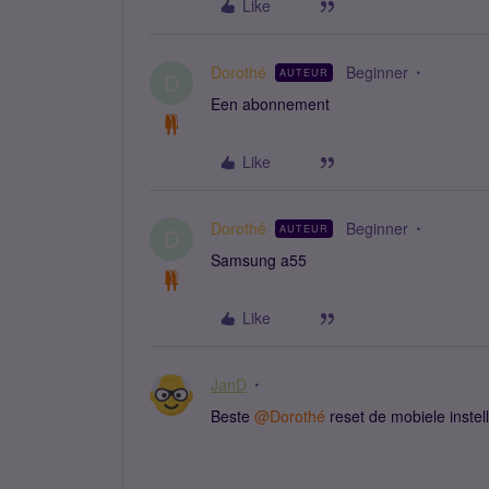
Like
Dorothé
Beginner
AUTEUR
D
Een abonnement
Like
Dorothé
Beginner
AUTEUR
D
Samsung a55
Like
JanD
Beste ​
@Dorothé
reset de mobiele instel