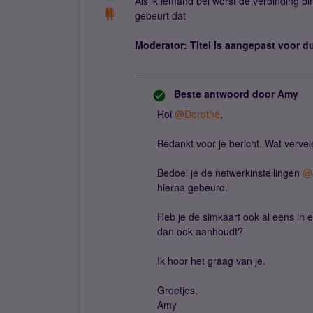
Als ik iemand bel worst de verbinding b
gebeurt dat
Moderator: Titel is aangepast voor d
Beste antwoord door
Amy
Hoi ​
@Dorothé
,
Bedankt voor je bericht. Wat verve
Bedoel je de netwerkinstellingen ​
@
hierna gebeurd.
Heb je de simkaart ook al eens in 
dan ook aanhoudt?
Ik hoor het graag van je.
Groetjes,
Amy