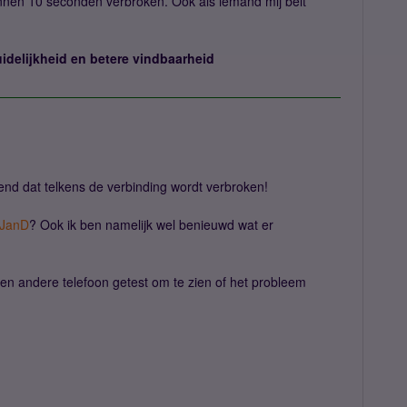
innen 10 seconden verbroken. Ook als iemand mij belt
uidelijkheid en betere vindbaarheid
lend dat telkens de verbinding wordt verbroken!
JanD
? Ook ik ben namelijk wel benieuwd wat er
een andere telefoon getest om te zien of het probleem