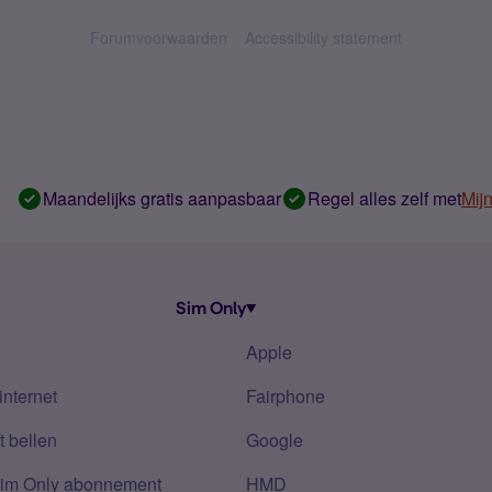
Forumvoorwaarden
Accessibility statement
Maandelijks gratis aanpasbaar
Regel alles zelf met
Mij
Sim Only
Apple
internet
Fairphone
 bellen
Google
Sim Only abonnement
HMD