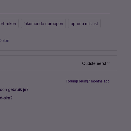
verbroken
inkomende oproepen
oproep mislukt
Delen
Oudste eerst
Forum|Forum|7 months ago
foon gebruik je?
id-sim?