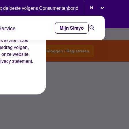
Selecteer taal
x de beste volgens Consumentenbond
Service
Mijn Simyo
e ervaring op de
s te zien. Ook
gedrag volgen,
Start een topic
Inloggen / Registreren
n onze website.
rivacy statement.
oken?