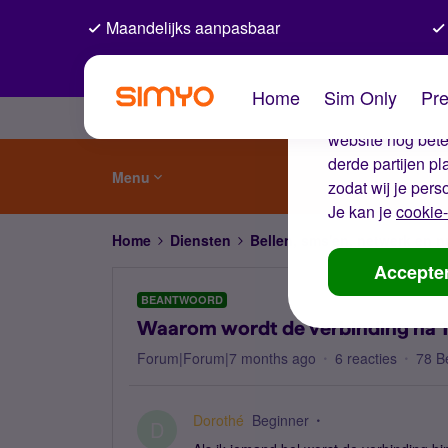
Maandelijks aanpasbaar
De coo
Home
Sim Only
Pre
Wij gebruiken co
website nog beter
derde partijen p
Menu
zodat wij je pers
Je kan je
cookie-
Home
Diensten
Bellen, sms'en, netwerk en
Accepte
BEANTWOORD
Waarom wordt de verbinding na 
Forum|Forum|7 months ago
6 reacties
78 B
Dorothé
Beginner
D