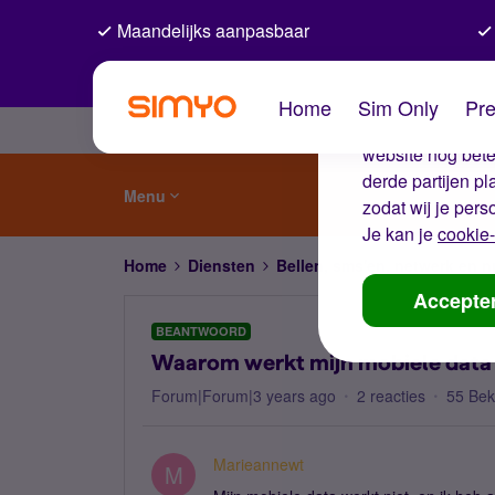
Maandelijks aanpasbaar
De coo
Home
Sim Only
Pre
Wij gebruiken co
website nog beter
derde partijen p
Menu
zodat wij je pers
Je kan je
cookie-
Home
Diensten
Bellen, sms'en, netwerk en
Accepte
BEANTWOORD
Waarom werkt mijn mobiele data 
Forum|Forum|3 years ago
2 reacties
55 Be
Marieannewt
M