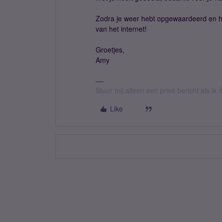
Zodra je weer hebt opgewaardeerd en he
van het internet!
Groetjes,
Amy
Stuur mij alleen een privé bericht als i
Like