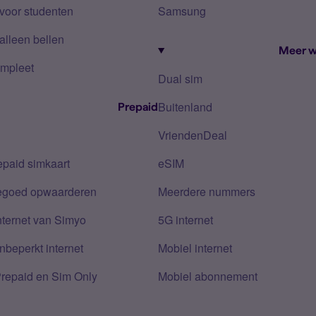
voor studenten
Samsung
alleen bellen
Meer w
mpleet
Dual sim
Buitenland
Prepaid
VriendenDeal
epaid simkaart
eSIM
tegoed opwaarderen
Meerdere nummers
nternet van Simyo
5G internet
nbeperkt internet
Mobiel internet
Prepaid en Sim Only
Mobiel abonnement