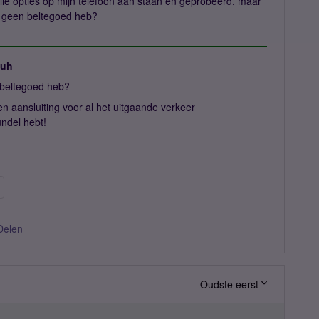
alle opties op mijn telefoon aan staan en geprobeerd, maar
ik geen beltegoed heb?
juh
 beltegoed heb?
n aansluiting voor al het uitgaande verkeer
ndel hebt!
Delen
Oudste eerst