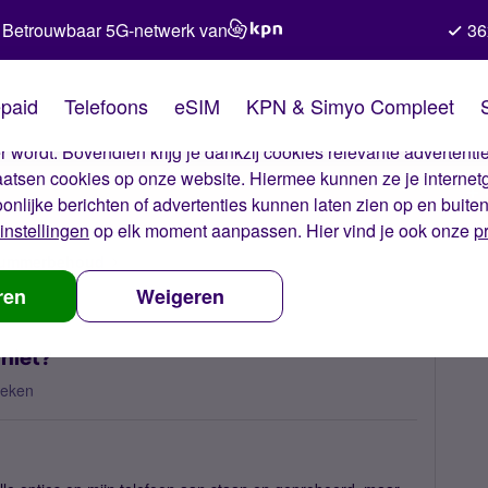
Betrouwbaar 5G-netwerk van
36
kies van Simyo
paid
Telefoons
eSIM
KPN & Simyo Compleet
okies op onze website. Met deze cookies zorgen wij ervoor dat j
 wordt. Bovendien krijg je dankzij cookies relevante advertentie
laatsen cookies op onze website. Hiermee kunnen ze je internet
oonlijke berichten of advertenties kunnen laten zien op en buite
instellingen
op elk moment aanpassen. Hier vind je ook onze
p
 nummerbehoud
Waarom werkt mijn mobiele data niet?
ren
Weigeren
niet?
keken