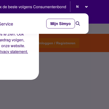
Selecteer taal
x de beste volgens Consumentenbond
Service
Mijn Simyo
e ervaring op de
s te zien. Ook
gedrag volgen,
Start een topic
Inloggen / Registreren
n onze website.
rivacy statement.