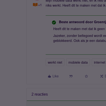
Mijn mobiele data werkt niet, en ik heb 
+1
niks werkt. Heeft dit te maken met dat 
Beste antwoord door
Groent
Heeft dit te maken met dat ik geen
Jazeker, zonder beltegoed wordt ee
geblokkeerd. Ook als je een databu
werkt niet
mobiele data
internet
Like
2 reacties