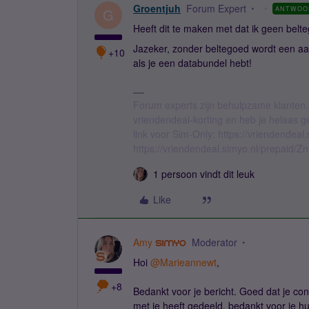
Groentjuh
Forum Expert
ANTWOO
G
Heeft dit te maken met dat ik geen bel
Jazeker, zonder beltegoed wordt een aan
+10
als je een databundel hebt!
Forum experts zijn behulpzame klanten.
vriendendeal-korting en heb je helaas 
link voor Sim-Only: https://vriendendea
https://vriendendeal.simyo.nl/prepaid/Z
1 persoon vindt dit leuk
Like
Amy
Moderator
Hoi
@Marieannewt
,
+8
Bedankt voor je bericht. Goed dat je con
met je heeft gedeeld, bedankt voor je hu