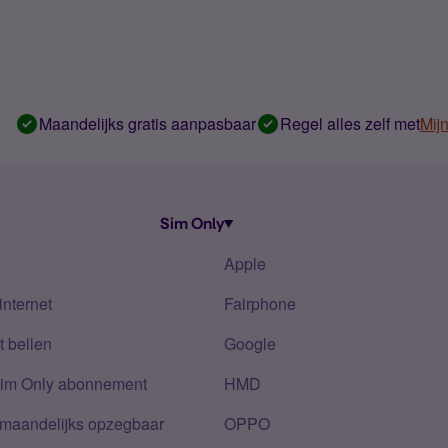
Maandelijks gratis aanpasbaar
Regel alles zelf met
Mij
Sim Only
Apple
internet
Fairphone
 bellen
Google
Sim Only abonnement
HMD
 maandelijks opzegbaar
OPPO