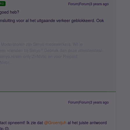
Forum|Forum|3 years ago
RD
tegoed heb?
sluiting voor al het uitgaande verkeer geblokkeerd. Ook
 Moderatoren zijn Simyo medewerkers. Wil je
geen vrienden bij Simyo? Gebruik dan deze vriendendeal-
l.simyo.nl/sim-only/ZnNV6c en voor Prepaid:
nNV6c.
Forum|Forum|3 years ago
tact opneemt! Ik zie dat
@Groentjuh
al het juiste antwoord
lp 😊.