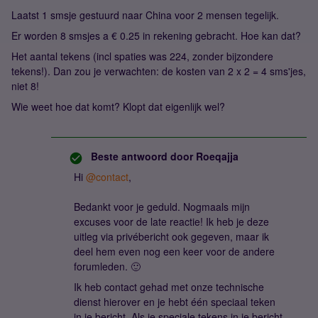
Laatst 1 smsje gestuurd naar China voor 2 mensen tegelijk.
Er worden 8 smsjes a € 0.25 in rekening gebracht. Hoe kan dat?
Het aantal tekens (incl spaties was 224, zonder bijzondere
tekens!). Dan zou je verwachten: de kosten van 2 x 2 = 4 sms'jes,
niet 8!
Wie weet hoe dat komt? Klopt dat eigenlijk wel?
Beste antwoord door
Roeqajja
Hi
@contact
,
Bedankt voor je geduld. Nogmaals mijn
excuses voor de late reactie! Ik heb je deze
uitleg via privébericht ook gegeven, maar ik
deel hem even nog een keer voor de andere
forumleden. 🙂
Ik heb contact gehad met onze technische
dienst hierover en je hebt één speciaal teken
in je bericht. Als je speciale tekens in je bericht