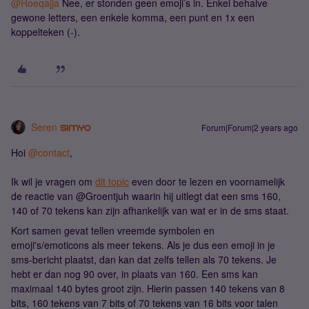
@Roeqajja
Nee, er stonden geen emoji’s in. Enkel behalve
gewone letters, een enkele komma, een punt en 1x een
koppelteken (-).
Seren
Forum|Forum|2 years ago
Hoi
@contact
,
Ik wil je vragen om
dit topic
even door te lezen en voornamelijk
de reactie van @Groentjuh waarin hij uitlegt dat een sms 160,
140 of 70 tekens kan zijn afhankelijk van wat er in de sms staat.
Kort samen gevat tellen vreemde symbolen en
emoji's/emoticons als meer tekens. Als je dus een emoji in je
sms-bericht plaatst, dan kan dat zelfs tellen als 70 tekens. Je
hebt er dan nog 90 over, in plaats van 160. Een sms kan
maximaal 140 bytes groot zijn. Hierin passen 140 tekens van 8
bits, 160 tekens van 7 bits of 70 tekens van 16 bits voor talen