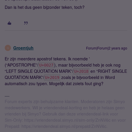
Dan is het dus geen bijzonder teken, toch?
Groentjuh
Forum|Forum|2 years ago
G
Er zijn meerdere apostrof tekens. Ik noemde '
(“APOSTROPHE”/
), maar bijvoorbeeld heb je ook nog
U+0027
“LEFT SINGLE QUOTATION MARK”/
en “RIGHT SINGLE
U+2018
QUOTATION MARK”/
zoals je bijvoorbeeld in Word
U+2019
automatisch zou typen. Mogelijk dat zoiets fout ging?
Forum experts zijn behulpzame klanten. Moderatoren zijn Simyo
medewerkers. Wil je vriendendeal-korting en heb je helaas geen
vrienden bij Simyo? Gebruik dan deze vriendendeal-link voor
Sim-Only: https://vriendendeal.simyo.nl/sim-only/ZnNV6c en voor
Prepaid: https://vriendendeal.simyo.nl/prepaid/ZnNV6c.