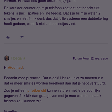
vormen. Er staat ook geen enkele ^{}\[~]|€ in.
De karakter counter op mijn telefoon zegt dat het bericht 232
tekens is (incl. spaties en line feeds). Dat zijn bij mijn weten 2
sms'jes en niet 4. Ik denk dus dat jullie systeem een dubbeltelling
heeft gedaan, want ik niet zo heel netjes vind.
Roeqajja
Forum|Forum|2 years ago
Hi
@contact
,
Bedankt voor je reactie. Dat is gek! Het zou niet zo moeten zijn
dat er meer sms’jes worden berekend dan dat je hebt verstuurd.
Zou je mij een
privébericht
kunnen sturen met je persoonlijke
gegevens? Ik kijk dan graag even met je mee wat de oorzaak
hiervan zou kunnen zijn.
Groetjes,