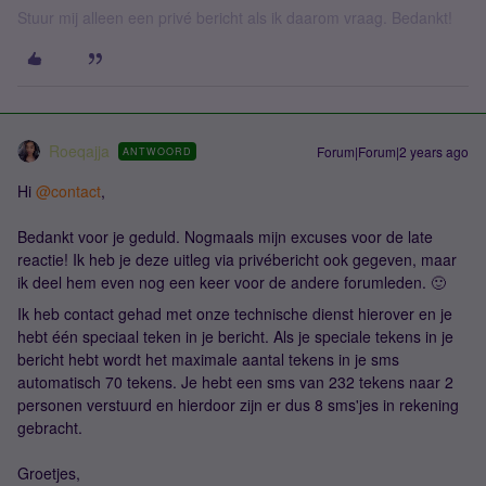
Stuur mij alleen een privé bericht als ik daarom vraag. Bedankt!
Roeqajja
Forum|Forum|2 years ago
ANTWOORD
Hi
@contact
,
Bedankt voor je geduld. Nogmaals mijn excuses voor de late
reactie! Ik heb je deze uitleg via privébericht ook gegeven, maar
ik deel hem even nog een keer voor de andere forumleden. 🙂
Ik heb contact gehad met onze technische dienst hierover en je
hebt één speciaal teken in je bericht. Als je speciale tekens in je
bericht hebt wordt het maximale aantal tekens in je sms
automatisch 70 tekens. Je hebt een sms van 232 tekens naar 2
personen verstuurd en hierdoor zijn er dus 8 sms'jes in rekening
gebracht.
Groetjes,