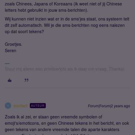
zoals Chinees, Japans of Koreaans (ik weet niet of jij Chinese
letters hebt gebruikt in jouw sms-berichten).
Wij kunnen niet inzien wat er in de sms'jes staat, ons systeem telt
dit zelf automatisch. Wil je die sms-berichten nog eens nalezen
op dat soort tekens?
​Groetjes.
Seren
Stuur mij alleen een privébericht als ik daar om vraag. Thanks!
contact
Forum|Forum|2 years ago
AUTEUR
C
Zoals ik al zei, er staan geen vreemde symbolen of
emoji's/emoticons, en geen Chinese tekens in het bericht, en ook
geen tekens van andere vreemde talen die aparte karakters