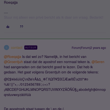
Roeqajja
Stuur mij alleen een privé bericht als ik daar om vraag. Bedankt!
contact
Forum|Forum|2 years ago
AUTEUR
C
@Roeqajja
Is dat wel zo? Namelijk, in het bericht van
@Groentjuh
staat dat de apostrof een normaal teken is.
@Seren
had aangeraden om dat bericht goed te lezen. Dat heb ik
gedaan. Het gaat volgens Groentjuh om de volgende tekens:
@£$¥èéùìòÇ\nØø\rÅåΔ_ΦΓΛΩΠΨΣΘΞÆæßÉ\x20!"#¤
%&\'()*+,-./0123456789:;<=>?
¡ABCDEFGHIJKLMNOPQRSTUVWXYZÄÖÑÜ§¿abcdefghijklmnop
qrstuvwxyzäöñüà
De apostroph staat tussen de \ en de (.