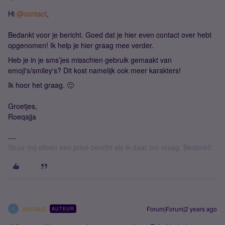
Hi
@contact
,
Bedankt voor je bericht. Goed dat je hier even contact over hebt
opgenomen! Ik help je hier graag mee verder.
Heb je in je sms’jes misschien gebruik gemaakt van
emoji's/smiley's? Dit kost namelijk ook meer karakters!
Ik hoor het graag. 🙂
Groetjes,
Roeqajja
Stuur mij alleen een privé bericht als ik daar om vraag. Bedankt!
contact
Forum|Forum|2 years ago
AUTEUR
C