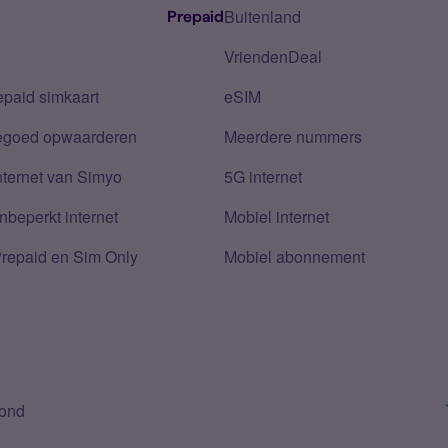
Buitenland
Prepaid
VriendenDeal
epaid simkaart
eSIM
tegoed opwaarderen
Meerdere nummers
nternet van Simyo
5G internet
nbeperkt internet
Mobiel internet
Prepaid en Sim Only
Mobiel abonnement
bond