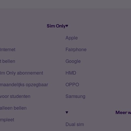
Sim Only
Apple
internet
Fairphone
 bellen
Google
Sim Only abonnement
HMD
 maandelijks opzegbaar
OPPO
voor studenten
Samsung
alleen bellen
Meer w
mpleet
Dual sim