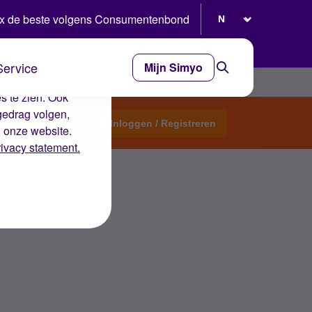
Selecteer taal
x de beste volgens Consumentenbond
Service
Mijn Simyo
e ervaring op de
s te zien. Ook
gedrag volgen,
Start een topic
Inloggen / Registreren
n onze website.
rivacy statement.