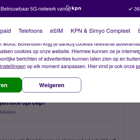
Betrouwbaar 5G-netwerk van
36
kies van Simyo
paid
Telefoons
eSIM
KPN & Simyo Compleet
okies op onze website. Met deze cookies zorgen wij ervoor dat j
 wordt. Bovendien krijg je dankzij cookies relevante advertentie
laatsen cookies op onze website. Hiermee kunnen ze je internet
oonlijke berichten of advertenties kunnen laten zien op en buite
instellingen
op elk moment aanpassen. Hier vind je ook onze
p
 nummerbehoud
Waarom krijg ik geen sms bij een gemiste oproep?
ren
Weigeren
 gemiste oproep?
Bekeken