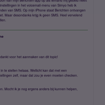
icoon van mijn Berichten-app op als iemand mij gebeld heeft
nstellingen in het voicemail-menu van Simyo heb ik
zenden van SMS. Op mijn iPhone staat Berichten ontvangen
ezet. Maar desondanks krijg ik geen SMS. Heel vervelend
llen.
ne
ankt voor het aanmaken van dit topic!
t in te stellen helaas. Wellicht kan dat met een
tellingen zelf, maar dat zou je even moeten checken.
lpen. Mocht ik je nog ergens anders bij kunnen helpen,