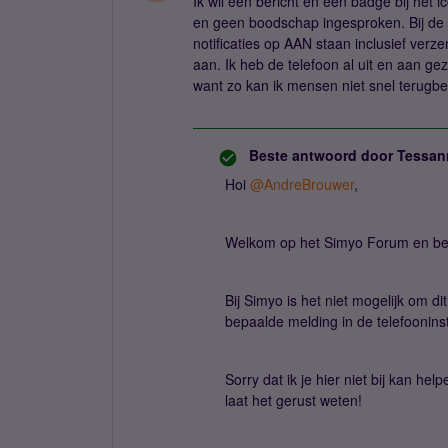
Ik wil een bericht en een badge bij het 
en geen boodschap ingesproken. Bij de i
notificaties op AAN staan inclusief ver
aan. Ik heb de telefoon al uit en aan g
want zo kan ik mensen niet snel terugbe
Beste antwoord door
Tessan
Hoi ​
@AndreBrouwer
,
Welkom op het Simyo Forum en bed
Bij Simyo is het niet mogelijk om di
bepaalde melding in de telefoonins
Sorry dat ik je hier niet bij kan he
laat het gerust weten!