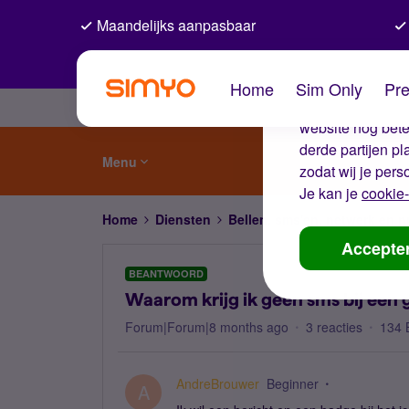
Maandelijks aanpasbaar
De coo
Home
Sim Only
Pre
Wij gebruiken co
website nog beter
derde partijen p
Menu
zodat wij je pers
Je kan je
cookie-
Home
Diensten
Bellen, sms'en, netwerk en
Accepte
BEANTWOORD
Waarom krijg ik geen sms bij een
Forum|Forum|8 months ago
3 reacties
134 
AndreBrouwer
Beginner
A