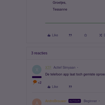
Groetjes,
Tessanne
Like
3 reacties
XTF
Actief Simyaan
X
De telefoon app laat toch gemiste opro
+2
Like
AndreBrouwer
Beginner
AUTEUR
A