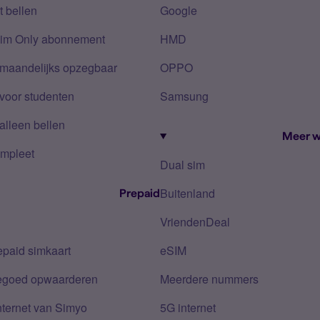
 bellen
Google
Sim Only abonnement
HMD
 maandelijks opzegbaar
OPPO
voor studenten
Samsung
alleen bellen
Meer w
mpleet
Dual sim
Buitenland
Prepaid
VriendenDeal
epaid simkaart
eSIM
tegoed opwaarderen
Meerdere nummers
nternet van Simyo
5G internet