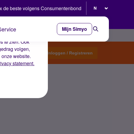
Selecteer taal
x de beste volgens Consumentenbond
Service
Mijn Simyo
e ervaring op de
s te zien. Ook
gedrag volgen,
Start een topic
Inloggen / Registreren
n onze website.
rivacy statement.