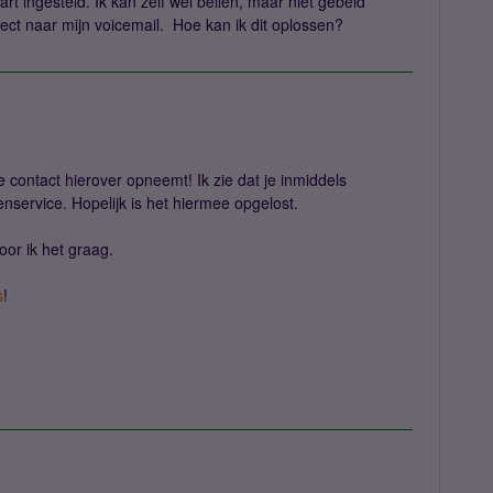
t ingesteld. Ik kan zelf wel bellen, maar niet gebeld
ect naar mijn voicemail. Hoe kan ik dit oplossen?
e contact hierover opneemt! Ik zie dat je inmiddels
nservice. Hopelijk is het hiermee opgelost.
or ik het graag.
s
!