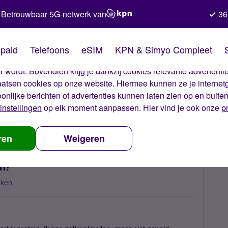
Betrouwbaar 5G-netwerk van
36
kies van Simyo
paid
Telefoons
eSIM
KPN & Simyo Compleet
okies op onze website. Met deze cookies zorgen wij ervoor dat j
 wordt. Bovendien krijg je dankzij cookies relevante advertentie
laatsen cookies op onze website. Hiermee kunnen ze je internet
oonlijke berichten of advertenties kunnen laten zien op en buite
instellingen
op elk moment aanpassen. Hier vind je ook onze
p
 nummerbehoud
Waarom kan ik niet gebeld worden?
ren
Weigeren
en?
eken