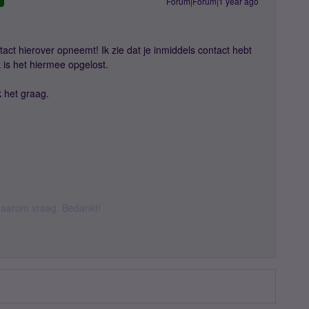
Forum|Forum|1 year ago
D
tact hierover opneemt! Ik zie dat je inmiddels contact hebt
 is het hiermee opgelost.
 het graag.
k daarom vraag. Bedankt!