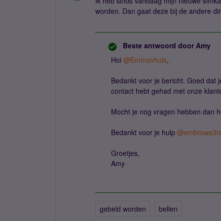
Ik heb sinds vandaag mijn nieuwe simkaar
worden. Dan gaat deze bij de andere dir
Beste antwoord door
Amy
Hoi
@Emmavhuis
,
Bedankt voor je bericht. Goed dat j
contact hebt gehad met onze klante
Mocht je nog vragen hebben dan ho
Bedankt voor je hulp
@embrows3r
Groetjes,
Amy
gebeld worden
bellen