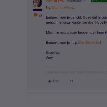
Amy
Moderator
ANTWOOR
Hoi
@Emmavhuis
,
+8
Bedankt voor je bericht. Goed dat je con
gehad met onze klantenservice. Hopelijk
Mocht je nog vragen hebben dan hoor ik
Bedankt voor je hulp
@embrows3rs
!
Groetjes,
Amy
Stuur mij alleen een privé bericht als i
Like