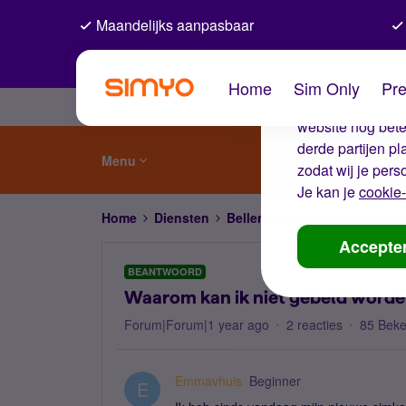
Maandelijks aanpasbaar
De coo
Home
Sim Only
Pre
Wij gebruiken co
website nog beter
derde partijen p
Menu
zodat wij je pers
Je kan je
cookie-
Home
Diensten
Bellen, sms'en, netwerk en
Accepte
BEANTWOORD
Waarom kan ik niet gebeld word
Forum|Forum|1 year ago
2 reacties
85 Bek
Emmavhuis
Beginner
E