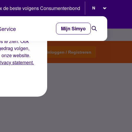
Selecteer taal
x de beste volgens Consumentenbond
Service
Mijn Simyo
e ervaring op de
s te zien. Ook
gedrag volgen,
Start een topic
Inloggen / Registreren
n onze website.
rivacy statement.
fgegaan?