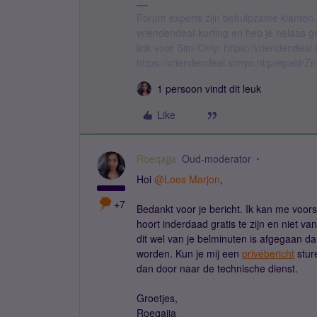
Forum experts zijn behulpzame klanten.
vriendendeal-korting en heb je helaas 
link voor Sim-Only: https://vriendendea
https://vriendendeal.simyo.nl/prepaid/Z
1 persoon vindt dit leuk
Like
Roeqajja
Oud-moderator
Hoi
@Loes Marjon
,
+7
Bedankt voor je bericht. Ik kan me voors
hoort inderdaad gratis te zijn en niet v
dit wel van je belminuten is afgegaan d
worden. Kun je mij een
privébericht
stur
dan door naar de technische dienst.
Groetjes,
Roeqajja