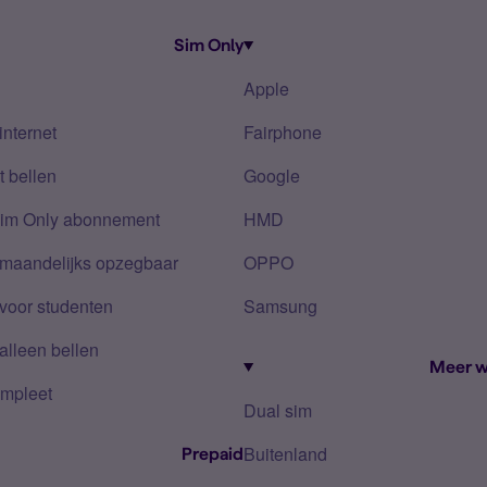
Sim Only
Apple
internet
Fairphone
 bellen
Google
Sim Only abonnement
HMD
 maandelijks opzegbaar
OPPO
voor studenten
Samsung
alleen bellen
Meer w
mpleet
Dual sim
Buitenland
Prepaid