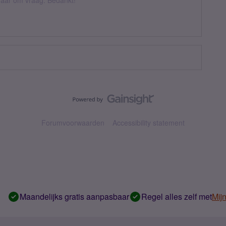
k daar om vraag. Bedankt!
Forumvoorwaarden
Accessibility statement
Maandelijks gratis aanpasbaar
Regel alles zelf met
Mij