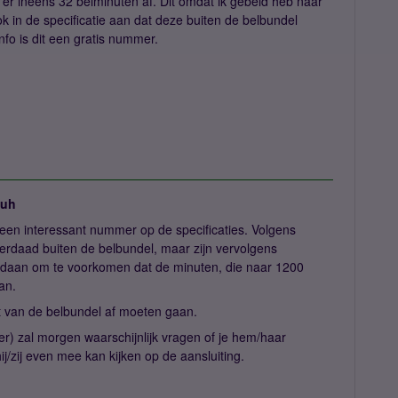
r ineens 32 belminuten af. Dit omdat ik gebeld heb naar
k in de specificatie aan dat deze buiten de belbundel
nfo is dit een gratis nummer.
juh
en interessant nummer op de specificaties. Volgens
erdaad buiten de belbundel, maar zijn vervolgens
 gedaan om te voorkomen dat de minuten, die naar 1200
an.
 van de belbundel af moeten gaan.
 zal morgen waarschijnlijk vragen of je hem/haar
hij/zij even mee kan kijken op de aansluiting.