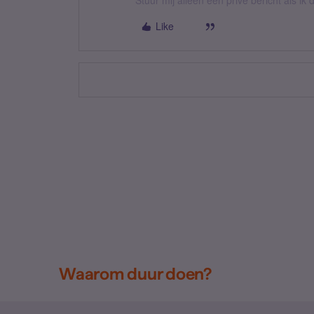
Stuur mij alleen een privé bericht als i
Like
Waarom duur doen?