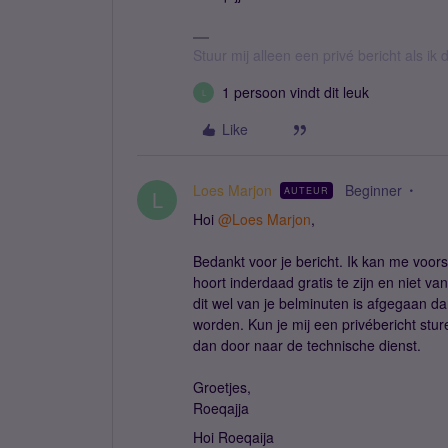
Stuur mij alleen een privé bericht als i
1 persoon vindt dit leuk
L
Like
Loes Marjon
Beginner
AUTEUR
L
Hoi
@Loes Marjon
,
Bedankt voor je bericht. Ik kan me voors
hoort inderdaad gratis te zijn en niet v
dit wel van je belminuten is afgegaan d
worden. Kun je mij een privébericht stu
dan door naar de technische dienst.
Groetjes,
Roeqajja
Hoi Roeqaija