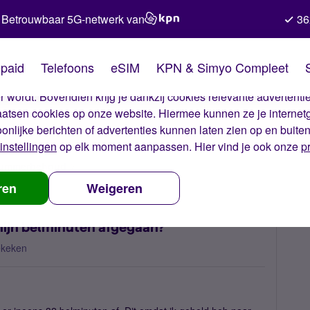
Betrouwbaar 5G-netwerk van
36
kies van Simyo
paid
Telefoons
eSIM
KPN & Simyo Compleet
okies op onze website. Met deze cookies zorgen wij ervoor dat j
 wordt. Bovendien krijg je dankzij cookies relevante advertentie
laatsen cookies op onze website. Hiermee kunnen ze je internet
oonlijke berichten of advertenties kunnen laten zien op en buite
instellingen
op elk moment aanpassen. Hier vind je ook onze
p
 nummerbehoud
Waarom is bellen naar 1200 van mijn belminuten a
ren
Weigeren
mijn belminuten afgegaan?
ekeken