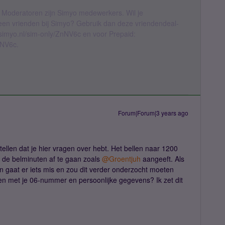
 Moderatoren zijn Simyo medewerkers. Wil je
geen vrienden bij Simyo? Gebruik dan deze vriendendeal-
l.simyo.nl/sim-only/ZnNV6c en voor Prepaid:
nNV6c.
Forum|Forum|3 years ago
tellen dat je hier vragen over hebt. Het bellen naar 1200
an de belminuten af te gaan zoals
@Groentjuh
aangeeft. Als
an gaat er iets mis en zou dit verder onderzocht moeten
en met je 06-nummer en persoonlijke gegevens? Ik zet dit