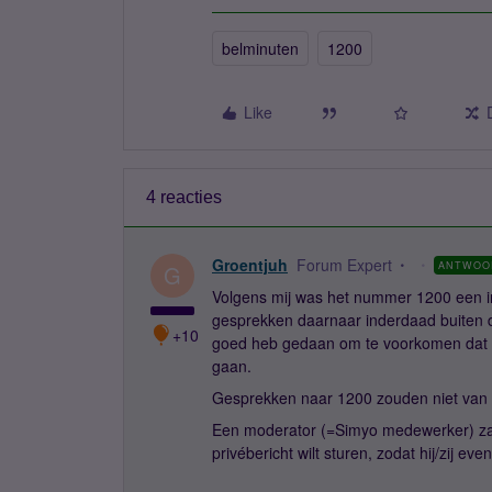
belminuten
1200
Like
4 reacties
Groentjuh
Forum Expert
ANTWOO
G
Volgens mij was het nummer 1200 een in
gesprekken daarnaar inderdaad buiten de 
+10
goed heb gedaan om te voorkomen dat de
gaan.
Gesprekken naar 1200 zouden niet van 
Een moderator (=Simyo medewerker) zal
privébericht wilt sturen, zodat hij/zij ev