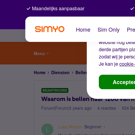
Maandelijks aanpasbaar
De coo
Home
Sim Only
Pre
Wij gebruiken co
website nog beter
derde partijen p
Menu
zodat wij je pers
Je kan je
cookie-
Home
Diensten
Bellen, sms'en, netwerk en
Accepte
BEANTWOORD
Waarom is bellen naar 1200 van 
Forum|Forum|3 years ago
4 reacties
524 B
Loes Marjon
Beginner
L