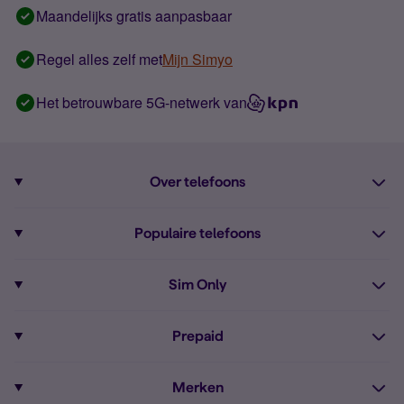
Maandelijks gratis aanpasbaar
Regel alles zelf met
Mijn Simyo
Het betrouwbare 5G-netwerk van
Over telefoons
Abonnement met telefoon
Populaire telefoons
Informatie over telefoons
Pixel 10
Sim Only
Alle telefoons
Pixel 9a
Sim Only
Prepaid
iPhone 16
Sim Only internet
Prepaid
iPhone 16e
Merken
Onbeperkt bellen