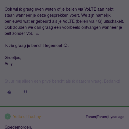
Ook wil ik graag even weten of je bellen via VoLTE aan hebt
staan wanneer je deze gesprekken voert. We zijn namelijk
benieuwd wat er gebeurd als je VoLTE (bellen via 4G) uitschakelt.
Ook zouden we dan graag een voorbeeld ontvangen wanneer je
belt zonder VoLTE.
Ik zie graag je bericht tegemoet 😊.
Groetjes,
Amy
Stuur mij alleen een privé bericht als ik daarom vraag. Bedankt!
Yetta di Techny
Forum|Forum|1 year ago
Y
Goedemorgen,