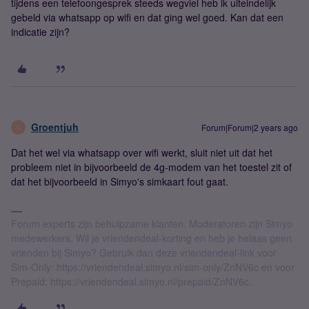
tijdens een telefoongesprek steeds wegviel heb ik uiteindelijk
gebeld via whatsapp op wifi en dat ging wel goed. Kan dat een
indicatie zijn?
Groentjuh
Forum|Forum|2 years ago
G
Dat het wel via whatsapp over wifi werkt, sluit niet uit dat het
probleem niet in bijvoorbeeld de 4g-modem van het toestel zit of
dat het bijvoorbeeld in Simyo's simkaart fout gaat.
Forum experts zijn behulpzame klanten. Moderatoren zijn Simyo
medewerkers. Wil je vriendendeal-korting en heb je helaas geen
vrienden bij Simyo? Gebruik dan deze vriendendeal-link voor
Sim-Only: https://vriendendeal.simyo.nl/sim-only/ZnNV6c en voor
Prepaid: https://vriendendeal.simyo.nl/prepaid/ZnNV6c.