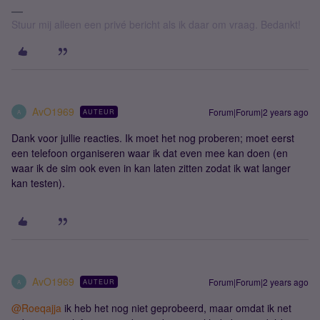
Stuur mij alleen een privé bericht als ik daar om vraag. Bedankt!
AvO1969
Forum|Forum|2 years ago
AUTEUR
A
Dank voor jullie reacties. Ik moet het nog proberen; moet eerst
een telefoon organiseren waar ik dat even mee kan doen (en
waar ik de sim ook even in kan laten zitten zodat ik wat langer
kan testen).
AvO1969
Forum|Forum|2 years ago
AUTEUR
A
@Roeqajja
ik heb het nog niet geprobeerd, maar omdat ik net